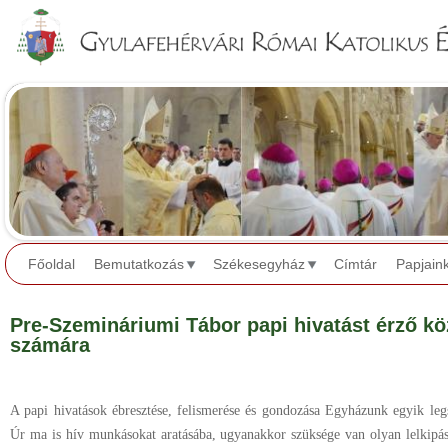
Jump to navigation
Főoldal
Bemutatkozás
Székesegyház
Címtár
Papjain
Pre-Szemináriumi Tábor papi hivatást érző kö
számára
A papi hivatások ébresztése, felismerése és gondozása Egyházunk egyik leg
Úr ma is hív munkásokat aratásába, ugyanakkor szüksége van olyan lelkipás