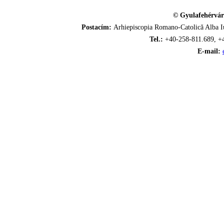
© Gyulafehérvár
Postacím:
Arhiepiscopia Romano-Catolică Alba Iu
Tel.:
+40-258-811.689, +
E-mail: