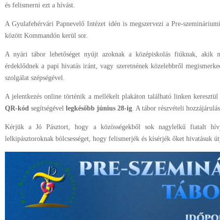
és felismerni ezt a hívást.
A Gyulafehérvári Papnevelő Intézet idén is megszervezi a Pre-szemináriu
között Kommandón kerül sor.
A nyári tábor lehetőséget nyújt azoknak a középiskolás fiúknak, akik nyi
érdeklődnek a papi hivatás iránt, vagy szeretnének közelebbről megismerked
szolgálat szépségével.
A jelentkezés online történik a mellékelt plakáton található linken keresztül
QR-kód
segítségével
legkésőbb június 28-ig
. A tábor részvételi hozzájárulás
Kérjük a Jó Pásztort, hogy a közösségekből sok nagylelkű fiatalt hív
lelkipásztoroknak bölcsességet, hogy felismerjék és kísérjék őket hivatásuk út