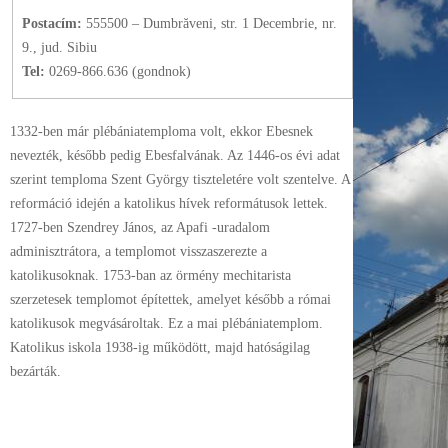
Postacím:
555500 – Dumbrăveni, str. 1 Decembrie, nr.
9., jud. Sibiu
Tel:
0269-866.636 (gondnok)
1332-ben már plébániatemploma volt, ekkor Ebesnek
nevezték, később pedig Ebesfalvának. Az 1446-os évi adat
szerint temploma Szent György tiszteletére volt szentelve. A
reformáció idején a katolikus hívek reformátusok lettek.
1727-ben Szendrey János, az Apafi -uradalom
adminisztrátora, a templomot visszaszerezte a
katolikusoknak. 1753-ban az örmény mechitarista
szerzetesek templomot építettek, amelyet később a római
katolikusok megvásároltak. Ez a mai plébániatemplom.
Katolikus iskola 1938-ig működött, majd hatóságilag
bezárták.