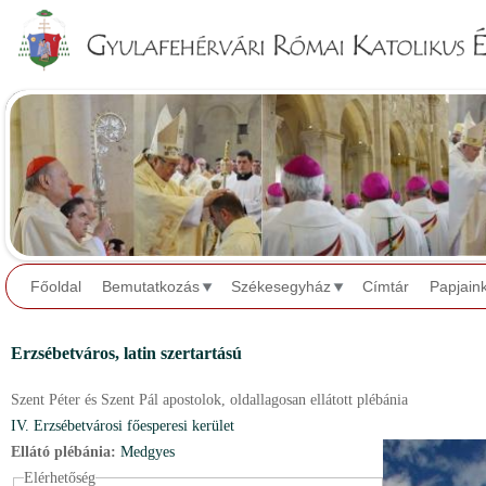
Jump to navigation
Főoldal
Bemutatkozás
Székesegyház
Címtár
Papjain
Erzsébetváros,
latin szertartású
Szent Péter és Szent Pál apostolok,
oldallagosan ellátott plébánia
IV. Erzsébetvárosi főesperesi kerület
Ellátó plébánia:
Medgyes
Elérhetőség