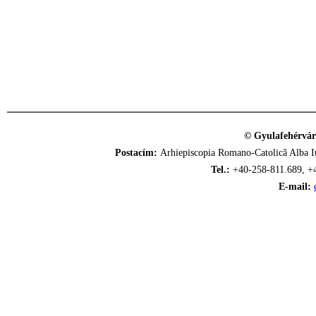
© Gyulafehérvár
Postacím:
Arhiepiscopia Romano-Catolică Alba Iu
Tel.:
+40-258-811.689, +
E-mail: