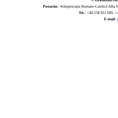
© Gyulafehérvár
Postacím:
Arhiepiscopia Romano-Catolică Alba Iu
Tel.:
+40-258-811.689, +
E-mail: