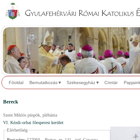
Jump to navigation
Főoldal
Bemutatkozás
Székesegyház
Címtár
Papjain
Bereck
Szent Miklós püspök,
plébánia
VI. Kézdi-orbai főesperesi kerület
Elérhetőség
Postacím:
527060 – Breţcu, nr. 141., jud. Covasna