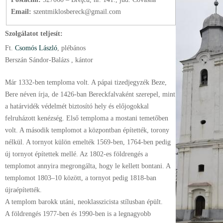
Email:
szentmiklosbereck@gmail.com
Szolgálatot teljesít:
Ft.
Csomós László
, plébános
Berszán Sándor-Balázs , kántor
Már 1332-ben temploma volt. A pápai tizedjegyzék Beze,
Bere néven írja, de 1426-ban Bereckfalvaként szerepel, mint
a határvidék védelmét biztosító hely és előjogokkal
felruházott kenézség. Első temploma a mostani temetőben
volt. A második templomot a központban építették, torony
nélkül. A tornyot külön emelték 1569-ben, 1764-ben pedig
új tornyot építettek mellé. Az 1802-es földrengés a
templomot annyira megrongálta, hogy le kellett bontani. A
templomot 1803–10 között, a tornyot pedig 1818-ban
újraépítették.
A templom barokk utáni, neoklasszicista stílusban épült.
A földrengés 1977-ben és 1990-ben is a legnagyobb