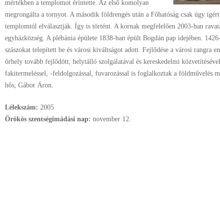
mértékben a templomot érintette. Az első komolyan
megrongálta a tornyot. A második földrengés után a Főhatóság csak úgy ígért 
templomtól elválasztják. Így is történt. A kornak megfelelően 2003-ban ravata
egyházközség. A plébánia épülete 1838-ban épült Bogdán pap idejében. 1426
szászokat telepített be és városi kiváltságot adott. Fejlődése a városi rangra e
őrhely tovább fejlődött, helytálló szolgálatával és kereskedelmi közvetítésével
fakitermeléssel, -feldolgozással, fuvarozással is foglalkoztak a földművelés me
hős, Gábor Áron.
Lélekszám:
2005
Örökös szentségimádási nap:
november
12.