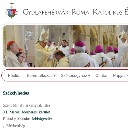
Jump to navigation
Főoldal
Bemutatkozás
Székesegyház
Címtár
Papjain
Székelyhodos
Szent Mihály arkangyal,
filia
XI. Marosi főesperesi kerület
Ellátó plébánia:
Jobbágytelke
Elérhetőség