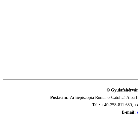
© Gyulafehérvár
Postacím:
Arhiepiscopia Romano-Catolică Alba Iu
Tel.:
+40-258-811.689, +
E-mail: