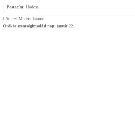
Postacím:
Hodoșa
Lőrinczi Miklós, kántor
Örökös szentségimádási nap:
január
22.