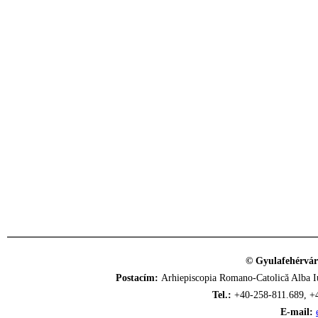
© Gyulafehérvár
Postacím:
Arhiepiscopia Romano-Catolică Alba Iu
Tel.:
+40-258-811.689, +
E-mail: