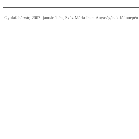
Gyulafehérvár, 2003. január 1-én, Szûz Mária Isten Anyaságának fõünnepén