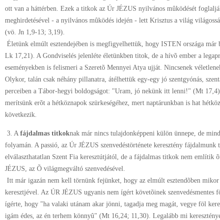
ott van a háttérben. Ezek a titkok az Úr JÉZUS nyilvános mûködését foglal
meghirdetésével - a nyilvános mûködés idején - lett Krisztus a világ világos
(vö. Jn 1,9-13; 3,19).
Életünk elmúlt esztendejében is megfigyelhettük, hogy ISTEN országa már b
Lk 17,21). A Gondviselés jelenléte életünkben titok, de a hívõ ember a legap
eseményekben is felismeri a Szeretõ Mennyei Atya ujját. Nincsenek véletlene
Olykor, talán csak néhány pillanatra, átélhettük egy-egy jó szentgyónás, szen
perceiben a Tábor-hegyi boldogságot: "Uram, jó nekünk itt lenni!" (Mt 17,4)
merítsünk erõt a hétköznapok szürkeségéhez, mert naptárunkban is hat hétkö
következik.
3. A
fájdalmas titkok
nak már nincs tulajdonképpeni külön ünnepe, de mi
folyamán. A passió, az Úr JÉZUS szenvedéstörténete keresztény fájdalmunk 
elválaszthatatlan Szent Fia keresztútjától, de a fájdalmas titkok nem említik
JÉZUS, az Õ világmegváltó szenvedésével.
Itt már igazán nem kell törnünk fejünket, hogy az elmúlt esztendõben miko
keresztjével. Az ÚR JÉZUS ugyanis nem ígért követõinek szenvedésmentes föl
ígérte, hogy "ha valaki utánam akar jönni, tagadja meg magát, vegye föl kere
igám édes, az én terhem könnyû" (Mt 16,24; 11,30). Legalább mi keresztén