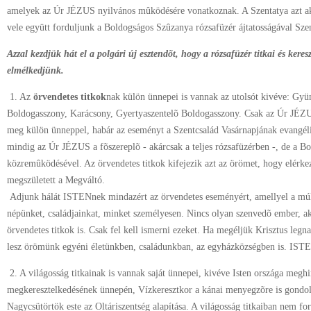
amelyek az Úr JÉZUS nyilvános mûködésére vonatkoznak. A Szentatya azt ak
vele együtt forduljunk a Boldogságos Szûzanya rózsafüzér ájtatosságával Sze
Azzal kezdjük hát el a polgári új esztendõt, hogy a rózsafüzér titkai és kere
elmélkedjünk.
1. Az
örvendetes titkok
nak külön ünnepei is vannak az utolsót kivéve: Gyü
Boldogasszony, Karácsony, Gyertyaszentelõ Boldogasszony. Csak az Úr JÉZ
meg külön ünneppel, habár az eseményt a Szentcsalád Vasárnapjának evangél
mindig az Úr JÉZUS a fõszereplõ - akárcsak a teljes rózsafüzérben -, de a 
közremûködésével. Az örvendetes titkok kifejezik azt az örömet, hogy elérke
megszületett a Megváltó.
Adjunk hálát ISTENnek mindazért az örvendetes eseményért, amellyel a mú
népünket, családjainkat, minket személyesen. Nincs olyan szenvedõ ember, a
örvendetes titkok is. Csak fel kell ismerni ezeket. Ha megéljük Krisztus legna
lesz örömünk egyéni életünkben, családunkban, az egyházközségben is. ISTEN
2. A világosság titkainak is vannak saját ünnepei, kivéve Isten országa megh
megkeresztelkedésének ünnepén, Vízkeresztkor a kánai menyegzõre is gondol
Nagycsütörtök este az Oltáriszentség alapítása. A világosság titkaiban nem f