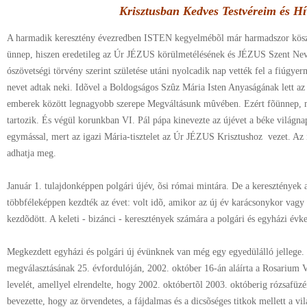
Krisztusban Kedves Testvéreim és H
A harmadik keresztény évezredben ISTEN kegyelmébõl már harmadszor köszön
ünnep, hiszen eredetileg az Úr JÉZUS körülmetélésének és JÉZUS Szent Nev
ószövetségi törvény szerint születése utáni nyolcadik nap vették fel a fiúgye
nevet adtak neki. Idõvel a Boldogságos Szûz Mária Isten Anyaságának lett a
emberek között legnagyobb szerepe Megváltásunk mûvében. Ezért fõünnep, 
tartozik. És végül korunkban VI. Pál pápa kinevezte az újévet a béke világn
egymással, mert az igazi Mária-tisztelet az Úr JÉZUS Krisztushoz vezet. Az 
adhatja meg.
Január 1. tulajdonképpen polgári újév, õsi római mintára. De a keresztények
többféleképpen kezdték az évet: volt idõ, amikor az új év karácsonykor va
kezdõdött. A keleti - bizánci - keresztények számára a polgári és egyházi évk
Megkezdett egyházi és polgári új évünknek van még egy egyedülálló jellege. 
megválasztásának 25. évfordulóján, 2002. október 16-án aláírta a Rosarium V
levelét, amellyel elrendelte, hogy 2002. októbertõl 2003. októberig rózsafüz
bevezette, hogy az örvendetes, a fájdalmas és a dicsõséges titkok mellett a vi