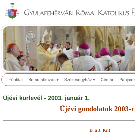
Jump to navigation
Főoldal
Bemutatkozás
Székesegyház
Címtár
Papjain
Újévi körlevél - 2003. január 1.
Újévi gondolatok 2003-
D. a J. Kr.!