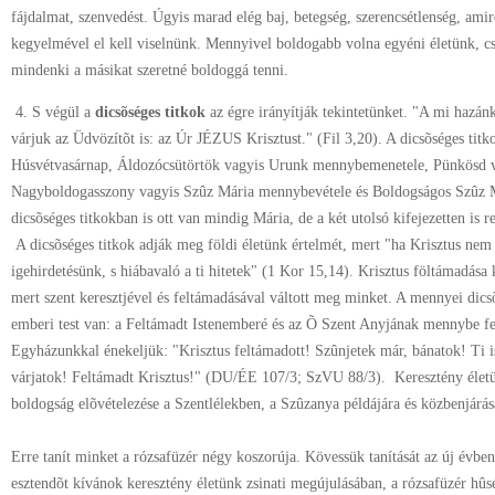
fájdalmat, szenvedést. Úgyis marad elég baj, betegség, szerencsétlenség, a
kegyelmével el kell viselnünk. Mennyivel boldogabb volna egyéni életünk, cs
mindenki a másikat szeretné boldoggá tenni.
4. S végül a
dicsõséges titkok
az égre irányítják tekintetünket. "A mi haz
várjuk az Üdvözítõt is: az Úr JÉZUS Krisztust." (Fil 3,20). A dicsõséges tit
Húsvétvasárnap, Áldozócsütörtök vagyis Urunk mennybemenetele, Pünkösd vag
Nagyboldogasszony vagyis Szûz Mária mennybevétele és Boldogságos Szûz 
dicsõséges titkokban is ott van mindig Mária, de a két utolsó kifejezetten is 
A dicsõséges titkok adják meg földi életünk értelmét, mert "ha Krisztus nem
igehirdetésünk, s hiábavaló a ti hitetek" (1 Kor 15,14). Krisztus föltámadása 
mert szent keresztjével és feltámadásával váltott meg minket. A mennyei dic
emberi test van: a Feltámadt Istenemberé és az Õ Szent Anyjának mennybe fel
Egyházunkkal énekeljük: "Krisztus feltámadott! Szûnjetek már, bánatok! Ti i
várjatok! Feltámadt Krisztus!" (DU/ÉE 107/3; SzVU 88/3). Keresztény életü
boldogság elõvételezése a Szentlélekben, a Szûzanya példájára és közbenjárá
Erre tanít minket a rózsafüzér négy koszorúja. Kövessük tanítását az új évben
esztendõt kívánok keresztény életünk zsinati megújulásában, a rózsafüzér h