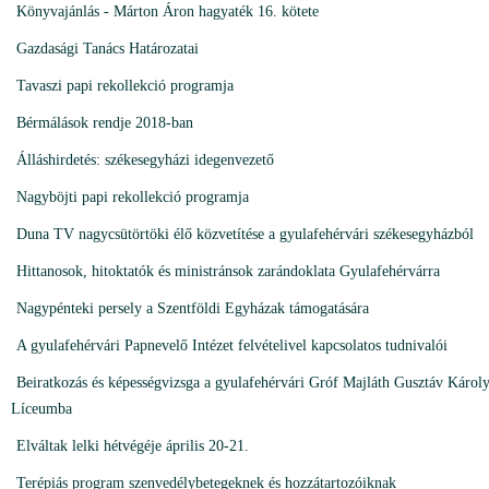
Könyvajánlás - Márton Áron hagyaték 16. kötete
Gazdasági Tanács Határozatai
Tavaszi papi rekollekció programja
Bérmálások rendje 2018-ban
Álláshirdetés: székesegyházi idegenvezető
Nagyböjti papi rekollekció programja
Duna TV nagycsütörtöki élő közvetítése a gyulafehérvári székesegyházból
Hittanosok, hitoktatók és ministránsok zarándoklata Gyulafehérvárra
Nagypénteki persely a Szentföldi Egyházak támogatására
A gyulafehérvári Papnevelő Intézet felvételivel kapcsolatos tudnivalói
Beiratkozás és képességvizsga a gyulafehérvári Gróf Majláth Gusztáv Károl
Líceumba
Elváltak lelki hétvégéje április 20-21.
Terépiás program szenvedélybetegeknek és hozzátartozóiknak