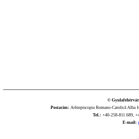
© Gyulafehérvár
Postacím:
Arhiepiscopia Romano-Catolică Alba Iu
Tel.:
+40-258-811.689, +
E-mail: