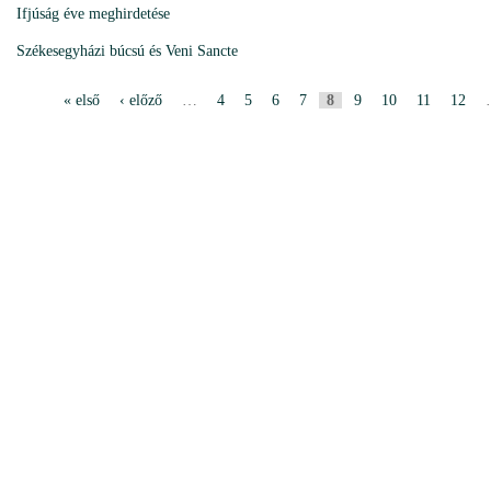
Ifjúság éve meghirdetése
Székesegyházi búcsú és Veni Sancte
« első
‹ előző
…
4
5
6
7
8
9
10
11
12
P
a
g
i
n
i