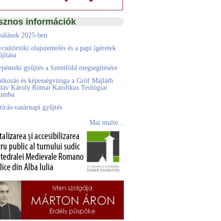
sznos információk
álások 2025-ben
csütörtöki olajszentelés és a papi ígéretek
jítása
pénteki gyűjtés a Szentföld megsegítésére
atkozás és képességvizsga a Gróf Majláth
táv Károly Római Katolikus Teológiai
eumba
tírás-vasárnapi gyűjtés
Mai multe...