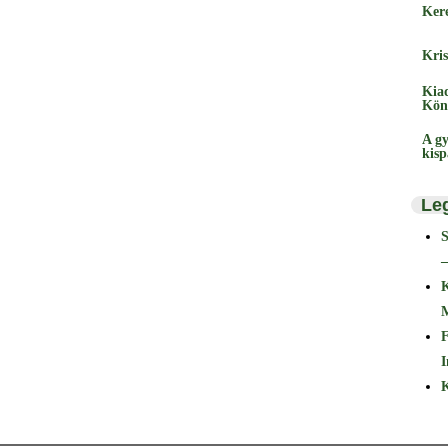
Ker
Kris
Kia
Kön
A gy
kis
Le
–
F
I
K