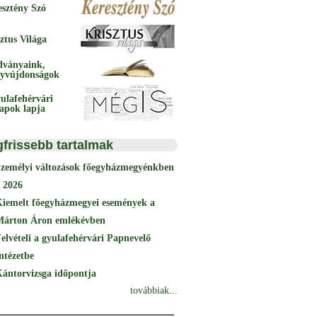
esztény Szó
ztus Világa
dványaink,
yvújdonságok
ulafehérvári
papok lapja
gfrissebb tartalmak
Személyi változások főegyházmegyénkben
 2026
Kiemelt főegyházmegyei események a
Márton Áron emlékévben
elvételi a gyulafehérvári Papnevelő
ntézetbe
ántorvizsga időpontja
továbbiak...