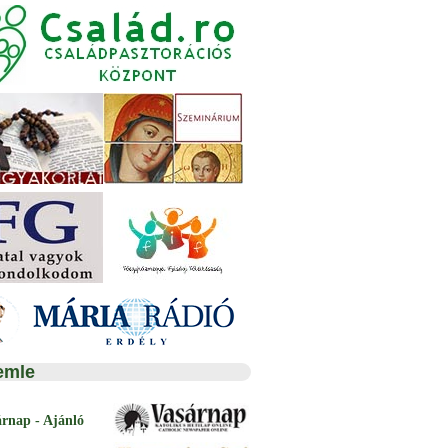
emle
árnap - Ajánló