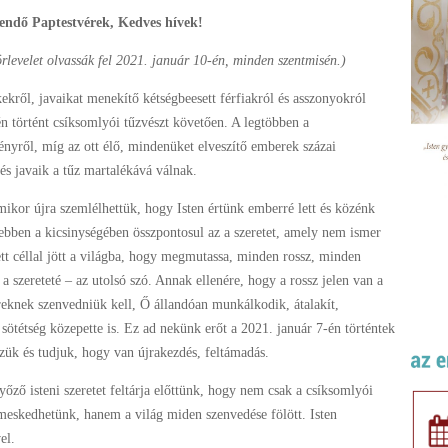
lendő Paptestvérek, Kedves hívek!
rlevelet olvassák fel 2021. január 10-én, minden szentmisén.)
ről, javaikat menekítő kétségbeesett férfiakról és asszonyokról
én történt csíksomlyói tűzvészt követően. A legtöbben a
ényről, míg az ott élő, mindenüket elveszítő emberek százai
és javaik a tűz martalékává válnak.
ikor újra szemlélhettük, hogy Isten értünk emberré lett és közénk
 ebben a kicsinységében összpontosul az a szeretet, amely nem ismer
zett céllal jött a világba, hogy megmutassa, minden rossz, minden
 szereteté – az utolsó szó. Annak ellenére, hogy a rossz jelen van a
eknek szenvedniük kell, Ő állandóan munkálkodik, átalakít,
tétség közepette is. Ez ad nekünk erőt a 2021. január 7-én történtek
zük és tudjuk, hogy van újrakezdés, feltámadás.
yőző isteni szeretet feltárja előttünk, hogy nem csak a csíksomlyói
meskedhetünk, hanem a világ miden szenvedése fölött. Isten
el.