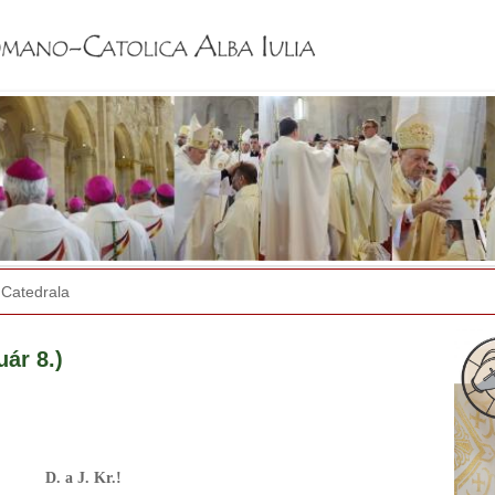
Jump to navigation
Catedrala
uár 8.)
D. a J. Kr.!