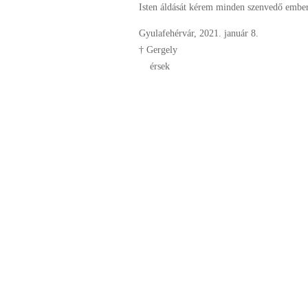
Isten áldását kérem minden szenvedő embert
Gyulafehérvár, 2021. január 8.
† Gergely
érsek