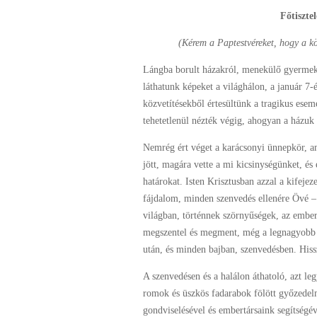
Főtiszte
(Kérem a Paptestvéreket, hogy a kö
Lángba borult házakról, menekülő gyermekek
láthatunk képeket a világhálon, a január 7-
közvetítésekből értesültünk a tragikus esem
tehetetlenül nézték végig, ahogyan a házuk 
Nemrég ért véget a karácsonyi ünnepkör, am
jött, magára vette a mi kicsinységünket, és
határokat. Isten Krisztusban azzal a kifeje
fájdalom, minden szenvedés ellenére Övé – a
világban, történnek szörnyűségek, az ember
megszentel és megment, még a legnagyobb sö
után, és minden bajban, szenvedésben. Hiss
A szenvedésen és a halálon áthatoló, azt leg
romok és üszkös fadarabok fölött győzedel
gondviselésével és embertársaink segítségév