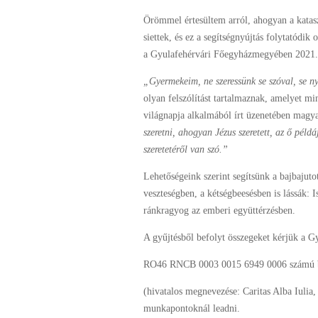
Örömmel értesültem arról, ahogyan a katasz
siettek, és ez a segítségnyújtás folytatódik
a Gyulafehérvári Főegyházmegyében 2021. j
„Gyermekeim, ne szeressünk se szóval, se ny
olyan felszólítást tartalmaznak, amelyet m
világnapja alkalmából írt üzenetében magya
szeretni, ahogyan Jézus szeretett, az ő példá
szeretetéről van szó.”
Lehetőségeink szerint segítsünk a bajbajut
veszteségben, a kétségbeesésben is lássák: I
ránkragyog az emberi együttérzésben.
A gyűjtésből befolyt összegeket kérjük a 
RO46 RNCB 0003 0015 6949 0006 számú ba
(hivatalos megnevezése: Caritas Alba Iulia,
munkapontoknál leadni.