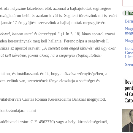
trófa helyszíne közelében élők azonnal a bajbajutottak segítségére
Ha
 országhatáron belül és azokon kívül is. Segíteni törekszünk mi is, ezért
Bérm
anuár 17-én gyűjtést szervezünk a bajbajutottak megsegítésére.
Nagy
megú
elvvel, hanem tettel és igazsággal.”
(1 Jn 3, 18) János apostol szavai
Nagy
inden kereszténynek meg kell hallania. Ferenc pápa a szegények I.
rázza az apostol szavait:
„A szeretet nem enged kibúvót: aki úgy akar
Beir
Gusz
ját kell követnie, főként akkor, ha a szegények (bajbajutottak)
Líc
Szen
ottakon, és imádkozzunk értük, hogy a tűzvész szörnyűségében, a
sten velünk van, szeretetének fénye eloszlatja a sötétséget és
Gyulafehérvári Caritas Román Kereskedelmi Banknál megnyitott,
nkszámlájára utalni
 adóhivatali szám: C.F. 4562770) vagy a helyi kirendeltségeknél,