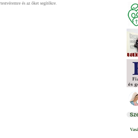
estvéremre és az őket segítőkre.
Sz
Vas