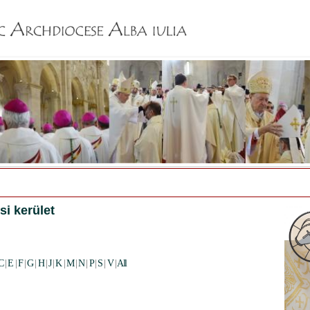
Jump to navigation
si kerület
C
|
E
|
F
|
G
|
H
|
J
|
K
|
M
|
N
|
P
|
S
|
V
|
All