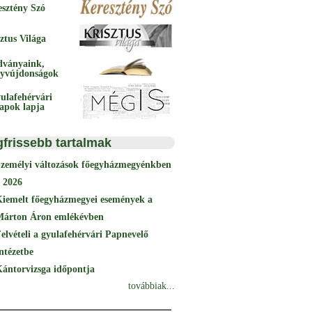
esztény Szó
ztus Világa
dványaink,
yvújdonságok
ulafehérvári
papok lapja
gfrissebb tartalmak
Személyi változások főegyházmegyénkben
 2026
Kiemelt főegyházmegyei események a
Márton Áron emlékévben
elvételi a gyulafehérvári Papnevelő
ntézetbe
ántorvizsga időpontja
továbbiak...