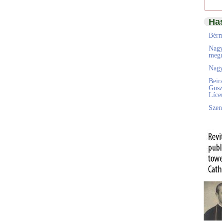
Ha
Bérm
Nagy
megú
Nagy
Beir
Gusz
Líc
Szen