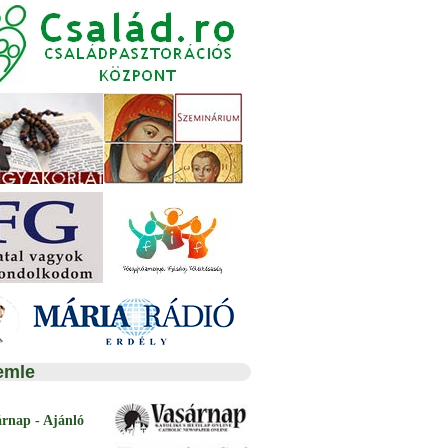
emle
árnap - Ajánló