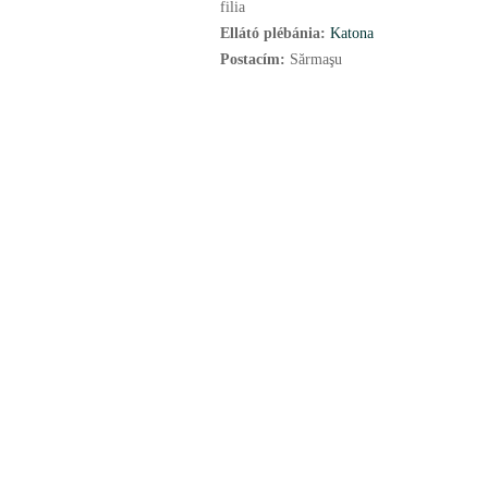
filia
Ellátó plébánia:
Katona
Postacím:
Sărmaşu