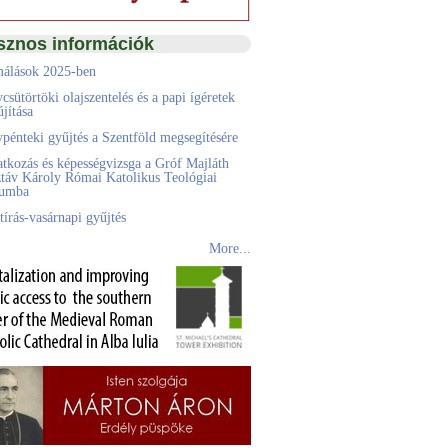
sznos információk
álások 2025-ben
csütörtöki olajszentelés és a papi ígéretek
jítása
pénteki gyűjtés a Szentföld megsegítésére
atkozás és képességvizsga a Gróf Majláth
táv Károly Római Katolikus Teológiai
eumba
tírás-vasárnapi gyűjtés
More...