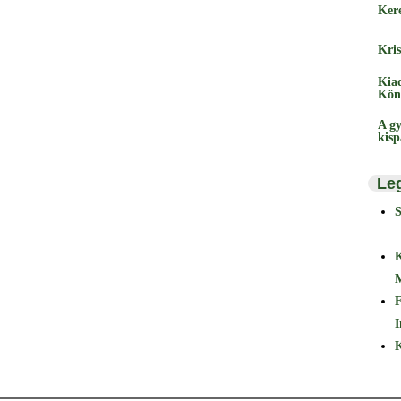
Ker
Kris
Kia
Kön
A gy
kis
Le
–
F
I
K