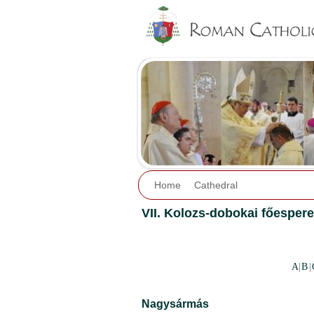
Home
Cathedral
VII. Kolozs-dobokai főespere
A
|
B
|
Nagysármás