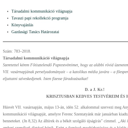
Társadalmi kommunikáció világnapja
Tavaszi papi rekollekció programja
Könyvajánlás
Gazdasági Tanács Határozatai
Szám: 783–2018.
Társadalmi kommunikáció világnapja
Szeretettel kérem Főtisztelendő Paptestvéreimet, hogy az alábbi rövid üzenete
VII. vasárnapjának perselyadományait – a katolikus média javára – a főespe
eljuttatni szíveskedjenek. Isten fizesse fáradozásaikat!
D. a J. Kr.!
KRISZTUSBAN KEDVES TESTVÉREIM ÉS 
Húsvét VII. vasárnapján, május 13-án, idén 52. alkalommal szervezi meg A
kommunikáció világnapját, amelyre Ferenc Szentatyánk már januárban kiadta
benneteket. (Jn 8,32) Az álhírek és a békét szolgáló újságírás” címmel.
„Aki i
emberi személyek életével bánik. Ezért a források megbízhatósága és a közlés 