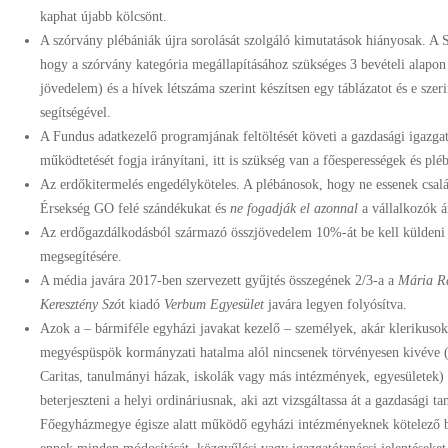
kaphat újabb kölcsönt.
A szórvány plébániák újra sorolását szolgáló kimutatások hiányosak. A S
hogy a szórvány kategória megállapításához szükséges 3 bevételi alapon
jövedelem) és a hívek létszáma szerint készítsen egy táblázatot és e szeri
segítségével.
A Fundus adatkezelő programjának feltöltését követi a gazdasági igazga
működtetését fogja irányítani, itt is szükség van a főesperességek és p
Az erdőkitermelés engedélyköteles. A plébánosok, hogy ne essenek csalás
Érsekség GO felé szándékukat és
ne fogadják el azonnal
a vállalkozók ár
Az erdőgazdálkodásból származó összjövedelem 10%-át be kell küldeni 
megsegítésére.
A média javára 2017-ben szervezett gyűjtés összegének 2/3-a a
Mária R
Keresztény Szó
t kiadó
Verbum Egyesület
javára legyen folyósítva.
Azok a – bármiféle egyházi javakat kezelő – személyek, akár klerikusok,
megyéspüspök kormányzati hatalma alól nincsenek törvényesen kivéve (
Caritas, tanulmányi házak, iskolák vagy más intézmények, egyesületek)
beterjeszteni a helyi ordináriusnak, aki azt vizsgáltassa át a gazdasági ta
Főegyházmegye égisze alatt működő egyházi intézményeknek kötelező be