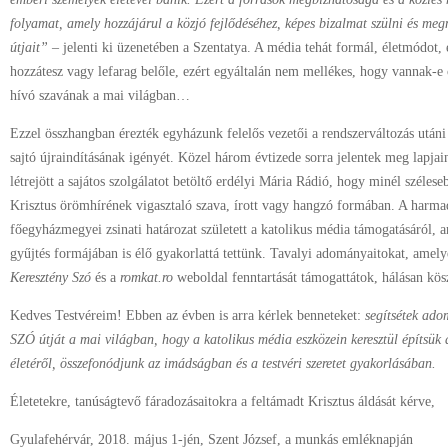
folyamat, amely hozzájárul a közjó fejlődéséhez, képes bizalmat szülni és meg
útjait”
– jelenti ki üzenetében a Szentatya. A média tehát formál, életmódot, 
hozzátesz vagy lefarag belőle, ezért egyáltalán nem mellékes, hogy vannak-e c
hívó szavának a mai világban…
Ezzel összhangban érezték egyházunk felelős vezetői a rendszerváltozás után
sajtó újraindításának igényét. Közel három évtizede sorra jelentek meg lapja
létrejött a sajátos szolgálatot betöltő erdélyi Mária Rádió, hogy minél szélese
Krisztus örömhírének vigasztaló szava, írott vagy hangzó formában. A harma
főegyházmegyei zsinati határozat született a katolikus média támogatásáról,
gyűjtés formájában is élő gyakorlattá tettünk. Tavalyi adományaitokat, amely
Keresztény Szó
és a
romkat.ro
weboldal fenntartását támogattátok, hálásan kö
Kedves Testvéreim! Ebben az évben is arra kérlek benneteket:
segítsétek ado
SZÓ útját a mai világban, hogy a katolikus média eszközein keresztül építsük
életéről, összefonódjunk az imádságban és a testvéri szeretet gyakorlásában.
Életetekre, tanúságtevő fáradozásaitokra a feltámadt Krisztus áldását kérve,
Gyulafehérvár, 2018. május 1-jén, Szent József, a munkás emléknapján