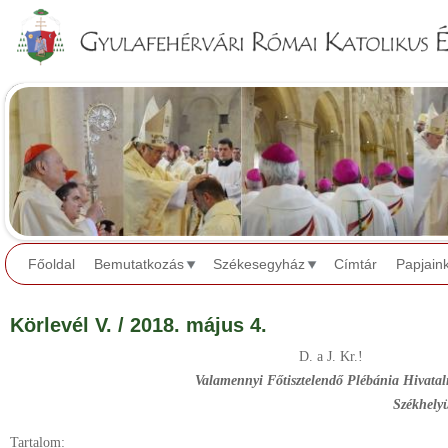
Jump to navigation
Főoldal
Bemutatkozás
Székesegyház
Címtár
Papjain
Körlevél V. / 2018. május 4.
D. a J. Kr.!
Valamennyi Főtisztelendő Plébánia Hivata
Székhelyük
Tartalom: