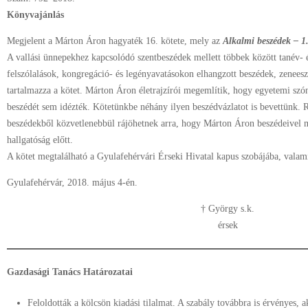
Könyvajánlás
Megjelent a Márton Áron hagyaték 16. kötete, mely az
Alkalmi beszédek – 1
A vallási ünnepekhez kapcsolódó szentbeszédek mellett többek között tanév- é
felszólalások, kongregáció- és legényavatásokon elhangzott beszédek, zeneeszt
tartalmazza a kötet. Márton Áron életrajzírói megemlítik, hogy egyetemi szó
beszédét sem idézték. Kötetünkbe néhány ilyen beszédvázlatot is bevettünk. 
beszédekből közvetlenebbül rájöhetnek arra, hogy Márton Áron beszédeivel mi
hallgatóság előtt.
A kötet megtalálható a Gyulafehérvári Érseki Hivatal kapus szobájába, valam
Gyulafehérvár, 2018. május 4-én.
† György s.k.
érsek
Gazdasági Tanács Határozatai
Feloldották a kölcsön kiadási tilalmat. A szabály továbbra is érvényes, 