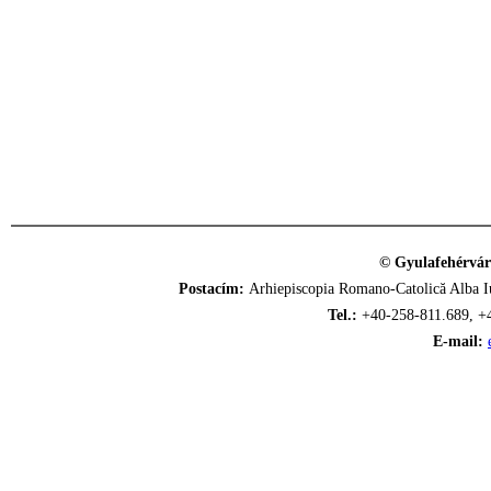
© Gyulafehérvár
Postacím:
Arhiepiscopia Romano-Catolică Alba Iu
Tel.:
+40-258-811.689, +
E-mail: