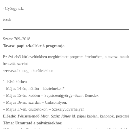
†György s.k.
érsek
Szám: 709–2018.
Tavaszi papi rekollekció programja
Ez évi első körlevelünkben meghirdetett program értelmében, a tavaszi tanul
beosztás szerint
szervezzük meg a kerületekben:
1. Első körben:
– Május 14-én, hétfőn – Esztelneken*;
– Május 15-én, kedden – Sepsiszentgyörgy–Szent Benedek;
– Május 16-án, szerdán – Csíksomlyón;
– Május 17-én, csütörtökön – Székelyudvarhelyen.
Előadó:
Főtisztelendő Msgr. Szász János id.
pápai káplán, kanonok, petrozsé
Téma:
Útmutató a pályázásokhoz