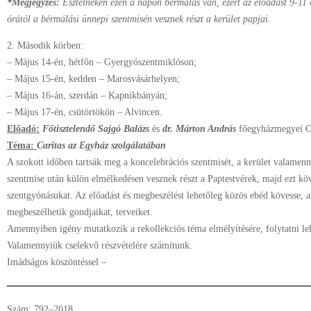
*Megjegyzés:
Esztelneken ezen a napon bérmálás van, ezért az előadást 9-11 ó
órától a bérmálási ünnepi szentmisén vesznek részt a kerület papjai.
2. Második körben:
– Május 14-én, hétfőn – Gyergyószentmiklóson;
– Május 15-én, kedden – Marosvásárhelyen;
– Május 16-án, szerdán – Kapnikbányán;
– Május 17-én, csütörtökön – Alvincen.
Előadó:
Főtisztelendő Sajgó Balázs
és
dr. Márton András
főegyházmegyei Ca
Téma:
Caritas az Egyház szolgálatában
A szokott időben tartsák meg a koncelebrációs szentmisét, a kerület valamenn
szentmise után külön elmélkedésen vesznek részt a Paptestvérek, majd ezt kö
szentgyónásukat. Az előadást és megbeszélést lehetőleg közös ebéd kövesse, a
megbeszélhetik gondjaikat, terveiket.
Amennyiben igény mutatkozik a rekollekciós téma elmélyítésére, folytatni lehe
Valamennyiük cselekvő részvételére számítunk.
Imádságos köszöntéssel –
Szám: 792–2018.