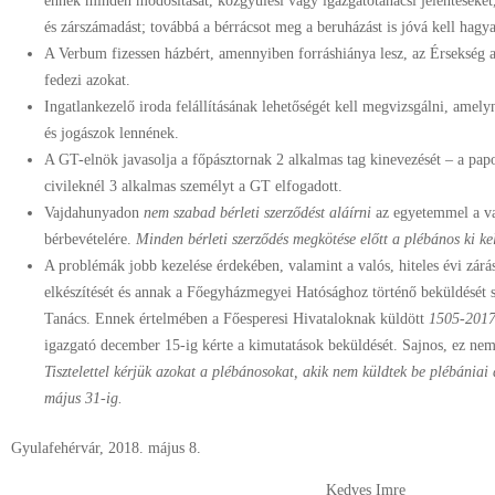
ennek minden módosítását, közgyűlési vagy igazgatótanácsi jelentéseket,
és zárszámadást; továbbá a bérrácsot meg a beruházást is jóvá kell hag
A Verbum fizessen házbért, amennyiben forráshiánya lesz, az Érsekség 
fedezi azokat.
Ingatlankezelő iroda felállításának lehetőségét kell megvizsgálni, amel
és jogászok lennének.
A GT-elnök javasolja a főpásztornak 2 alkalmas tag kinevezését – a p
civileknél 3 alkalmas személyt a GT elfogadott.
Vajdahunyadon
nem szabad bérleti szerződést aláírni
az egyetemmel a va
bérbevételére.
Minden bérleti szerződés megkötése előtt a plébános ki ke
A problémák jobb kezelése érdekében, valamint a valós, hiteles évi zárás 
elkészítését és annak a Főegyházmegyei Hatósághoz történő beküldését 
Tanács. Ennek értelmében a Főesperesi Hivataloknak küldött
1505-2017
igazgató december 15-ig kérte a kimutatások beküldését. Sajnos, ez ne
Tisztelettel kérjük azokat a plébánosokat, akik nem küldtek be plébániai á
május 31-ig.
Gyulafehérvár, 2018. május 8.
Kedves Imre