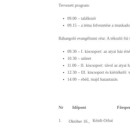
Tervezett program:
09.00 – találkozó
09.15 – a téma felvezetése a munkad
Ráhangoló evangéliumi rész: A tékozló fiú t
09.30 – I. kiscsoport: az atyai ház ért
10.30 – szünet
11.00 – II. kiscsoport: távol az atyai h
12.30 – III. kiscsoport és kiértékelő: v
14.00 – ebéd, majd hazautazás.
Nr
Időpont
Főesper
1.
Kézdi-Orbai
Október 16.,