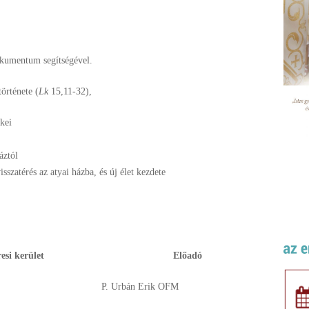
okumentum segítségével.
örténete (
Lk
15,11-32),
ékei
áztól
isszatérés az atyai házba, és új élet kezdete
esi kerület
Előadó
P. Urbán Erik OFM