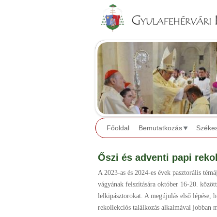
Főoldal
Bemutatkozás
Széke
Őszi és adventi papi reko
A 2023-as és 2024-es évek pasztorális témá
vágyának felszítására október 16-20. között 
lelkipásztorokat. A megújulás első lépése
rekollekciós találkozás alkalmával jobban m