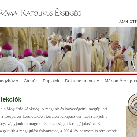
Jump to navigation
ajánlott
segyház
Címtár
Papjaink
Dokumentumok
Márton Áron pü
llekciók
ja a
Megújuló közösség
. A magunk és közösségeink megújulási
a főesperesi kerületekben kerületi lelkipásztori napra hívjuk a
, hogy vágyjunk önmagunk és közösségeink megújulására. E
egértjük a megújulási folyamatot, a 2024. év pasztorális törekvéseit.