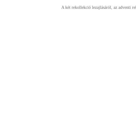
A két rekollekció lezajlásáról, az adventi re