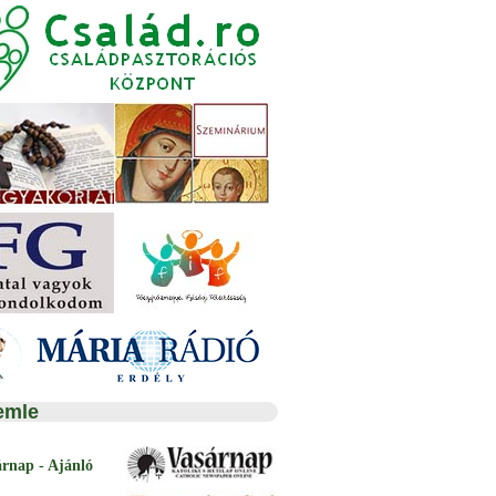
emle
árnap - Ajánló