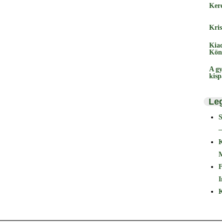
Ker
Kris
Kia
Kön
A gy
kis
Le
–
F
I
K