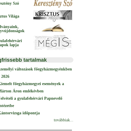
esztény Szó
ztus Világa
dványaink,
yvújdonságok
ulafehérvári
papok lapja
gfrissebb tartalmak
Személyi változások főegyházmegyénkben
 2026
Kiemelt főegyházmegyei események a
Márton Áron emlékévben
elvételi a gyulafehérvári Papnevelő
ntézetbe
ántorvizsga időpontja
továbbiak...