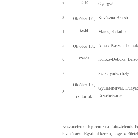
hétfő
2.
Gyergyó
3.
Kovászna-Brassó
Október 17.,
kedd
4.
Maros, Küküllő
5.
Alcsík-Kászon, Felcsí
Október 18.,
szerda
6.
Kolozs-Doboka, Belső
7.
Székelyudvarhely
Október 19.,
Gyulafehérvár, Hunyad
8.
Erzsébetváros
csütörtök
Köszönetemet fejezem ki a Főtisztelendő Fő
biztatásáért. Egyúttal kérem, hogy kerülete