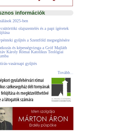
sznos információk
álások 2025-ben
csütörtöki olajszentelés és a papi ígéretek
jítása
pénteki gyűjtés a Szentföld megsegítésére
atkozás és képességvizsga a Gróf Majláth
táv Károly Római Katolikus Teológiai
eumba
tírás-vasárnapi gyűjtés
Tovább...