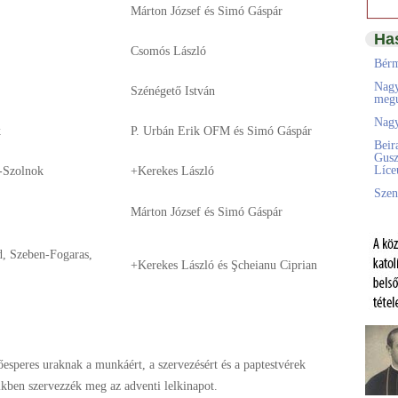
Márton József és Simó Gáspár
Ha
Csomós László
Bérm
Nagy
Szénégető István
megú
Nagy
k
P. Urbán Erik OFM és Simó Gáspár
Beir
Gusz
Líc
-Szolnok
+Kerekes László
Szen
Márton József és Simó Gáspár
, Szeben-Fogaras,
+Kerekes László és Şcheianu Ciprian
esperes uraknak a munkáért, a szervezésért és a paptestvérek
ikben szervezzék meg az adventi lelkinapot.