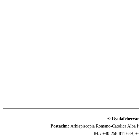
© Gyulafehérvár
Postacím:
Arhiepiscopia Romano-Catolică Alba Iu
Tel.:
+40-258-811.689, +