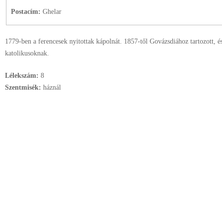
Postacím:
Ghelar
1779-ben a ferencesek nyitottak kápolnát. 1857-től Govázsdiához tartozott, é
katolikusoknak.
Lélekszám:
8
Szentmisék:
háznál