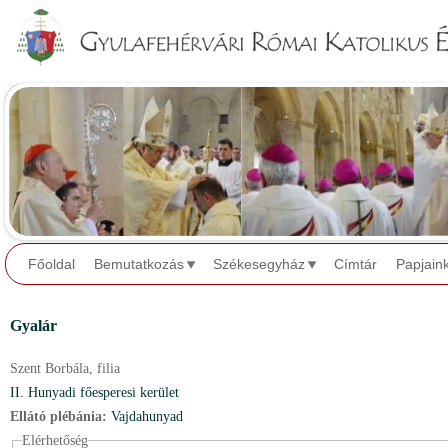
Jump to navigation
Főoldal
Bemutatkozás
Székesegyház
Címtár
Papjain
Gyalár
Szent Borbála,
filia
II. Hunyadi főesperesi kerület
Ellátó plébánia:
Vajdahunyad
Elérhetőség