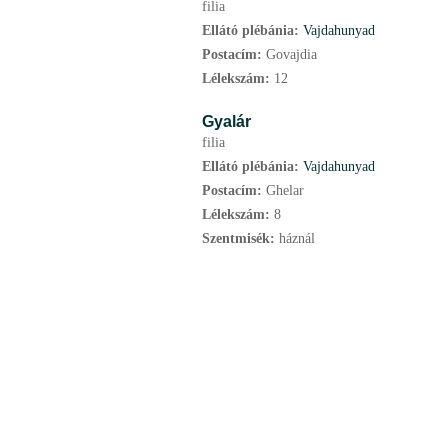
filia
Ellátó plébánia:
Vajdahunyad
Postacím:
Govajdia
Lélekszám:
12
Gyalár
filia
Ellátó plébánia:
Vajdahunyad
Postacím:
Ghelar
Lélekszám:
8
Szentmisék:
háznál