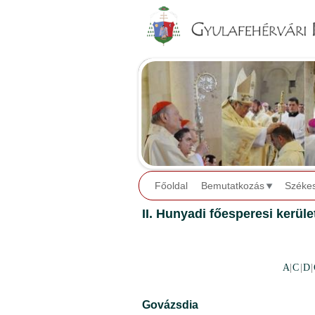
Főoldal
Bemutatkozás
Széke
II. Hunyadi főesperesi kerüle
A
|
C
|
D
|
Govázsdia