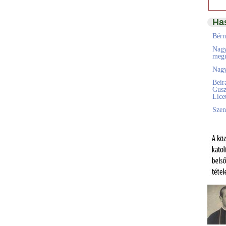
Ha
Bérm
Nagy
megú
Nagy
Beir
Gusz
Líc
Szen