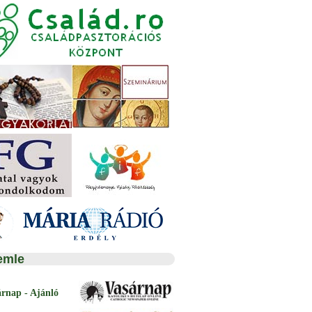
emle
árnap - Ajánló