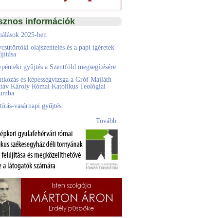
sznos információk
álások 2025-ben
csütörtöki olajszentelés és a papi ígéretek
jítása
pénteki gyűjtés a Szentföld megsegítésére
atkozás és képességvizsga a Gróf Majláth
táv Károly Római Katolikus Teológiai
eumba
tírás-vasárnapi gyűjtés
Tovább...