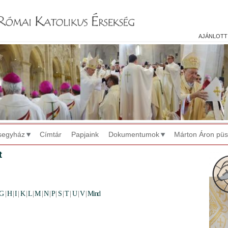
Jump to navigation
ajánlott
segyház
Címtár
Papjaink
Dokumentumok
Márton Áron pü
t
G
|
H
|
I
|
K
|
L
|
M
|
N
|
P
|
S
|
T
|
U
|
V
|
Mind