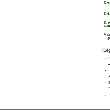
Ker
Kris
Kia
Kön
A gy
kis
Le
–
F
I
K