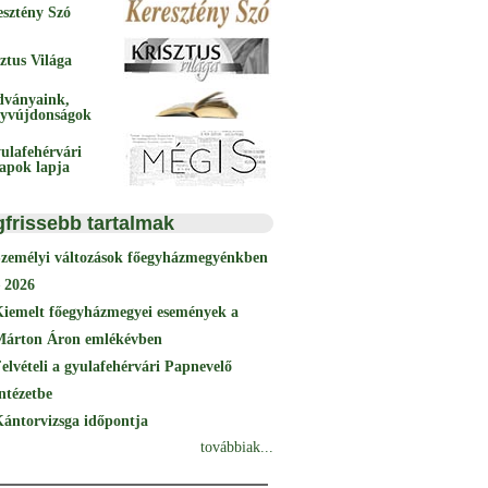
esztény Szó
ztus Világa
dványaink,
yvújdonságok
ulafehérvári
papok lapja
gfrissebb tartalmak
Személyi változások főegyházmegyénkben
 2026
Kiemelt főegyházmegyei események a
Márton Áron emlékévben
elvételi a gyulafehérvári Papnevelő
ntézetbe
ántorvizsga időpontja
továbbiak...