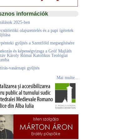
sznos információk
álások 2025-ben
csütörtöki olajszentelés és a papi ígéretek
jítása
pénteki gyűjtés a Szentföld megsegítésére
atkozás és képességvizsga a Gróf Majláth
táv Károly Római Katolikus Teológiai
eumba
tírás-vasárnapi gyűjtés
Mai multe...