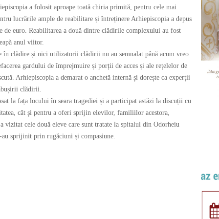
episcopia a folosit aproape toată chiria primită, pentru cele mai
entru lucrările ample de reabilitare și întreținere Arhiepiscopia a depus
e de euro. Reabilitarea a două dintre clădirile complexului au fost
eapă anul viitor.
în clădire și nici utilizatorii clădirii nu au semnalat până acum vreo
efacerea gardului de împrejmuire și porții de acces și ale rețelelor de
oscută. Arhiepiscopia a demarat o anchetă internă și dorește ca experții
ușirii clădirii.
 la fața locului în seara tragediei și a participat astăzi la discuții cu
itatea, cât și pentru a oferi sprijin elevilor, familiilor acestora,
a vizitat cele două eleve care sunt tratate la spitalul din Odorheiu
-au sprijinit prin rugăciuni și compasiune.