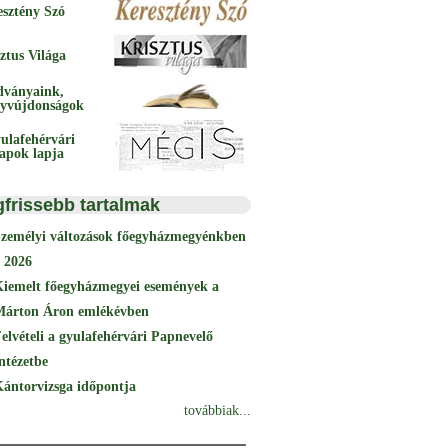
esztény Szó
ztus Világa
dványaink,
yvújdonságok
ulafehérvári
papok lapja
gfrissebb tartalmak
Személyi változások főegyházmegyénkben
 2026
Kiemelt főegyházmegyei események a
Márton Áron emlékévben
elvételi a gyulafehérvári Papnevelő
ntézetbe
ántorvizsga időpontja
továbbiak...