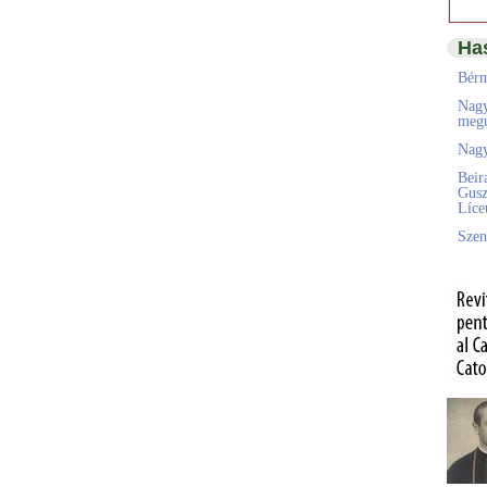
Ha
Bérm
Nagy
megú
Nagy
Beir
Gusz
Líc
Szen