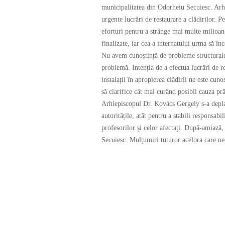
municipalitatea din Odorheiu Secuiesc. Arhi
urgente lucrări de restaurare a clădirilor. P
eforturi pentru a strânge mai multe milioan
finalizate, iar cea a internatului urma să înc
Nu avem cunoștință de probleme structurale 
problemă. Intenția de a efectua lucrări de r
instalații în apropierea clădirii ne este cun
să clarifice cât mai curând posibil cauza prăb
Arhiepiscopul Dr. Kovács Gergely s-a deplasat
autoritățile, atât pentru a stabili responsabil
profesorilor și celor afectați. După-amiază, 
Secuiesc. Mulțumiri tuturor acelora care ne