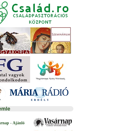
emle
árnap - Ajánló