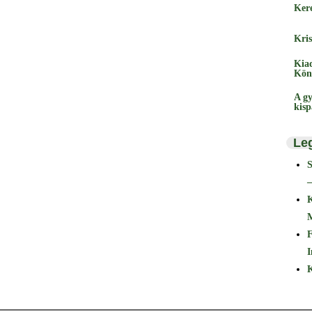
Ker
Kris
Kia
Kön
A gy
kis
Le
–
F
I
K