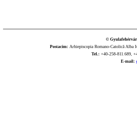
© Gyulafehérvár
Postacím:
Arhiepiscopia Romano-Catolică Alba Iu
Tel.:
+40-258-811.689, +
E-mail: