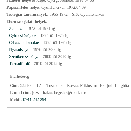
Születés helye és ideje:
Gyergyóremete, 1948.07.08
Papszentelés helye:
Gyulafehérvár, 1972.04.09
Teológiai tanulmányok:
1966-1972 – SIS, Gyulafehérvár
Előző szolgálati helyek:
-
Zetelaka
-
1972
-től
1974
-ig
-
Gyimesközéplok
-
1974
-től
1975
-ig
-
Csíkszentdomokos
-
1975
-től
1976
-ig
-
Nyárádselye
-
1976
-től
2000
-ig
-
Szentkeresztbánya
-
2000
-től
2010
-ig
-
Tusnádfürdő
-
2010
-től
2015
-ig
Elérhetőség
Cím:
535100 – Băile Tușnad, str. Kovács Miklós, nr. 10., jud. Harghita
E-mail cím:
jozsef.balazs.hegedus@romkat.ro
Mobil:
0744-242.294