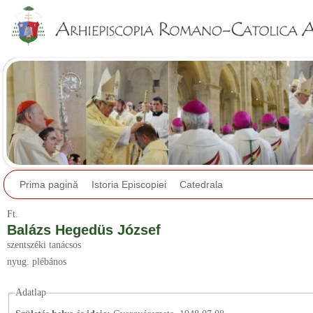
Jump to navigation
Prima pagină
Istoria Episcopiei
Catedrala
Ft.
Balázs Hegedüs József
szentszéki tanácsos
nyug. plébános
Adatlap