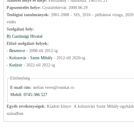
Születés helye és ideje:
Petrozsény / Aninósza, 1983.01.21
Papszentelés helye:
Gyulafehérvár, 2008.06.29
Teológiai tanulmányok:
2001-2008 – SIS, 2016 – plébánosi vizsga, 2020 – doktori
védés
Szolgálati hely:
B) Gazdasági Hivatal
Előző szolgálati helyek:
-
Beszterce
-
2008
-től
2012
-ig
-
Kolozsvár - Szent Mihály
-
2012
-től
2020
-ig
-
Kudzsir
-
2022
-től
2022
-ig
Elérhetőség
E-mail cím:
stelian.veres@romkat.ro
Mobil:
0745-386.527
Egyéb tevékenységek:
Kiadott könyv: A kolozsvári Szent Mihály-egyház
században