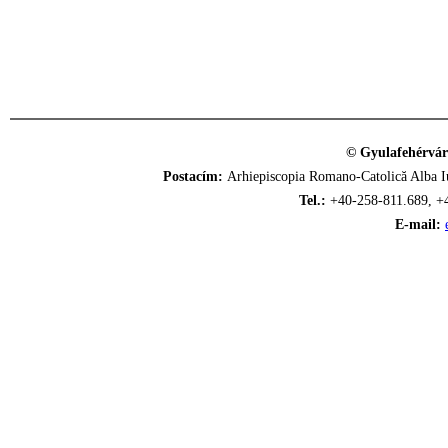
© Gyulafehérvár
Postacím:
Arhiepiscopia Romano-Catolică Alba Iu
Tel.:
+40-258-811.689, +
E-mail: