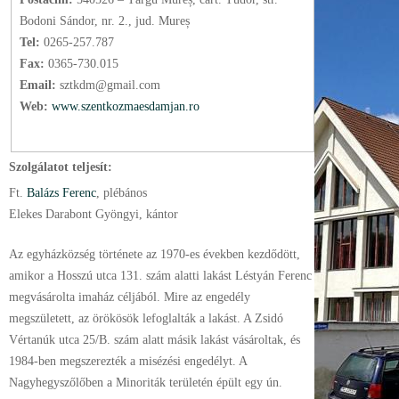
Bodoni Sándor, nr. 2., jud. Mureș
Tel:
0265-257.787
Fax:
0365-730.015
Email:
sztkdm@gmail.com
Web:
www.szentkozmaesdamjan.ro
Szolgálatot teljesít:
Ft.
Balázs Ferenc
, plébános
Elekes Darabont Gyöngyi, kántor
Az egyházközség története az 1970-es években kezdődött,
amikor a Hosszú utca 131. szám alatti lakást Léstyán Ferenc
megvásárolta imaház céljából. Mire az engedély
megszületett, az örökösök lefoglalták a lakást. A Zsidó
Vértanúk utca 25/B. szám alatt másik lakást vásároltak, és
1984-ben megszerezték a misézési engedélyt. A
Nagyhegyszőlőben a Minoriták területén épült egy ún.