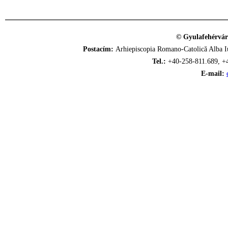
© Gyulafehérvár
Postacím:
Arhiepiscopia Romano-Catolică Alba Iu
Tel.:
+40-258-811.689, +
E-mail: