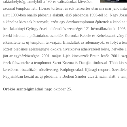
raktárhelyiség, amelyből a ’90-es változásokat követően
azonnal templom lett. Hosszú történet és sok félreértés után ma már jehovis
alatt 1990-ben önálló plébánia alakult, első plébánosa 1993-tól id. Nagy Józse
a kápolna kicsinek bizonyult, ezért egy deszkatemplomot építettek a kápolna u
ben Jakubinyi György érsek a bérmálás szentségét 121 bérmálkozónak. 1995.
érseki leirattal a plébániához csatolták Koronka-Kebele és Kebeleszentivány 
elkészítette az új templom tervrajzát. Elindultak az adományok, és folyt a t
József plébános egészségügyi okokra hivatkozva áthelyezését kérte, helyébe 
jött az egyházközségbe. 2001. május 1-jén kinevezték Braun Jenőt. 2001. s
érsek felszentelte a templomot Szent Kozma és Damján titulussal. Több kisc
keretében: rózsafüzér, nőszövetség, Kolpingcsalád, ifjúsági csoport, Szentlél
Napjainkban készül az új plébánia: a Bodoni Sándor utca 2. szám alatt, a te
Örökös szentségimádási nap:
október
25.