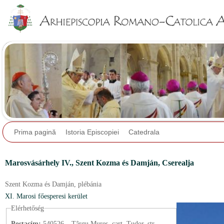
Jump to navigation
Prima pagină
Istoria Episcopiei
Catedrala
Marosvásárhely IV.,
Szent Kozma és Damján, Cserealja
Szent Kozma és Damján,
plébánia
XI. Marosi főesperesi kerület
Elérhetőség
Postacím:
540526 – Târgu Mureș, cart. Tudor, str.