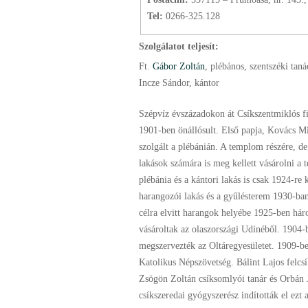
Tel:
0266-325.128
Szolgálatot teljesít:
Ft.
Gábor Zoltán
, plébános
, szentszéki taná
Incze Sándor, kántor
Szépvíz évszázadokon át Csíkszentmiklós fil
1901-ben önállósult. Első papja, Kovács Mi
szolgált a plébánián. A templom részére, de 
lakások számára is meg kellett vásárolni a t
plébánia és a kántori lakás is csak 1924-re k
harangozói lakás és a gyűlésterem 1930-ban
célra elvitt harangok helyébe 1925-ben hár
vásároltak az olaszországi Udinéből. 1904-
megszervezték az Oltáregyesületet. 1909-b
Katolikus Népszövetség. Bálint Lajos felcsí
Zsögön Zoltán csíksomlyói tanár és Orbán 
csíkszeredai gyógyszerész indították el ezt