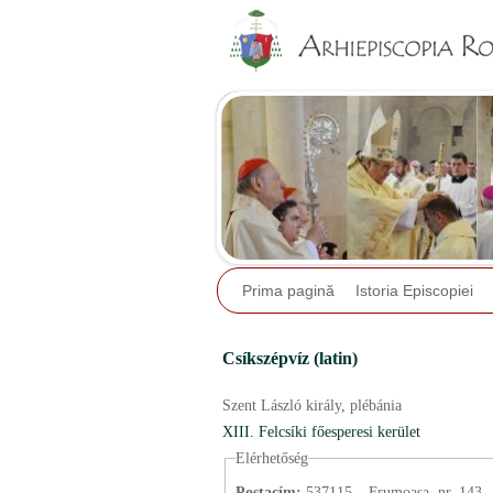
Prima pagină
Istoria Episcopiei
Csíkszépvíz (latin)
Szent László király,
plébánia
XIII. Felcsíki főesperesi kerület
Elérhetőség
Postacím:
537115 – Frumoasa, nr. 143.,