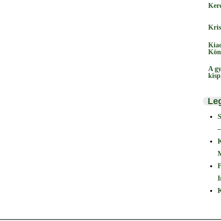
Ker
Kris
Kia
Kön
A gy
kis
Le
–
F
I
K