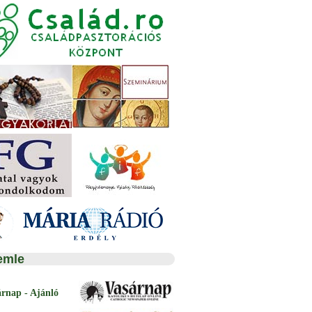
emle
árnap - Ajánló