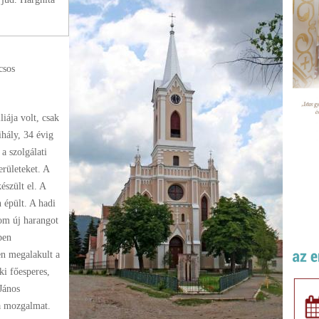
csos
iája volt, csak
hály, 34 évig
a szolgálati
erületeket. A
észült el. A
 épült. A hadi
om új harangot
ben
en megalakult a
ki főesperes,
János
 a mozgalmat.