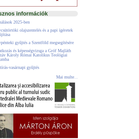
sznos információk
álások 2025-ben
csütörtöki olajszentelés és a papi ígéretek
jítása
pénteki gyűjtés a Szentföld megsegítésére
atkozás és képességvizsga a Gróf Majláth
táv Károly Római Katolikus Teológiai
eumba
tírás-vasárnapi gyűjtés
Mai multe...