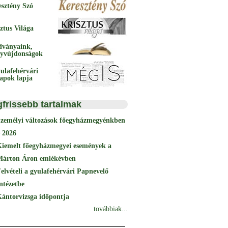
esztény Szó
ztus Világa
dványaink,
yvújdonságok
ulafehérvári
papok lapja
gfrissebb tartalmak
Személyi változások főegyházmegyénkben
 2026
Kiemelt főegyházmegyei események a
Márton Áron emlékévben
elvételi a gyulafehérvári Papnevelő
ntézetbe
ántorvizsga időpontja
továbbiak...