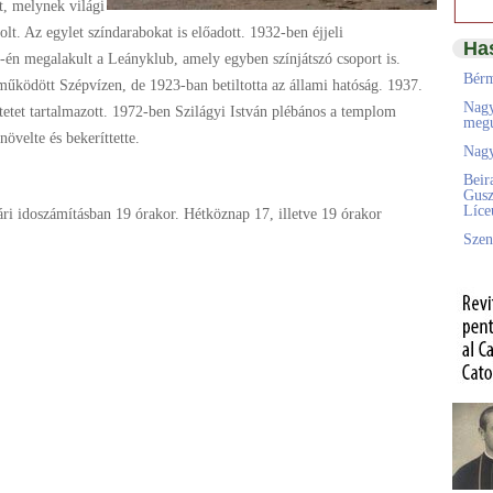
t, melynek világi
t. Az egylet színdarabokat is előadott. 1932-ben éjjeli
Ha
7-én megalakult a Leányklub, amely egyben színjátszó csoport is.
Bérm
működött Szépvízen, de 1923-ban betiltotta az állami hatóság. 1937.
Nagy
tetet tartalmazott. 1972-ben Szilágyi István plébános a templom
megú
növelte és bekeríttette.
Nagy
Beir
Gusz
Líc
ári idoszámításban 19 órakor. Hétköznap 17, illetve 19 órakor
Szen