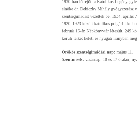
1930-ban létrejött a Katolikus Legényegyle
elnöke dr. Debiczky Mihály gyógyszerész vol
szentségimádást vezettek be. 1934. április 
1920–1923 között katolikus polgári iskola 
február 16-án Népkönyvtár létesült, 249 kö
körüli telket keleti és nyugati irányban meg
Örökös szentségimádási nap:
május
11.
Szentmisék:
vasárnap: 10 és 17 órakor, ny