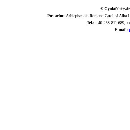
© Gyulafehérvár
Postacím:
Arhiepiscopia Romano-Catolică Alba Iu
Tel.:
+40-258-811.689, +
E-mail: