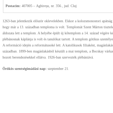
Postacím:
407005 – Aghireșu, nr. 356., jud. Cluj
1263-ban jelentkezik először oklevelekben. Ekkor a kolozsmonostori apátság bi
hogy már a 13. században temploma is volt. Templomát Szent Márton tisztele
áldozata lett a templom. A helyébe épült új kőtemplom a 14. század végére ké
plébánosnak káplánja is volt és tanulókat tartott. A templom gótikus szentély
A reformáció idején a reformátusoké lett. A katolikusok filiaként, magánlaká
században. 1899-ben magánlakásból készült a mai templom, a Bocskay várkas
hozott berendezésekkel ellátva. 1926-ban szervezték plébániává.
Örökös szentségimádási nap:
szeptember
21.