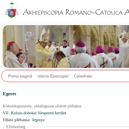
Jump to navigation
Prima pagină
Istoria Episcopiei
Catedrala
Egeres
Kisboldogasszony,
oldallagosan ellátott plébánia
VII. Kolozs-dobokai főesperesi kerület
Ellátó plébánia:
Jegenye
Elérhetőség