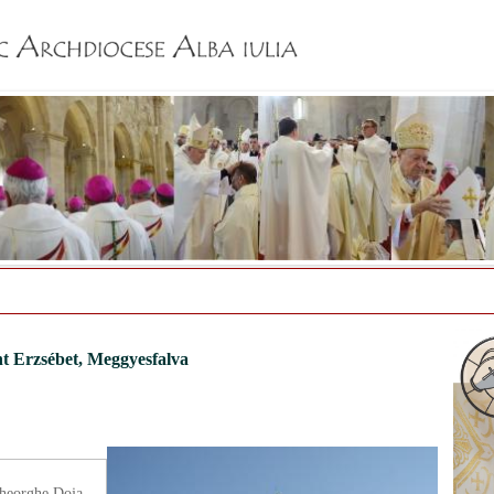
Jump to navigation
t Erzsébet, Meggyesfalva
heorghe Doja,