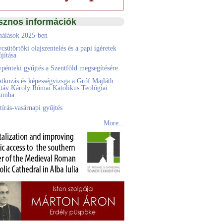
sznos információk
álások 2025-ben
csütörtöki olajszentelés és a papi ígéretek
jítása
pénteki gyűjtés a Szentföld megsegítésére
atkozás és képességvizsga a Gróf Majláth
táv Károly Római Katolikus Teológiai
eumba
tírás-vasárnapi gyűjtés
More...