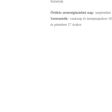
biztatóak.
Örökös szentségimádási nap:
szeptember
Szentmisék:
vasárnap és ünnepnapokon 10,
és pénteken 17 órakor