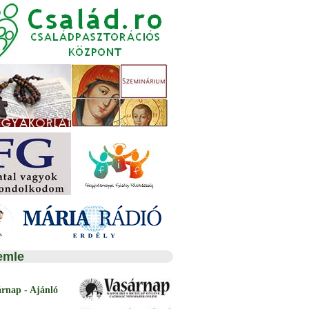
emle
árnap - Ajánló