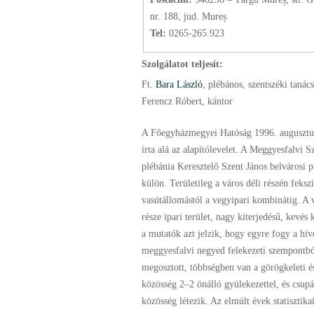
nr. 188, jud. Mureș
Tel:
0265-265.923
Szolgálatot teljesít:
Ft.
Bara László
, plébános
, szentszéki tanác
Ferencz Róbert, kántor
A Főegyházmegyei Hatóság 1996. augusztu
írta alá az alapítólevelet. A Meggyesfalvi S
plébánia Keresztelő Szent János belvárosi p
külön. Területileg a város déli részén feksz
vasútállomástól a vegyipari kombinátig. A 
része ipari terület, nagy kiterjedésű, kevés 
a mutatók azt jelzik, hogy egyre fogy a hí
meggyesfalvi negyed felekezeti szempontb
megosztott, többségben van a görögkeleti é
közösség 2–2 önálló gyülekezettel, és csup
közösség létezik. Az elmúlt évek statisztika