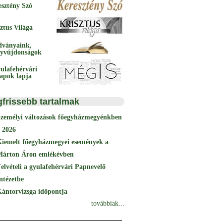
esztény Szó
ztus Világa
dványaink,
yvújdonságok
ulafehérvári
papok lapja
gfrissebb tartalmak
Személyi változások főegyházmegyénkben
 2026
Kiemelt főegyházmegyei események a
Márton Áron emlékévben
elvételi a gyulafehérvári Papnevelő
ntézetbe
ántorvizsga időpontja
továbbiak...