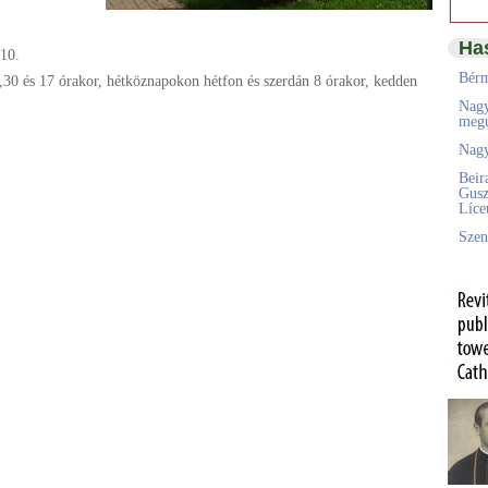
Ha
10.
Bérm
30 és 17 órakor, hétköznapokon hétfon és szerdán 8 órakor, kedden
Nagy
megú
Nagy
Beir
Gusz
Líc
Szen