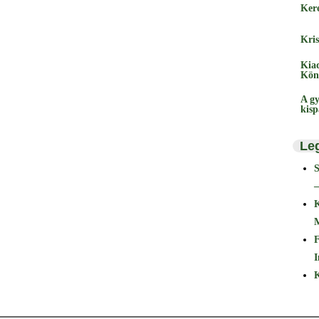
Ker
Kris
Kia
Kön
A gy
kis
Le
–
F
I
K