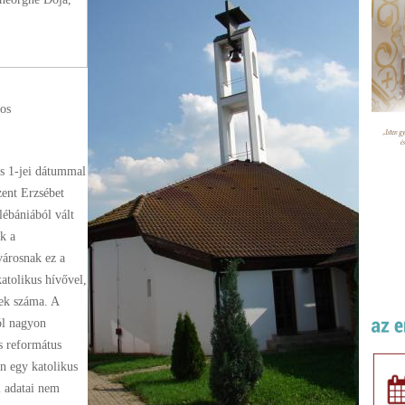
sos
s 1-jei dátummal
zent Erzsébet
lébániából vált
ik a
városnak ez a
katolikus hívővel,
vek száma. A
ól nagyon
s református
án egy katolikus
i adatai nem