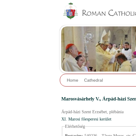
Home
Cathedral
Marosvásárhely V.,
Árpád-házi Szen
Árpád-házi Szent Erzsébet,
plébánia
XI. Marosi főesperesi kerület
Elérhetőség
Postacím:
540236 – Târgu Mureș, str. G