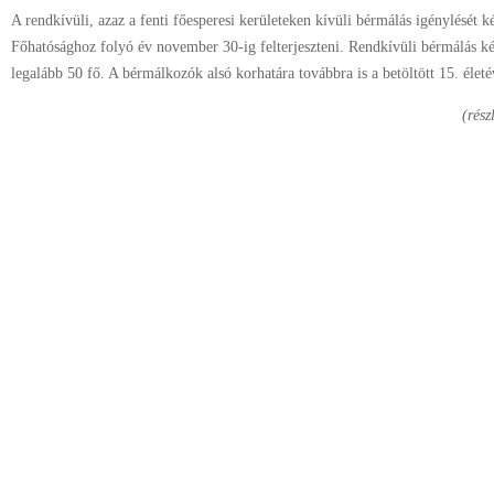
A rendkívüli, azaz a fenti főesperesi kerületeken kívüli bérmálás igénylésé
Főhatósághoz folyó év november 30-ig felterjeszteni. Rendkívüli bérmálás k
legalább 50 fő. A bérmálkozók alsó korhatára továbbra is a betöltött 15. életé
(rész