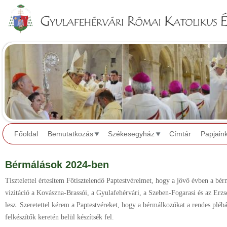
Jump to navigation
Főoldal
Bemutatkozás
Székesegyház
Címtár
Papjain
Bérmálások 2024-ben
Tisztelettel értesítem Főtisztelendő Paptestvéreimet, hogy a jövő évben a bér
vizitáció a Kovászna-Brassói, a Gyulafehérvári, a Szeben-Fogarasi és az Erzs
lesz. Szeretettel kérem a Paptestvéreket, hogy a bérmálkozókat a rendes plébá
felkészítők keretén belül készítsék fel.