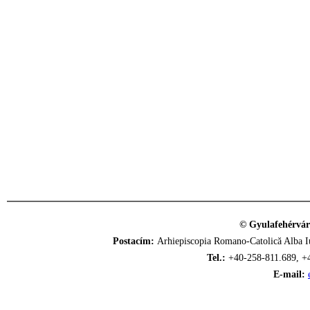
© Gyulafehérvár
Postacím:
Arhiepiscopia Romano-Catolică Alba Iu
Tel.:
+40-258-811.689, +
E-mail: