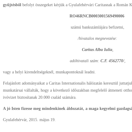
gyűjtésből
befolyt összegeket kérjük a Gyulafehérvári Caritasnak a Román 
RO46RNCB0003001569490006
számú bankszámlájára befizetni,
/hivatalos megnevezése:
Caritas Alba Iulia
,
adóhivatali szám:
C.F. 4562770
/,
vagy a helyi kirendeltségeknél, munkapontoknál leadni.
Felajánlott adományaikat a Caritas Internationalis hálózatán keresztül juttat
munkatársai vállalták, hogy a következő időszakban megfelelő átmeneti otthono
ivóvizet biztosítanak 20.000 család számára.
A jó Isten fizesse meg mindenkinek áldozatát, a maga kegyelmi gazdags
Gyulafehérvár, 2015. május 19.