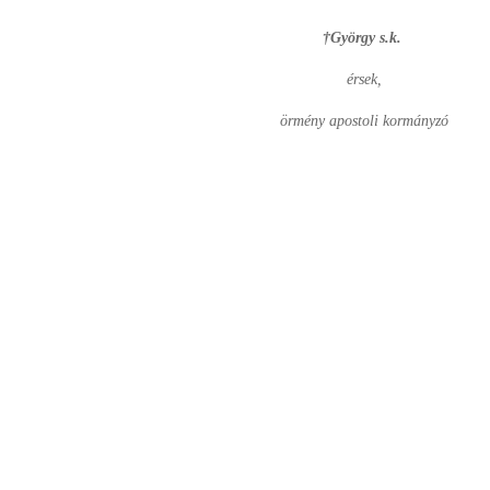
†György s.k.
érsek,
örmény apostoli kormányzó