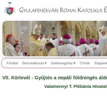
Jump to navigation
Főoldal
Bemutatkozás
Székesegyház
Címtár
Papjain
VII. Körlevél - Gyűjtés a nepáli földrengés ál
Valamennyi T. Plébánia Hivata