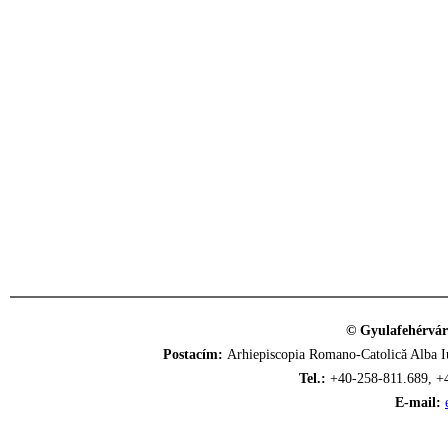
© Gyulafehérvár
Postacím:
Arhiepiscopia Romano-Catolică Alba Iu
Tel.:
+40-258-811.689, +
E-mail: