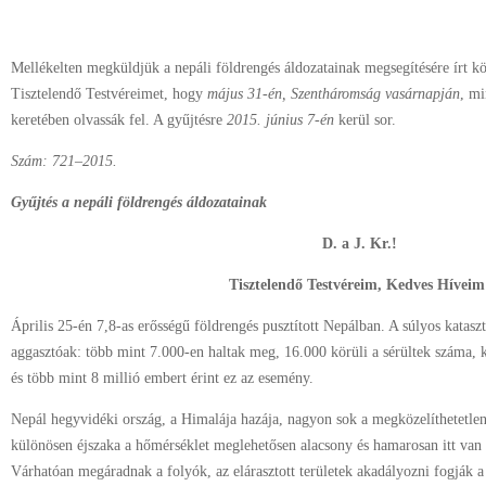
Mellékelten megküldjük a nepáli földrengés áldozatainak megsegítésére írt k
Tisztelendő Testvéreimet, hogy
május 31-én, Szentháromság vasárnapján
, mi
keretében olvassák fel. A gyűjtésre
2015. június 7-én
kerül sor.
Sz
ám
: 721–2015.
Gyűjtés a nepáli földrengés áldozatainak
D. a J. Kr.!
Tisztelendő Testvéreim, Kedves Híveim
Április 25-én 7,8-as erősségű földrengés pusztított Nepálban. A súlyos katasz
aggasztóak: több mint 7.000-en haltak meg, 16.000 körüli a sérültek száma,
és több mint 8 millió embert érint ez az esemény.
Nepál hegyvidéki ország, a Himalája hazája, nagyon sok a megközelíthetetlen
különösen éjszaka a hőmérséklet meglehetősen alacsony és hamarosan itt van
Várhatóan megáradnak a folyók, az elárasztott területek akadályozni fogják a