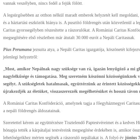
vannak veszélyben, nincs fedél a fejük fölött.
A legsürgősebben az otthon nélkül maradt emberek helyzetét kell megoldani, 
és a háztartási eszközök hiánya is. A pusztító földrengés után közvetlenül a le
Caritas gyorssegélyben részesítette a rászorulókat. A Romániai Caritas Konfö
megsegítésére első részletben már átutalt 30.000 eurót a Nepáli Caritasnak.
Pius Perumana
jezsuita atya, a Nepáli Caritas igazgatója, köszönetét kifeje
jelenlegi helyzetről:
„
Most, amikor Nepálnak nagy szüksége van rá, igazán lenyűgöző a mi g
nagylelkűsége és támogatása. Meg szeretném köszönni közösségünknek vi
segélyt. A szükségletek hatalmasak, együttérzünk az érintett közösségekk
újrakezdjék az életüket, visszaszerezzék megélhetésüket és hosszú távon 
A Romániai Caritas Konföderáció, amelynek tagja a főegyházmegyei Caritasu
a nepáli földrengés áldozatainak.
Szeretettel kérem az együttérzésre Tisztelendő Paptestvéreimet és a kedves 
hónapja tették a kárpátaljai testvéreink megsegítése érdekében is, amikor öss
lehetőségeikhez mérten segítsék a rászoruló nepáliakat is. A folyó év
június 7