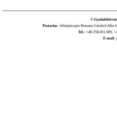
© Gyulafehérvár
Postacím:
Arhiepiscopia Romano-Catolică Alba Iu
Tel.:
+40-258-811.689, +
E-mail: