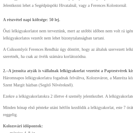
Jelentkezni lehet a Segédpüspöki Hivatalnál, vagy a Ferences Kolostornál.
A részvétel napi költsége: 50 lej.
Őszi lelkigyakorlatot nem terveztünk, mert az utóbbi időben nem volt rá igén
lelkigyakorlatos vezetőt nem lehet bizonytalanságban tartani.
A Csíksomlyói Ferences Rendház úgy döntött, hogy az általuk szervezett lelk
szeretnék, ha csak az övéik számára korlátozódna.
2.–A jezsuita atyák is vállalnak lelkigyakorlat vezetést a Paptestvérek ki
Háromnapos lelkigyakorlatra fogadnak felváltva, Kolozsváron, a Manréza k
Szent Margit házban (Segítő Nővéreknél).
Ezekre a lelkigyakorlatokra 2 illetve 4 személy jelentkezhet. A lelkigyakorlat
Minden hónap első pénteke utáni hétfőn kezdődik a lelkigyakorlat, este 7 órát
reggelig.
Kolozsvári időpontok: