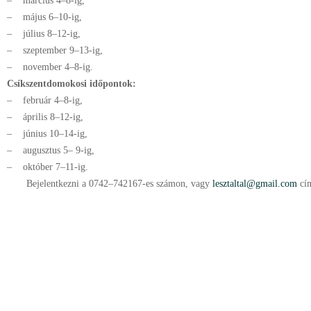
– március 4–8-ig,
– május 6–10-ig,
– július 8–12-ig,
– szeptember 9–13-ig,
– november 4–8-ig.
Csíkszentdomokosi időpontok:
– február 4–8-ig,
– április 8–12-ig,
– június 10–14-ig,
– augusztus 5– 9-ig,
– október 7–11-ig.
Bejelentkezni a 0742–742167-es számon, vagy
lesztaltal@gmail.com
cím