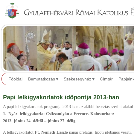
Jump to navigation
Főoldal
Bemutatkozás
Székesegyház
Címtár
Papjain
Papi lelkigyakorlatok időpontja 2013-ban
A papi lelkigyakorlatok programja 2013-ban az alábbi beosztás szerint alakul
1.–Nyári lelkigyakorlat Csíksomlyón a Ferences Kolostorban:
2013. június 24. déltől – június 27. délig.
A lelkigyakorlatot
Ft. Németh László
pápai prelátus, lipóti plébános vezeti.