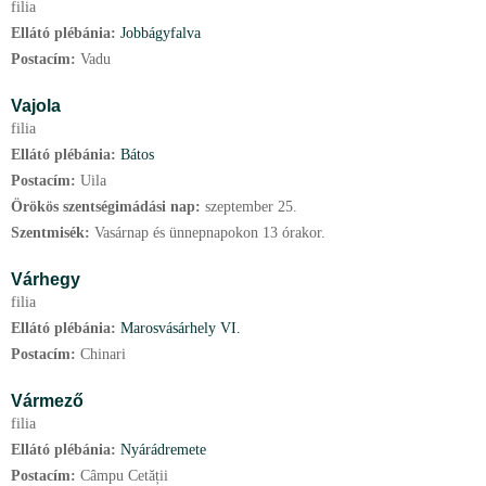
filia
Ellátó plébánia:
Jobbágyfalva
Postacím:
Vadu
Vajola
filia
Ellátó plébánia:
Bátos
Postacím:
Uila
Örökös szentségimádási nap:
szeptember
25.
Szentmisék:
Vasárnap és ünnepnapokon 13 órakor.
Várhegy
filia
Ellátó plébánia:
Marosvásárhely VI.
Postacím:
Chinari
Vármező
filia
Ellátó plébánia:
Nyárádremete
Postacím:
Câmpu Cetății