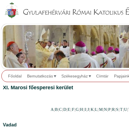
Jump to navigation
Főoldal
Bemutatkozás
Székesegyház
Címtár
Papjain
XI. Marosi főesperesi kerület
A
|
B
|
C
|
D
|
E
|
F
|
G
|
H
|
I
|
J
|
K
|
L
|
M
|
N
|
P
|
R
|
S
|
T
|
U
|
Vadad