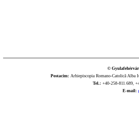
© Gyulafehérvár
Postacím:
Arhiepiscopia Romano-Catolică Alba Iu
Tel.:
+40-258-811.689, +
E-mail: