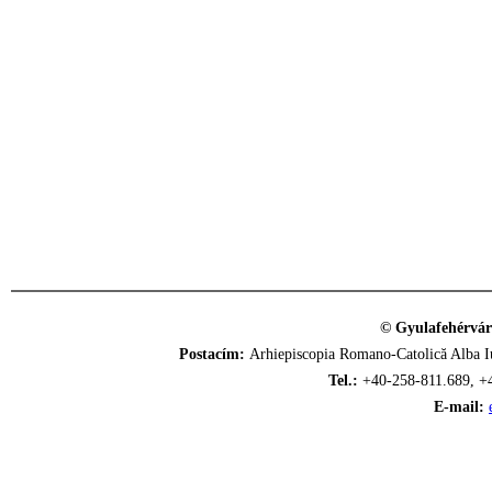
© Gyulafehérvár
Postacím:
Arhiepiscopia Romano-Catolică Alba Iu
Tel.:
+40-258-811.689, +
E-mail: