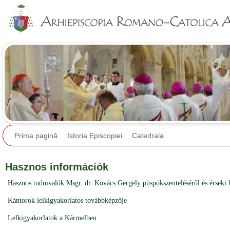
Jump to navigation
Prima pagină
Istoria Episcopiei
Catedrala
Hasznos információk
Hasznos tudnivalók Msgr. dr. Kovács Gergely püspökszenteléséről és érseki b
Kántorok lelkigyakorlatos továbbképzője
Lelkigyakorlatok a Kármelben