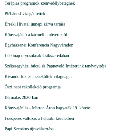
Terápiás programok szenvedélybetegnek
Plébánosi vizsgát tettek
Érseki Hivatal ünnepi zárva tartása
Könyvajánló a kármelita nővérektől
Egyházzenei Konferencia Nagyváradon
Lelkinap orvosoknak Csíkszeredában
Székesegyházi búcsú és Papnevelő Intézetünk tanévnyitója
Kivándorlók és menekültek világnapja
Őszi papi rekollekció programja
Bérmálás 2020-ban
Könyvajánlás - Márton Áron hagyaték 19. kötete
Főesperes változás a Felcsíki kerületben
Papi Szenátus újraválasztása