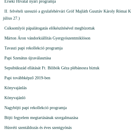
Érseki Hivatal nyári programja
II. felvételi szesszió a gyulafehérvári Gróf Majláth Gusztáv Károly Római 
július 27.)
Csíksomlyói pápalátogatás előkészítésével megbízottak
Márton Áron vándorkiállítás Gyergyószentmiklóson
Tavaszi papi rekollekció programja
Papi Szenátus újraválasztása
Sepsibükszád ellátását Ft. Bilibók Géza plébánosra bíztuk
Papi továbbképző 2019-ben
Könyvajánlás
Könyvajánló
Nagyböjti papi rekollekció programja
Böjti fegyelem megtartásának szorgalmazása
Húsvéti szentáldozás és éves szentgyónás