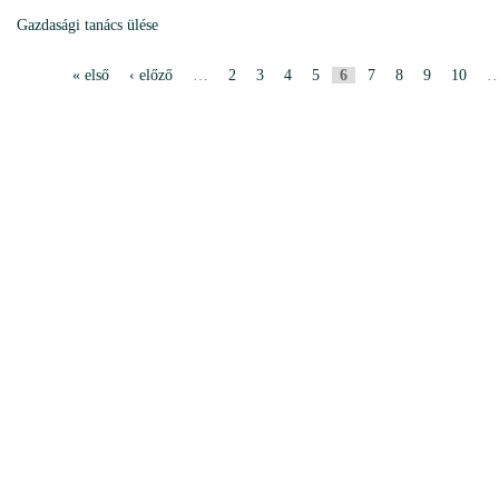
Gazdasági tanács ülése
« első
‹ előző
…
2
3
4
5
6
7
8
9
10
P
a
g
i
n
i