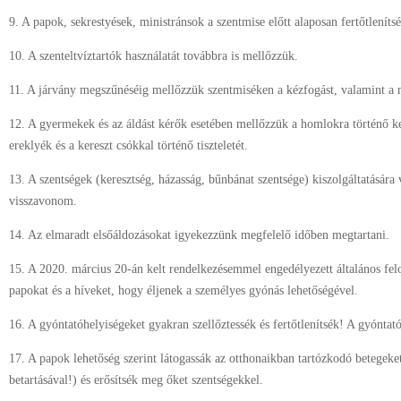
9. A papok, sekrestyések, ministránsok a szentmise előtt alaposan fertőtleníts
10. A szenteltvíztartók használatát továbbra is mellőzzük.
11. A járvány megszűnéséig mellőzzük szentmiséken a kézfogást, valamint a ny
12. A gyermekek és az áldást kérők esetében mellőzzük a homlokra történő ke
ereklyék és a kereszt csókkal történő tiszteletét.
13. A szentségek (keresztség, házasság, bűnbánat szentsége) kiszolgáltatására
visszavonom.
14. Az elmaradt elsőáldozásokat igyekezzünk megfelelő időben megtartani.
15. A 2020. március 20-án kelt rendelkezésemmel engedélyezett általános fel
papokat és a híveket, hogy éljenek a személyes gyónás lehetőségével.
16. A gyóntatóhelyiségeket gyakran szellőztessék és fertőtlenítsék! A gyóntató
17. A papok lehetőség szerint látogassák az otthonaikban tartózkodó betegeke
betartásával!) és erősítsék meg őket szentségekkel.