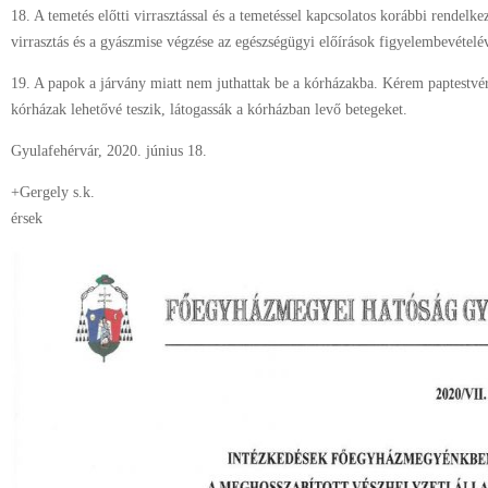
18. A temetés előtti virrasztással és a temetéssel kapcsolatos korábbi rendelk
virrasztás és a gyászmise végzése az egészségügyi előírások figyelembevételév
19. A papok a járvány miatt nem juthattak be a kórházakba. Kérem paptestv
kórházak lehetővé teszik, látogassák a kórházban levő betegeket.
Gyulafehérvár, 2020. június 18.
+Gergely s.k.
érsek