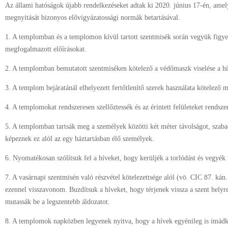
Az állami hatóságok újabb rendelkezéseket adtak ki 2020. június 17-én, ame
megnyitását bizonyos elővigyázatossági normák betartásával.
1. A templomban és a templomon kívül tartott szentmisék során vegyük figye
megfogalmazott előírásokat.
2. A templomban bemutatott szentmiséken kötelező a védőmaszk viselése a h
3. A templom bejáratánál elhelyezett fertőtlenítő szerek használata kötelező
4. A templomokat rendszeresen szellőztessék és az érintett felületeket rendszer
5. A templomban tartsák meg a személyek közötti két méter távolságot, szabad
képeznek ez alól az egy háztartásban élő személyek.
6. Nyomatékosan szólítsuk fel a híveket, hogy kerüljék a torlódást és vegyék 
7. A vasárnapi szentmisén való részvétel kötelezettsége alól (vö. CIC 87. kán.
ezennel visszavonom. Buzdítsuk a híveket, hogy térjenek vissza a szent hely
mutassák be a legszentebb áldozatot.
8. A templomok napközben legyenek nyitva, hogy a hívek egyénileg is imád