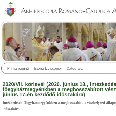
Jump to navigation
Prima pagină
Istoria Episcopiei
Catedrala
2020/VII. körlevél (2020. június 18., Intézkedé
főegyházmegyénkben a meghosszabított vészhe
június 17-én kezdődő időszakára)
Intézkedések főegyházmegyénkben a meghosszabított vészhelyzeti állapo
időszakára