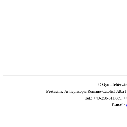
© Gyulafehérvár
Postacím:
Arhiepiscopia Romano-Catolică Alba Iu
Tel.:
+40-258-811.689, +
E-mail: