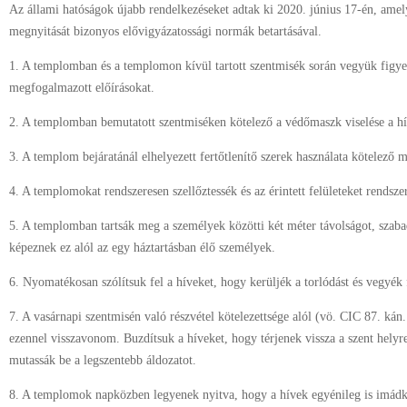
Az állami hatóságok újabb rendelkezéseket adtak ki 2020. június 17-én, ame
megnyitását bizonyos elővigyázatossági normák betartásával.
1. A templomban és a templomon kívül tartott szentmisék során vegyük figye
megfogalmazott előírásokat.
2. A templomban bemutatott szentmiséken kötelező a védőmaszk viselése a h
3. A templom bejáratánál elhelyezett fertőtlenítő szerek használata kötelező
4. A templomokat rendszeresen szellőztessék és az érintett felületeket rendszer
5. A templomban tartsák meg a személyek közötti két méter távolságot, szabad
képeznek ez alól az egy háztartásban élő személyek.
6. Nyomatékosan szólítsuk fel a híveket, hogy kerüljék a torlódást és vegyék 
7. A vasárnapi szentmisén való részvétel kötelezettsége alól (vö. CIC 87. kán.
ezennel visszavonom. Buzdítsuk a híveket, hogy térjenek vissza a szent hely
mutassák be a legszentebb áldozatot.
8. A templomok napközben legyenek nyitva, hogy a hívek egyénileg is imád