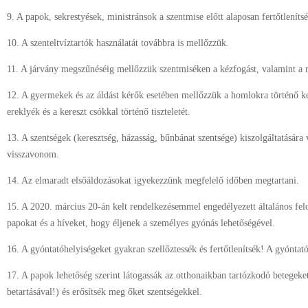
9. A papok, sekrestyések, ministránsok a szentmise előtt alaposan fertőtleníts
10. A szenteltvíztartók használatát továbbra is mellőzzük.
11. A járvány megszűnéséig mellőzzük szentmiséken a kézfogást, valamint a ny
12. A gyermekek és az áldást kérők esetében mellőzzük a homlokra történő ke
ereklyék és a kereszt csókkal történő tiszteletét.
13. A szentségek (keresztség, házasság, bűnbánat szentsége) kiszolgáltatására
visszavonom.
14. Az elmaradt elsőáldozásokat igyekezzünk megfelelő időben megtartani.
15. A 2020. március 20-án kelt rendelkezésemmel engedélyezett általános fel
papokat és a híveket, hogy éljenek a személyes gyónás lehetőségével.
16. A gyóntatóhelyiségeket gyakran szellőztessék és fertőtlenítsék! A gyóntató
17. A papok lehetőség szerint látogassák az otthonaikban tartózkodó betegeke
betartásával!) és erősítsék meg őket szentségekkel.