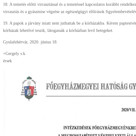
18. A temetés előtti virrasztással és a temetéssel kapcsolatos korábbi rendelk
virrasztás és a gyászmise végzése az egészségügyi előírások figyelembevételév
19. A papok a járvány miatt nem juthattak be a kórházakba. Kérem paptestv
kórházak lehetővé teszik, látogassák a kórházban levő betegeket.
Gyulafehérvár, 2020. június 18.
+Gergely s.k.
érsek