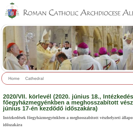
Jump to navigation
Home
Cathedral
2020/VII. körlevél (2020. június 18., Intézkedé
főegyházmegyénkben a meghosszabított vészhe
június 17-én kezdődő időszakára)
Intézkedések főegyházmegyénkben a meghosszabított vészhelyzeti állapo
időszakára