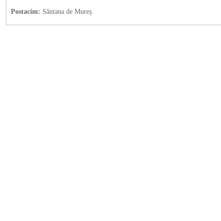
Postacím:
Sântana de Mureș