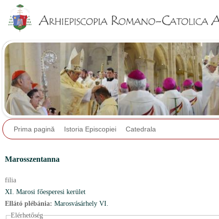
Jump to navigation
Prima pagină
Istoria Episcopiei
Catedrala
Marosszentanna
filia
XI. Marosi főesperesi kerület
Ellátó plébánia:
Marosvásárhely VI.
Elérhetőség