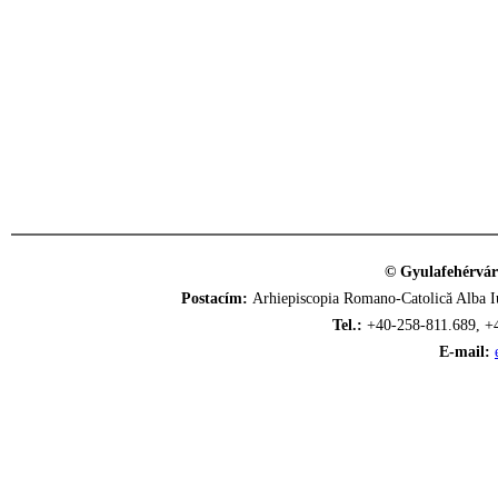
© Gyulafehérvár
Postacím:
Arhiepiscopia Romano-Catolică Alba Iu
Tel.:
+40-258-811.689, +
E-mail: