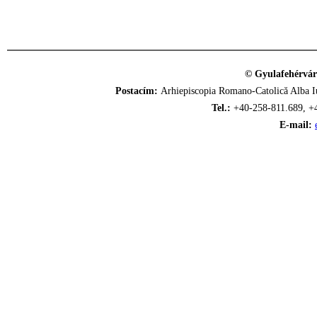
© Gyulafehérvár
Postacím:
Arhiepiscopia Romano-Catolică Alba Iu
Tel.:
+40-258-811.689, +
E-mail: