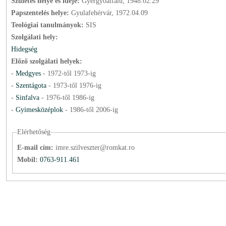
Születés helye és ideje:
Gyergyóalfalu, 1948.02.29
Papszentelés helye:
Gyulafehérvár, 1972.04.09
Teológiai tanulmányok:
SIS
Szolgálati hely:
Hidegség
Előző szolgálati helyek:
-
Medgyes
-
1972
-től
1973
-ig
-
Szentágota
-
1973
-től
1976
-ig
-
Sinfalva
-
1976
-től
1986
-ig
-
Gyimesközéplok
-
1986
-től
2006
-ig
Elérhetőség
E-mail cím:
imre.szilveszter@romkat.ro
Mobil:
0763-911.461