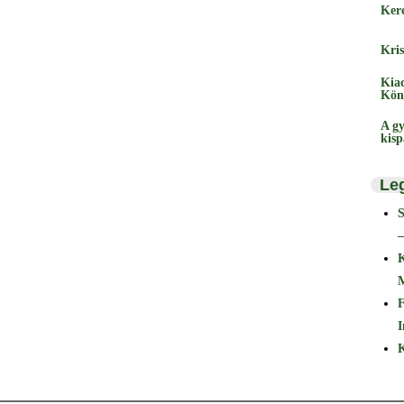
Ker
Kris
Kia
Kön
A gy
kis
Le
–
F
I
K