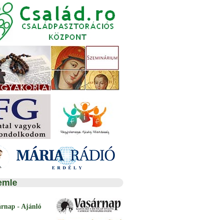
emle
árnap - Ajánló