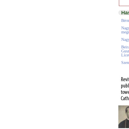
Ha
Bérm
Nagy
megú
Nagy
Beir
Gusz
Líc
Szen