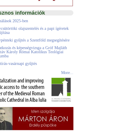
sznos információk
álások 2025-ben
csütörtöki olajszentelés és a papi ígéretek
jítása
pénteki gyűjtés a Szentföld megsegítésére
atkozás és képességvizsga a Gróf Majláth
táv Károly Római Katolikus Teológiai
eumba
tírás-vasárnapi gyűjtés
More...