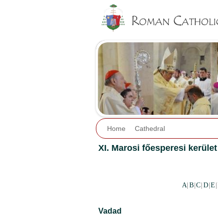
Home
Cathedral
XI. Marosi főesperesi kerület
A
|
B
|
C
|
D
|
E
|
Vadad