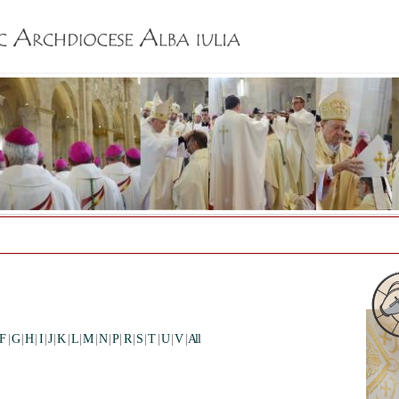
Jump to navigation
F
|
G
|
H
|
I
|
J
|
K
|
L
|
M
|
N
|
P
|
R
|
S
|
T
|
U
|
V
|
All