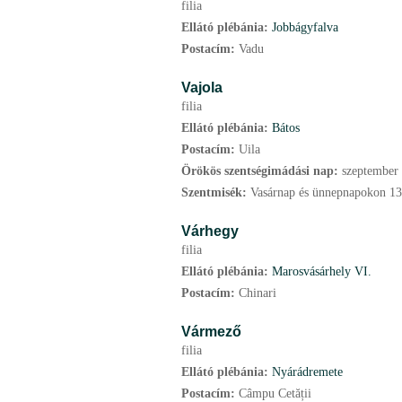
filia
Ellátó plébánia:
Jobbágyfalva
Postacím:
Vadu
Vajola
filia
Ellátó plébánia:
Bátos
Postacím:
Uila
Örökös szentségimádási nap:
szeptember
Szentmisék:
Vasárnap és ünnepnapokon 13
Várhegy
filia
Ellátó plébánia:
Marosvásárhely VI.
Postacím:
Chinari
Vármező
filia
Ellátó plébánia:
Nyárádremete
Postacím:
Câmpu Cetății