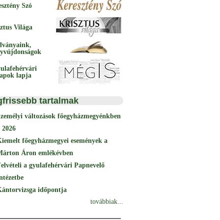
esztény Szó
ztus Világa
dványaink,
yvújdonságok
ulafehérvári
papok lapja
gfrissebb tartalmak
Személyi változások főegyházmegyénkben
 2026
Kiemelt főegyházmegyei események a
Márton Áron emlékévben
elvételi a gyulafehérvári Papnevelő
ntézetbe
ántorvizsga időpontja
továbbiak...