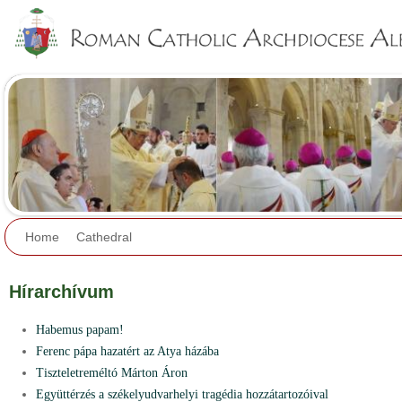
Jump to navigation
Home
Cathedral
Hírarchívum
Habemus papam!
Ferenc pápa hazatért az Atya házába
Tiszteletreméltó Márton Áron
Együttérzés a székelyudvarhelyi tragédia hozzátartozóival