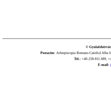
© Gyulafehérvár
Postacím:
Arhiepiscopia Romano-Catolică Alba Iu
Tel.:
+40-258-811.689, +
E-mail: