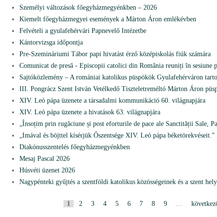
Személyi változások főegyházmegyénkben – 2026
Kiemelt főegyházmegyei események a Márton Áron emlékévben
Felvételi a gyulafehérvári Papnevelő Intézetbe
Kántorvizsga időpontja
Pre-Szemináriumi Tábor papi hivatást érző középiskolás fiúk számára
Comunicat de presă - Episcopii catolici din România reuniți în sesiune p
Sajtóközlemény – A romániai katolikus püspökök Gyulafehérváron tartot
III. Pongrácz Szent István Vetélkedő Tiszteletreméltó Márton Áron püs
XIV. Leó pápa üzenete a társadalmi kommunikáció 60. világnapjára
XIV. Leó pápa üzenete a hivatások 63. világnapjára
„Însoțim prin rugăciune și post eforturile de pace ale Sanctității Sale, 
„Imával és böjttel kísérjük Őszentsége XIV. Leó pápa béketörekvéseit.”
Diakónusszentelés főegyházmegyénkben
Mesaj Pascal 2026
Húsvéti üzenet 2026
Nagypénteki gyűjtés a szentföldi katolikus közösségeinek és a szent hel
1
2
3
4
5
6
7
8
9
…
következ
P