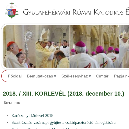
Jump to navigation
Főoldal
Bemutatkozás
Székesegyház
Címtár
Papjain
2018. / XIII. KÖRLEVÉL (2018. december 10.)
Tartalom:
Karácsonyi körlevél 2018
Szent Család vasárnapi gyűjtés a családpasztoráció támogatására