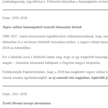
(szabadegyezség, jegyzőkönyv). Felmentés hiányában a házasságkötés érvényt
Szám: 1910–2018.
Vegyes vallású házasságokról összesítő kimutatást kérünk
1880–2017. számú leiratommal engedélyeztem lelkipásztorainknak, hogy me
elkészítése és a törvényes feltételek biztosítása mellett, a vegyes vallású háza
2018-as esztendőben.
Ezt a fakultást azzal a feltétellel adtam meg, hogy az így megkötött házassá
alapján – összesített kimutatást küldjenek a főegyház-megyei központba.
Emlékeztetjük Paptestvéreinket, hogy a 2018-ban megkötött vegyes vallású há
várunk minden egyházközségből,
az új esztendő első napjaiban, legkésőbb 
Szám: 1911–2018.
Érseki Hivatal ünnepi zárvatartása