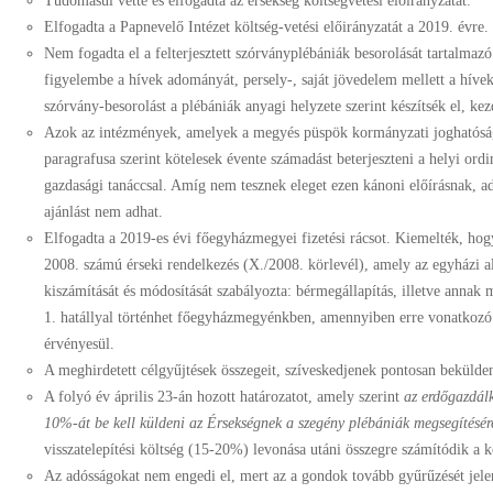
Tudomásul vette és elfogadta az érsekség költségvetési előirányzatát.
Elfogadta a Papnevelő Intézet költség-vetési előirányzatát a 2019. évre.
Nem fogadta el a felterjesztett szórványplébániák besorolását tartalmazó
figyelembe a hívek adományát, persely-, saját jövedelem mellett a hívek 
szórvány-besorolást a plébániák anyagi helyzete szerint készítsék el, ke
Azok az intézmények, amelyek a megyés püspök kormányzati joghatósága
paragrafusa szerint kötelesek évente számadást beterjeszteni a helyi ordin
gazdasági tanáccsal. Amíg nem tesznek eleget ezen kánoni előírásnak, 
ajánlást nem adhat.
Elfogadta a 2019-es évi főegyházmegyei fizetési rácsot. Kiemelték, hog
2008. számú érseki rendelkezés (X./2008. körlevél), amely az egyházi a
kiszámítását és módosítását szabályozta: bérmegállapítás, illetve annak 
1. hatállyal történhet főegyházmegyénkben, amennyiben erre vonatkozó
érvényesül.
A meghirdetett célgyűjtések összegeit, szíveskedjenek pontosan bekülden
A folyó év április 23-án hozott határozatot, amely szerint
az erdőgazdál
10%-át be kell küldeni az Érsekségnek a szegény plébániák megsegítésér
visszatelepítési költség (15-20%) levonása utáni összegre számítódik 
Az adósságokat nem engedi el, mert az a gondok tovább gyűrűzését jelen