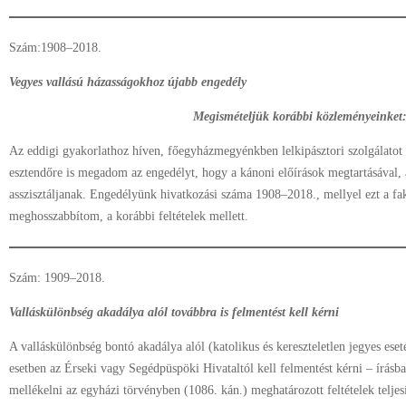
Szám:1908–2018.
Vegyes vallású házasságokhoz újabb engedély
Megismételjük korábbi közleményeinket
Az eddigi gyakorlathoz híven, főegyházmegyénkben lelkipásztori szolgálatot
esztendőre is megadom az engedélyt, hogy a kánoni előírások megtartásával, 
asszisztáljanak. Engedélyünk hivatkozási száma 1908–2018., mellyel ezt a fak
meghosszabbítom, a korábbi feltételek mellett.
Szám: 1909–2018.
Valláskülönbség akadálya alól továbbra is felmentést kell kérni
A valláskülönbség bontó akadálya alól (katolikus és kereszteletlen jegyes ese
esetben az Érseki vagy Segédpüspöki Hivataltól kell felmentést kérni – írásb
mellékelni az egyházi törvényben (1086. kán.) meghatározott feltételek telje