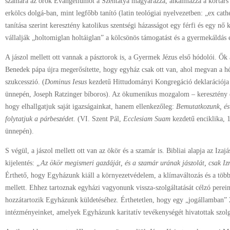
számára az örök Evangéliumot a Szentatya magyarázza, alkalmazza a kortárs
erkölcs dolgá-ban, mint legfőbb tanító (latin teológiai nyelvezetben: „ex cat
tanítása szerint keresztény katolikus szentségi házasságot egy férfi és egy n
vállalják „holtomiglan holtáiglan” a kölcsönös támogatást és a gyermekáldás 
A jászol mellett ott vannak a pásztorok is, a Gyermek Jézus első hódolói. Ők
Benedek pápa újra megerősítette, hogy egyház csak ott van, ahol megvan a hét
szukcesszió. (
Dominus Iesus
kezdetű Hittudományi Kongregáció deklarációja 
ünnepén, Joseph Ratzinger bíboros). Az ökumenikus mozgalom – keresztény e
hogy elhallgatjuk saját igazságainkat, hanem ellenkezőleg:
Bemutatkozunk, és
folytatjuk a párbeszédet.
(VI. Szent Pál,
Ecclesiam Suam
kezdetű enciklika, 1
ünnepén).
S végül, a jászol mellett ott van az ökör és a szamár is. Bibliai alapja az Izaj
kijelentés:
„Az ökör megismeri gazdáját, és a szamár urának jászolát, csak Iz
Érthető, hogy Egyházunk kiáll a környezetvédelem, a klímaváltozás és a több
mellett. Ehhez tartoznak egyházi vagyonunk vissza-szolgáltatását célzó perei
hozzátartozik Egyházunk küldetéséhez. Érthetetlen, hogy egy „jogállamban” 
intézményeinket, amelyek Egyházunk karitatív tevékenységét hivatottak szolg