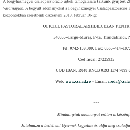
A főegyházmegyei családpasztoráció újbóli támogatására
tartunk gyűjtést
2
Vasárnapján
. A begyűlt adományokat a Főegyházmegyei Családpasztorációs 
központokban szeretnénk összesíteni 2019. február 10-ig:
OFICIUL PASTORAL ARHIDIECEZAN PENTR
540053–Târgu-Mureş, P-ţa, Trandafirilor, N
Tel: 0742-139.380, Fax: 0365–414–187
Cod fiscal: 27225935
COD IBAN: R048 RNCB 0193 1174 7099 
Web:
www.csalad.ro
– Email:
iroda@csala
***
Mindannyiuk adományát ezúton is köszönj
Jutalmazza a betlehemi Gyermek kegyelme és áldja meg családjai