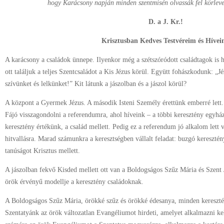
hogy Karácsony napján minden szentmisén olvassák fel körleve
D. a J. Kr.!
Krisztusban Kedves Testvéreim és Hívei
A karácsony a családok ünnepe. Ilyenkor még a szétszóródott családtagok is 
ott találjuk a teljes Szentcsaládot a Kis Jézus körül. Együtt fohászkodunk: „J
szívünket és lelkünket!” Kit látunk a jászolban és a jászol körül?
A központ a Gyermek Jézus. A második Isteni Személy érettünk emberré lett. 
Fájó visszagondolni a referendumra, ahol híveink – a többi keresztény egyház
keresztény értékünk, a család mellett. Pedig ez a referendum jó alkalom lett
hitvallásra. Marad számunkra a keresztségben vállalt feladat: buzgó kereszt
tanúságot Krisztus mellett.
A jászolban fekvő Kisded mellett ott van a Boldogságos Szűz Mária és Szent 
örök érvényű modellje a keresztény családoknak.
A Boldogságos Szűz Mária, örökké szűz és örökké édesanya, minden kereszt
Szentatyánk az örök változatlan Evangéliumot hirdeti, amelyet alkalmazni kel