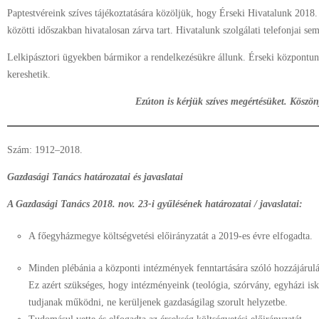
Paptestvéreink szíves tájékoztatására közöljük, hogy Érseki Hivatalunk 2018.
közötti időszakban hivatalosan zárva tart. Hivatalunk szolgálati telefonjai se
Lelkipásztori ügyekben bármikor a rendelkezésükre állunk. Érseki központunk
kereshetik.
Ezúton is kérjük szíves megértésüket. Köszö
Szám: 1912–2018.
Gazdasági Tanács határozatai és javaslatai
A Gazdasági Tanács 2018. nov. 23-i gyűlé
sének határozatai / javaslatai:
A főegyházmegye költségvetési előirányzatát a 2019-es évre elfogadta.
Minden plébánia a központi intézmények fenntartására szóló hozzájárulá
Ez azért szükséges, hogy intézményeink (teológia, szórvány, egyházi is
tudjanak működni, ne kerüljenek gazdaságilag szorult helyzetbe.