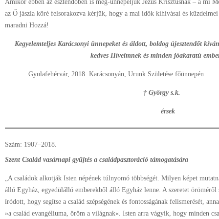
Amikor ebben az esztendőben is meg-ünnepeljük Jézus Krisztusnak – a mi Meg
az Ő jászla köré felsorakozva kérjük, hogy a mai idők kihívásai és küzdelmei
maradni Hozzá!
Kegyelemteljes Karácsonyi ünnepeket és áldott, boldog újesztendőt kívá
kedves Híveimnek és minden jóakaratú embe
Gyulafehérvár, 2018. Karácsonyán, Urunk Születése főünnepén
† György s.k.
érsek
Szám: 1907–2018.
Szent Család
vasárnapi gyűjtés a családpasztoráció támogatására
„A családok alkotják Isten népének túlnyomó többségét. Milyen képet mutat
álló Egyház, egyedülálló emberekből álló Egyház lenne. A szeretet öröméről
íródott, hogy segítse a család szépségének és fontosságának felismerését, anna
»a család evangéliuma, öröm a világnak«. Isten arra vágyik, hogy minden csa