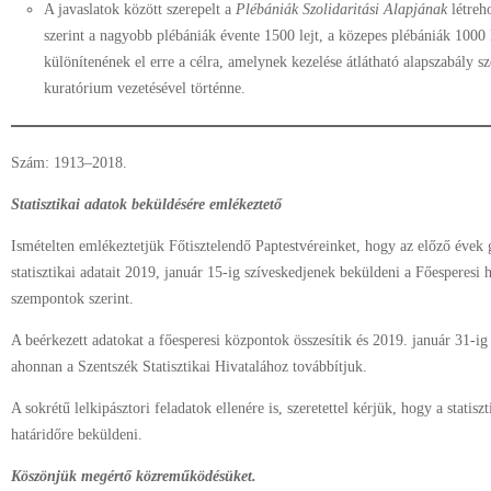
A javaslatok között szerepelt a
Plébániák Szolidaritási Alapjának
létreh
szerint a nagyobb plébániák évente 1500 lejt, a közepes plébániák 1000 le
különítenének el erre a célra, amelynek kezelése átlátható alapszabály sze
kuratórium vezetésével történne.
Szám: 1913–2018.
Statisztikai adatok beküldésére emlékeztető
Ismételten emlékeztetjük Főtisztelendő Paptestvéreinket, hogy az előző évek 
statisztikai adatait 2019, január 15-ig szíveskedjenek beküldeni a Főesperesi 
szempontok szerint.
A beérkezett adatokat a főesperesi központok összesítik és 2019. január 31-ig 
ahonnan a Szentszék Statisztikai Hivatalához továbbítjuk.
A sokrétű lelkipásztori feladatok ellenére is, szeretettel kérjük, hogy a statis
határidőre beküldeni.
Köszönjük megértő közreműködésüket.