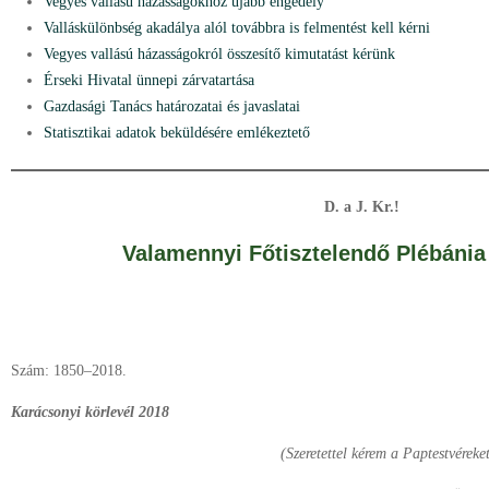
Vegyes vallású házasságokhoz újabb engedély
Valláskülönbség akadálya alól továbbra is felmentést kell kérni
Vegyes vallású házasságokról összesítő kimutatást kérünk
Érseki Hivatal ünnepi zárvatartása
Gazdasági Tanács határozatai és javaslatai
Statisztikai adatok beküldésére emlékeztető
D. a J. Kr.!
Valamennyi Főtisztelendő Plébánia
Szám: 1850–2018.
Karácsonyi körlevél 2018
(Szeretettel kérem a Paptestvéreket