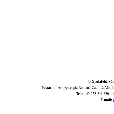
© Gyulafehérvár
Postacím:
Arhiepiscopia Romano-Catolică Alba Iu
Tel.:
+40-258-811.689, +
E-mail: