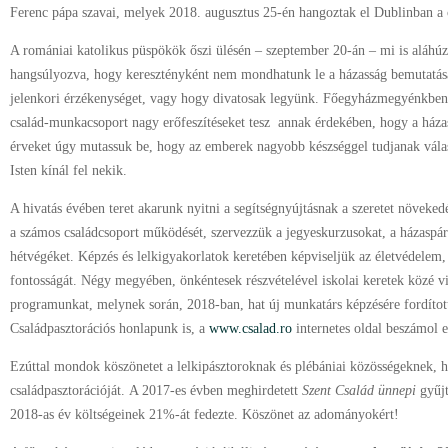
Ferenc pápa szavai, melyek 2018. augusztus 25-én hangoztak el Dublinban a c
A romániai katolikus püspökök őszi ülésén – szeptember 20-án – mi is aláhúz
hangsúlyozva, hogy keresztényként nem mondhatunk le a házasság bemutatásár
jelenkori érzékenységet, vagy hogy divatosak legyünk. Főegyházmegyénkben 
család-munkacsoport nagy erőfeszítéseket tesz annak érdekében, hogy a házass
érveket úgy mutassuk be, hogy az emberek nagyobb készséggel tudjanak válas
Isten kínál fel nekik.
A hivatás évében teret akarunk nyitni a segítségnyújtásnak a szeretet növeked
a számos családcsoport működését, szervezzük a jegyeskurzusokat, a házaspár
hétvégéket. Képzés és lelkigyakorlatok keretében képviseljük az életvédelem,
fontosságát. Négy megyében, önkéntesek részvételével iskolai keretek közé v
programunkat, melynek során, 2018-ban, hat új munkatárs képzésére fordíto
Családpasztorációs honlapunk is, a
www.csalad.ro
internetes oldal beszámol e
Ezúttal mondok köszönetet a lelkipásztoroknak és plébániai közösségeknek
családpasztorációját. A 2017-es évben meghirdetett
Szent Család ünnepi
gyűj
2018-as év költségeinek 21%-át fedezte. Köszönet az adományokért!