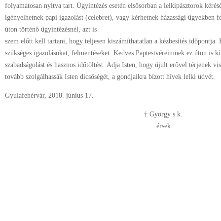
folyamatosan nyitva tart. Ügyintézés esetén elsősorban a lelkipásztorok kérés
igényelhetnek papi igazolást (celebret), vagy kérhetnek házassági ügyekben f
úton történő ügyintézésnél, azt is
szem előtt kell tartani, hogy teljesen kiszámíthatatlan a kézbesítés időpontja.
szükséges igazolásokat, felmentéseket. Kedves Paptestvéreimnek ez úton is kívá
szabadságolást és hasznos időtöltést. Adja Isten, hogy újult erővel térjenek vi
tovább szolgálhassák Isten dicsőségét, a gondjaikra bízott hívek lelki üdvét.
Gyulafehérvár, 2018. június 17.
† György s.k.
érsek