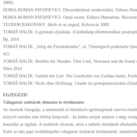
2006).
HORIA-ROMAN PATAPIEVICI: Discernământul modernizării, Editura Human
HORIA-ROMAN PATAPIEVICI: Omul recent, Editura Humanitas, București
TEODOR BAKONSKY: Jákob és az angyal, Kolozsvár 2000.
TOMÁŠ HALÍK: A gyóntató éjszakája. A kishitűség ellentmondásai posztopti
Bp. 2010.
TOMÁŠ HALÍK: „Selig die Fernstehenden”, in: Theologisch-praktische Quart
415.
TOMÁŠ HALÍK: Berühre die Wunden. Über Leid, Vertrauen und die Kunst d
Wien 2014.
TOMÁŠ HALÍK: Geduld mit Gott. Die Geschichte von Zachäus heute, Frei
TOMÁŠ HALÍK: Nicht ohne Hoffnung. Glaube im postoptimistischen Zeitalt
EGZEGÉZIS
Válogatott zsoltárok elemzése és értelmezése
Az imaórák liturgiája, a szentmisék és bármilyen igeliturgiának szerves részét
könyvét minden más bibliai könyvnél – ha külön tartjuk számon a négy evan
használja az egyház. A zsoltárok olyanok, mint a székely étrendnek elhalasztha
Ezért az idei papi továbbképzőre válogatott zsoltárok értelmezését, hatástörté