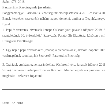
Szám: 976–2018.
Pasztorális Bizottságunk javaslatai
Főegyházmegyei Pasztorális Bizottságunk előterjesztésére a 2019-es évet a H
Ennek keretében szeretnénk néhány napot kiemelni, amikor a főegyházmegye e
figyel:
1. Papi és szerzetesi hivatások ünnepe Csíksomlyón; javasolt időpont: 2019.
szentelésének 80. évfordulója) Szervezés: Pasztorális Bizottság, közösen a csí
Liturgikus Bizottsággal.
2. Egy nap a papi hivatásokért (imanap a plébániákon); javasolt időpont: 201
vasárnapjának szombatján) Szervező: Pasztorális Bizottság.
3. Családok egyházmegyei zarándoklata (Csíksomlyóra, javasolt időpont 2019
Szíve) Szervező: Családpasztorációs Központ. Minden egyéb – a pasztorális év
meglátást – szívesen fogadunk.
Szám: 22–2018.