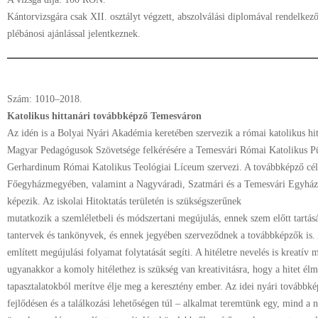
Kántorvizsgára csak XII. osztályt végzett, abszolválási diplomával rendelkez
plébánosi ajánlással jelentkeznek.
Szám: 1010–2018.
Katolikus hittanári továbbképző Temesváron
Az idén is a Bolyai Nyári Akadémia keretében szervezik a római katolikus hi
Magyar Pedagógusok Szövetsége felkérésére a Temesvári Római Katolikus Pü
Gerhardinum Római Katolikus Teológiai Líceum szervezi. A továbbképző célc
Főegyházmegyében, valamint a Nagyváradi, Szatmári és a Temesvári Egyház
képezik. Az iskolai Hitoktatás területén is szükségszerűnek
mutatkozik a szemléletbeli és módszertani megújulás, ennek szem előtt tartás
tantervek és tankönyvek, és ennek jegyében szerveződnek a továbbképzők is.
említett megújulási folyamat folytatását segíti. A hitéletre nevelés is kreatív
ugyanakkor a komoly hitélethez is szükség van kreativitásra, hogy a hitet él
tapasztalatokból merítve élje meg a keresztény ember. Az idei nyári továbbk
fejlődésen és a találkozási lehetőségen túl – alkalmat teremtünk egy, mind a