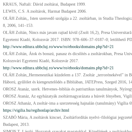
KRAUS, Naftali: Dávid zsoltárai, Budapest 1999.
LEWIS, C.S. A zsoltárok, Harmat Budapest 2006.
OLÁH Zoltán,, Isten szenvedő szolgája a 22. zsoltárban, in Studia Theologic
8, 2006, 141–153.
OLÁH Zoltán, Nincs más javam rajtad kívül (Zsolt 16,2), Presa Universitară
Egyetemi Kiadó, Kolozsvár 2017. ISBN: 978–606–37–0187–0; letölthető P
http://www.editura.ubbcluj.ro/www/ro/ebooks/domains.php?id=21
OLÁH Zoltán, Átok és bosszú, panasz és dicsőítés a zsoltárokban, Presa Univ
Kolozsvári Egyetemi Kiadó, Kolozsvár 2017.
http://www.editura.ubbcluj.ro/www/ro/ebooks/domains.php?id=21
OLÁH Zoltán,,Hermeneutikai küzdelem a 137. Zsoltár „terrorénekével” in B
Háború, gyűlölet és kiengesztelődés a Bibliában, JATEPress, Szeged 2016, 1
OROSZ Atanáz, szerk. Hetvenes–bibliás és patrisztikus tanulmányok, Nyíreg
OROSZ Atanáz, Az egyházatyák zsoltármagyarázata a húsvét fényében, Vigíl
OROSZ Athanáz, A zsoltár-ima a szerzetesség hajnalán (tanulmány) Vigília 6
https://vigilia.hu/regihonlap/archiv.html
SZABÓ Mária, A zsoltárok kincsei, Zsoltárfordítás nyelvi–filológiai jegyzet
Budapest, 2013.
SIMON T. László, Hozzatok szavakat magatokkal, Közelítések a zsoltárokho