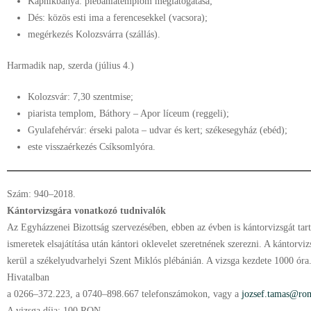
Kapnikbánya: plébániatemplom meglátogatása;
Dés: közös esti ima a ferencesekkel (vacsora);
megérkezés Kolozsvárra (szállás).
Harmadik nap, szerda (július 4.)
Kolozsvár: 7,30 szentmise;
piarista templom, Báthory – Apor líceum (reggeli);
Gyulafehérvár: érseki palota – udvar és kert; székesegyház (ebéd);
este visszaérkezés Csíksomlyóra.
Szám: 940–2018.
Kántorvizsgára vonatkozó tudnivalók
Az Egyházzenei Bizottság szervezésében, ebben az évben is kántorvizsgát tart
ismeretek elsajátítása után kántori oklevelet szeretnének szerezni. A kántorvi
kerül a székelyudvarhelyi Szent Miklós plébánián. A vizsga kezdete 1000 óra.
Hivatalban
a 0266–372.223, a 0740–898.667 telefonszámokon, vagy a
jozsef.tamas@ro
A vizsga díja: 100 RON.