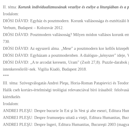
***
II. téma:
Korunk individualizmusának veszélye és esélye a liturgiában és a 
Irodalom:
DIÓSI DÁVID: Egyház és posztmodern. Korunk vallásossága és esztétizáló ha
Verbum, Budapest – Kolozsvár 2012.
DIÓSI DÁVID: Posztmodern vallásosság? Milyen módon vallásos korunk embe
730.
DIÓSI DÁVID: Az egyszerű alma. „Mese” a posztmodern kor kellős közepéből
DIÓSI DÁVID: Egyházam a posztmodernben. A dialógus-„kényszer” ideje, Vi
DIÓSI DÁVID: „A te arcodat keresem, Uram” (Zsolt 27,8). Puzzle-darabok
intenkeresőiről/-nek. Vigilia Kiadó, Budapest 2018.
***
III. téma: Szövegválogatás Andrei Pleşu, Horia-Roman Patapievici és Teod
Halík cseh kortárs-értelmiségi teológiai relevanciával bíró írásaiból: felolvas
kiértékelés
Irodalom:
ANDREI PLEŞU: Despre bucurie în Est şi în Vest şi alte eseuri, Editura Hum
ANDREI PLEŞU: Despre frumuseţea uitată a vieţii, Editura Humanitas, Bucu
ANDREI PLEŞU: Despre îngeri, Editura Humanitas, Bucureşti 2003 (magyar