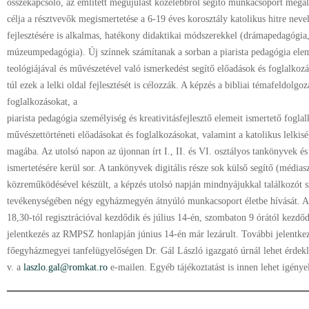
összekapcsoló, az említett megújulást közelebbről segítő munkacsoport megal
célja a résztvevők megismertetése a 6-19 éves korosztály katolikus hitre nevel
fejlesztésére is alkalmas, hatékony didaktikai módszerekkel (drámapedagógia
múzeumpedagógia). Új színnek számítanak a sorban a piarista pedagógia elem
teológiájával és művészetével való ismerkedést segítő előadások és foglalkoz
túl ezek a lelki oldal fejlesztését is célozzák. A képzés a bibliai témafeldolgozá
foglalkozásokat, a
piarista pedagógia személyiség és kreativitásfejlesztő elemeit ismertető fogla
művészettörténeti előadásokat és foglalkozásokat, valamint a katolikus lelkisé
magába. Az utolsó napon az újonnan írt I., II. és VI. osztályos tankönyvek és
ismertetésére kerül sor. A tankönyvek digitális része sok külső segítő (médi
közreműködésével készült, a képzés utolsó napján mindnyájukkal találkozót s
tevékenységében négy egyházmegyén átnyúló munkacsoport életbe hívását. A 
18,30-tól regisztrációval kezdődik és július 14-én, szombaton 9 órától kezdő
jelentkezés az RMPSZ honlapján június 14-én már lezárult. További jelentkez
főegyházmegyei tanfelügyelőségen Dr. Gál László igazgató úrnál lehet érdek
v. a
laszlo.gal@romkat.ro
e-mailen. Egyéb tájékoztatást is innen lehet igénye