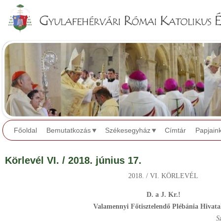
Jump to navigation
Főoldal
Bemutatkozás
Székesegyház
Címtár
Papjain
Körlevél VI. / 2018. június 17.
2018. / VI. KÖRLEVÉL
D. a J. Kr.!
Valamennyi Főtisztelendő Plébánia Hivata
S