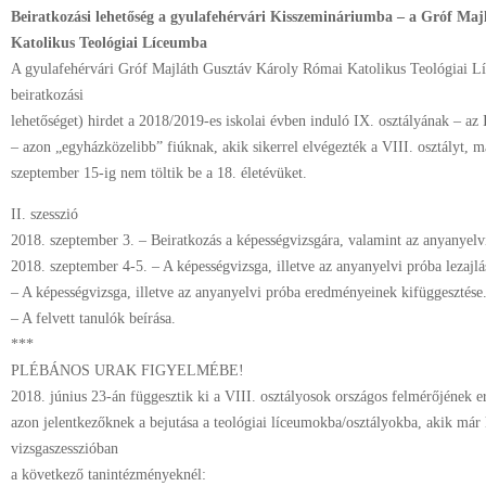
Beiratkozási lehetőség a gyulafehérvári Kisszemináriumba – a Gróf Ma
Katolikus Teológiai Líceumba
A gyulafehérvári Gróf Majláth Gusztáv Károly Római Katolikus Teológiai Líc
beiratkozási
lehetőséget) hirdet a 2018/2019-es iskolai évben induló IX. osztályának – az 
– azon „egyházközelibb” fiúknak, akik sikerrel elvégezték a VIII. osztályt, m
szeptember 15-ig nem töltik be a 18. életévüket.
II. szesszió
2018. szeptember 3. – Beiratkozás a képességvizsgára, valamint az anyanyelv
2018. szeptember 4-5. – A képességvizsga, illetve az anyanyelvi próba lezajlá
– A képességvizsga, illetve az anyanyelvi próba eredményeinek kifüggesztése
– A felvett tanulók beírása.
***
PLÉBÁNOS URAK FIGYELMÉBE!
2018. június 23-án függesztik ki a VIII. osztályosok országos felmérőjének 
azon jelentkezőknek a bejutása a teológiai líceumokba/osztályokba, akik már k
vizsgaszesszióban
a következő tanintézményeknél: