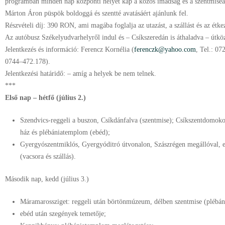
programban minden nap központi helyet kap a közös imádság és a szentmiseál
Márton Áron püspök boldoggá és szentté avatásáért ajánlunk fel.
Részvételi díj: 390 RON, ami magába foglalja az utazást, a szállást és az étke
Az autóbusz Székelyudvarhelyről indul és – Csíkszeredán is áthaladva – útközb
Jelentkezés és információ: Ferencz Kornélia (
ferenczk@yahoo.com
, Tel.: 07
0744–472.178).
Jelentkezési határidő: – amíg a helyek be nem telnek.
***
Első nap – hétfő (július 2.)
Szendvics-reggeli a buszon, Csíkdánfalva (szentmise); Csíkszentdomo
ház és plébániatemplom (ebéd);
Gyergyószentmiklós, Gyergyóditró útvonalon, Szászrégen megállóval, 
(vacsora és szállás).
Második nap, kedd (július 3.)
Máramarossziget: reggeli után börtönmúzeum, délben szentmise (plébá
ebéd után szegények temetője;