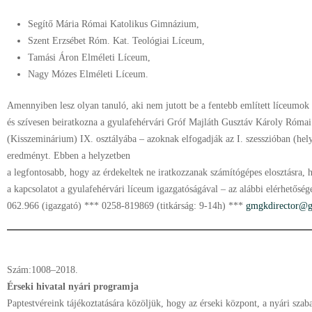
Segítő Mária Római Katolikus Gimnázium,
Szent Erzsébet Róm. Kat. Teológiai Líceum,
Tamási Áron Elméleti Líceum,
Nagy Mózes Elméleti Líceum.
Amennyiben lesz olyan tanuló, aki nem jutott be a fentebb említett líceumok 
és szívesen beiratkozna a gyulafehérvári Gróf Majláth Gusztáv Károly Róma
(Kisszeminárium) IX. osztályába – azoknak elfogadják az I. szesszióban (hely
eredményt. Ebben a helyzetben
a legfontosabb, hogy az érdekeltek ne iratkozzanak számítógépes elosztásra,
a kapcsolatot a gyulafehérvári líceum igazgatóságával – az alábbi elérhetősé
062.966 (igazgató) *** 0258-819869 (titkárság: 9-14h) ***
gmgkdirector@g
Szám:1008–2018.
Érseki hivatal nyári programja
Paptestvéreink tájékoztatására közöljük, hogy az érseki központ, a nyári szaba