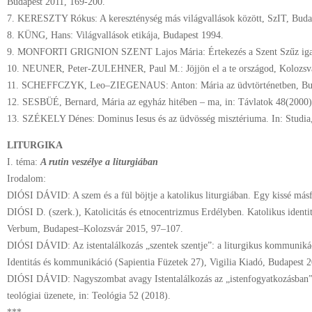
Budapest 2011, 169-200.
7. KERESZTY Rókus: A kereszténység más világvallások között, SzIT, Buda
8. KÜNG, Hans: Világvallások etikája, Budapest 1994.
9. MONFORTI GRIGNION SZENT Lajos Mária: Értekezés a Szent Szűz igazi 
10. NEUNER, Peter-ZULEHNER, Paul M.: Jöjjön el a te országod, Kolozsv
11. SCHEFFCZYK, Leo–ZIEGENAUS: Anton: Mária az üdvtörténetben, Buda
12. SESBÜÉ, Bernard, Mária az egyház hitében – ma, in: Távlatok 48(2000
13. SZÉKELY Dénes: Dominus Iesus és az üdvösség misztériuma. In: Studia
LITURGIKA
I. téma:
A rutin veszélye a liturgiában
Irodalom:
DIÓSI DÁVID: A szem és a fül böjtje a katolikus liturgiában. Egy kissé má
DIÓSI D. (szerk.), Katolicitás és etnocentrizmus Erdélyben. Katolikus identi
Verbum, Budapest–Kolozsvár 2015, 97–107.
DIÓSI DÁVID: Az istentalálkozás „szentek szentje”: a liturgikus kommuniká
Identitás és kommunikáció (Sapientia Füzetek 27), Vigilia Kiadó, Budapest 
DIÓSI DÁVID: Nagyszombat avagy Istentalálkozás az „istenfogyatkozásban”? 
teológiai üzenete, in: Teológia 52 (2018).