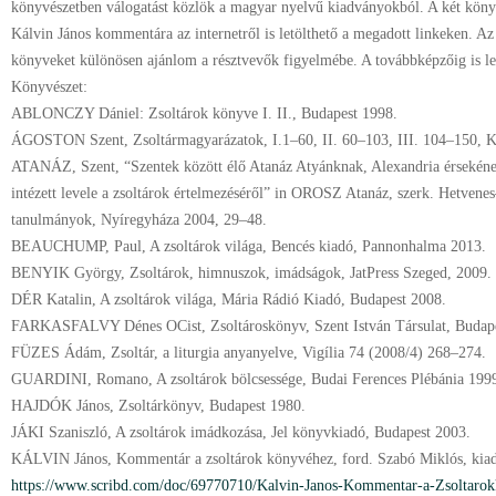
könyvészetben válogatást közlök a magyar nyelvű kiadványokból. A két könyve
Kálvin János kommentára az internetről is letölthető a megadott linkeken. Az
könyveket különösen ajánlom a résztvevők figyelmébe. A továbbképzőig is lel
Könyvészet:
ABLONCZY Dániel: Zsoltárok könyve I. II., Budapest 1998.
ÁGOSTON Szent, Zsoltármagyarázatok, I.1–60, II. 60–103, III. 104–150, K
ATANÁZ, Szent, “Szentek között élő Atanáz Atyánknak, Alexandria érsekén
intézett levele a zsoltárok értelmezéséről” in OROSZ Atanáz, szerk. Hetvenes–
tanulmányok, Nyíregyháza 2004, 29–48.
BEAUCHUMP, Paul, A zsoltárok világa, Bencés kiadó, Pannonhalma 2013.
BENYIK György, Zsoltárok, himnuszok, imádságok, JatPress Szeged, 2009.
DÉR Katalin, A zsoltárok világa, Mária Rádió Kiadó, Budapest 2008.
FARKASFALVY Dénes OCist, Zsoltároskönyv, Szent István Társulat, Budap
FÜZES Ádám, Zsoltár, a liturgia anyanyelve, Vigília 74 (2008/4) 268–274.
GUARDINI, Romano, A zsoltárok bölcsessége, Budai Ferences Plébánia 199
HAJDÓK János, Zsoltárkönyv, Budapest 1980.
JÁKI Szaniszló, A zsoltárok imádkozása, Jel könyvkiadó, Budapest 2003.
KÁLVIN János, Kommentár a zsoltárok könyvéhez, ford. Szabó Miklós, kiadá
https://www.scribd.com/doc/69770710/Kalvin-Janos-Kommentar-a-Zsoltaro