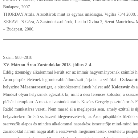
Budapest, 2007.
THORDAY Attila, A zsoltárok mint az egyház imádságai, Vigília 73/4 2008,
XERAVITS Géza, A Zarándokzsoltárok, Lectio Divina 3, Szent Mauríciusz 
– Budapest, 2006.
Szám: 988–2018.
XV. Márton Áron Zarándoklat 2018. július 2–4.
Eddig tizennégy alkalommal került sor az immár hagyományosnak számító h
Áron püspök életének legfontosabb állomásait járja be: a szülőfalu
Csíkszen
helyszíne
Máramarossziget
, a püspökszentelésnek helyet adó
Kolozsvár
és a
Mindezt olyan helyszínek egészítik ki, mint a dési ferences kolostor, a szászr
plébániatemplom. A mostani zarándokutat is Kovács Gergely posztulátor és F
Rádió munkatársa vezeti. Nem marad el a meglepetés sem, amely ezúttal is új 
helyszíneken történő szakszerű idegenvezetések, az Áron püspökhöz fűződő 
szervezők alapos és minden alkalommal naprakész ismertetője mind-mind hoz
zarándoklat három napja alatt a résztvevők megismerhessék szentéletű püspökün