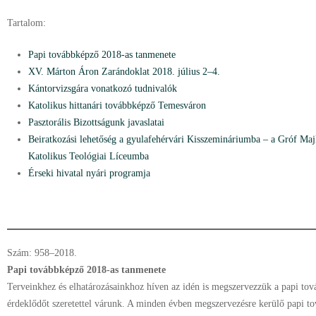
Tartalom:
Papi továbbképző 2018-as tanmenete
XV. Márton Áron Zarándoklat 2018. július 2–4.
Kántorvizsgára vonatkozó tudnivalók
Katolikus hittanári továbbképző Temesváron
Pasztorális Bizottságunk javaslatai
Beiratkozási lehetőség a gyulafehérvári Kisszemináriumba – a Gróf Ma
Katolikus Teológiai Líceumba
Érseki hivatal nyári programja
Szám: 958–2018.
Papi továbbképző 2018-as tanmenete
Terveinkhez és elhatározásainkhoz híven az idén is megszervezzük a papi to
érdeklődőt szeretettel várunk. A minden évben megszervezésre kerülő papi t