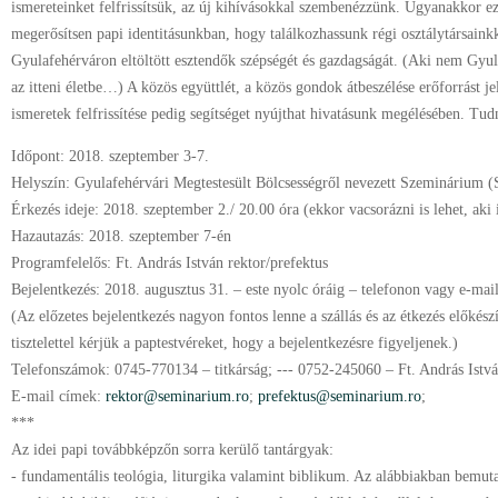
ismereteinket felfrissítsük, az új kihívásokkal szembenézzünk. Ugyanakkor ez 
megerősítsen papi identitásunkban, hogy találkozhassunk régi osztálytársainkk
Gyulafehérváron eltöltött esztendők szépségét és gazdagságát. (Aki nem Gyul
az itteni életbe…) A közös együttlét, a közös gondok átbeszélése erőforrást j
ismeretek felfrissítése pedig segítséget nyújthat hivatásunk megélésében. Tu
Időpont: 2018. szeptember 3-7.
Helyszín: Gyulafehérvári Megtestesült Bölcsességről nevezett Szeminárium (
Érkezés ideje: 2018. szeptember 2./ 20.00 óra (ekkor vacsorázni is lehet, aki 
Hazautazás: 2018. szeptember 7-én
Programfelelős: Ft. András István rektor/prefektus
Bejelentkezés: 2018. augusztus 31. – este nyolc óráig – telefonon vagy e-mai
(Az előzetes bejelentkezés nagyon fontos lenne a szállás és az étkezés előkész
tisztelettel kérjük a paptestvéreket, hogy a bejelentkezésre figyeljenek.)
Telefonszámok: 0745-770134 – titkárság; --- 0752-245060 – Ft. András István
E-mail címek:
rektor@seminarium.ro
;
prefektus@seminarium.ro
;
***
Az idei papi továbbképzőn sorra kerülő tantárgyak:
- fundamentális teológia, liturgika valamint biblikum. Az alábbiakban bemut