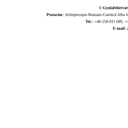
© Gyulafehérvár
Postacím:
Arhiepiscopia Romano-Catolică Alba Iu
Tel.:
+40-258-811.689, +
E-mail: