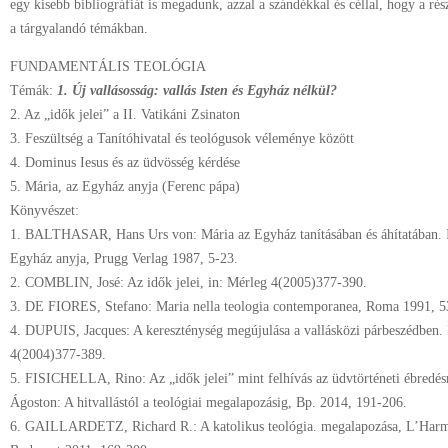
egy kisebb bibliográfiát is megadunk, azzal a szándékkal és céllal, hogy a r
a tárgyalandó témákban.
FUNDAMENTÁLIS TEOLÓGIA
Témák:
1. Új vallásosság: vallás Isten és Egyház nélkül?
2. Az „idők jelei” a II. Vatikáni Zsinaton
3. Feszültség a Tanítóhivatal és teológusok véleménye között
4. Dominus Iesus és az üdvösség kérdése
5. Mária, az Egyház anyja (Ferenc pápa)
Könyvészet:
1. BALTHASAR, Hans Urs von: Mária az Egyház tanításában és áhítatában. In
Egyház anyja, Prugg Verlag 1987, 5-23.
2. COMBLIN, José: Az idők jelei, in: Mérleg 4(2005)377-390.
3. DE FIORES, Stefano: Maria nella teologia contemporanea, Roma 1991, 
4. DUPUIS, Jacques: A kereszténység megújulása a vallásközi párbeszédben. 
4(2004)377-389.
5. FISICHELLA, Rino: Az „idők jelei” mint felhívás az üdvtörténeti ébredésr
Ágoston: A hitvallástól a teológiai megalapozásig, Bp. 2014, 191-206.
6. GAILLARDETZ, Richard R.: A katolikus teológia. megalapozása, L’Harm