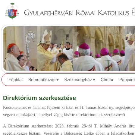
Jump to navigation
Főoldal
Bemutatkozás
Székesegyház
Címtár
Papjain
Direktórium szerkesztése
Köszönetemet és hálámat fejezem ki Exc. és Ft. Tamás József ny. segédpüspök 
végzett munkájáért, amellyel végig kísérte direktóriumunk szerkesztését.
A Direktórium szerkesztését 2023. február 28-tól T. Mihály András litur
segédlelkészre bíztam. Vezérelje a Bölcsesség Lelke ebben a feladatkörbe