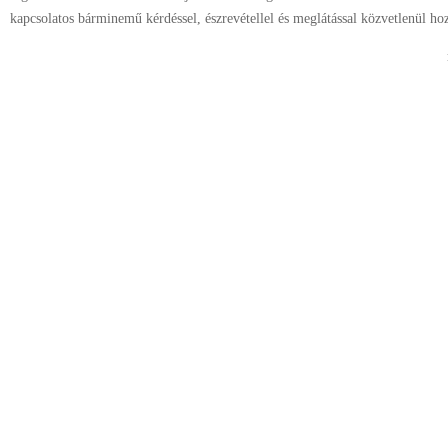
kapcsolatos bárminemű kérdéssel, észrevétellel és meglátással közvetlenül ho