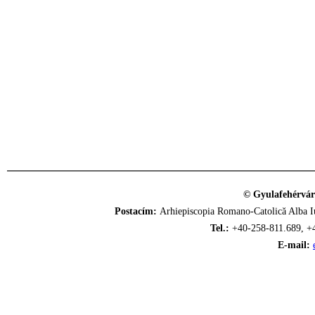
© Gyulafehérvár
Postacím:
Arhiepiscopia Romano-Catolică Alba Iu
Tel.:
+40-258-811.689, +
E-mail: