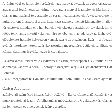
A június végi és július eleji esőzések nagy károkat okoztak az egész országban
áradás által legsúlyosabban érintett Kovászna megyei Bácstelek és Márkosrét 
Caritas munkatársai terepszemléjük során megismerkedtek. A két településen kö
kultúrotthont árasztott el a víz, közel száz személyt kellett kimenekíteni, álla
történeteket mondtak el a helybeliek a víz okozta pusztításról, sokuknak min
időbe telik, amíg sikerül valamennyire rendbe tenni az udavarokat, lakhatóv
előbbiekhez hasonló helyzetben vannak szerte az országban. Ezért – a
Főegyh
gyűjtést kezdeményezett az árvízkárosultak megsegítése, épületek felújítása
Római Katolikus Egyházmegye is csatlakozott.
Az árvízkárosultakkal való együttérzésünk kifejezéseképpen f. év július 29-é
adományaikat erre a célra. A befolyt összegeket kérjük a
Gyulafehérvári Car
Banknál
(BCR) megnyitott
RO 46 RNCB 0003 0015 6949 0006
-os bankszámlájára ut
Caritas Alba Iulia,
adóhivatali szám (cod fiscal): C.F. 4562770 – Banca Comercială Română, vag
munkapontoknál leadni. A felhasználás módozatairól a Gyulafehérvári Carita
kárfelmérések és a helybéliek igénye alapján.