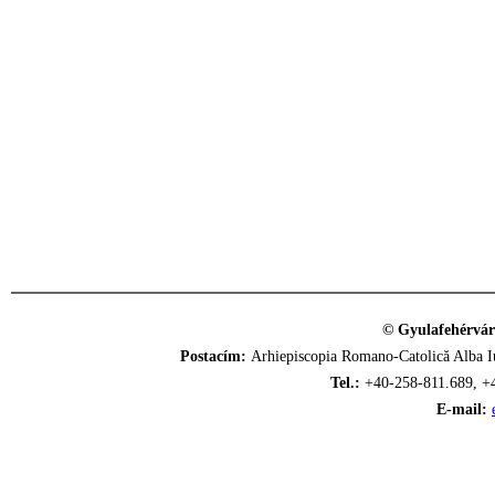
© Gyulafehérvár
Postacím:
Arhiepiscopia Romano-Catolică Alba Iu
Tel.:
+40-258-811.689, +
E-mail: