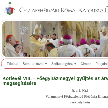
Jump to navigation
Főoldal
Bemutatkozás
Székesegyház
Címtár
Papjain
Körlevél VIII. - Főegyházmegyei gyűjtés az ár
megsegítésére
D. a J. Kr.!
Valamennyi Főtisztelendő Plébánia Hivata
Székhelyükön