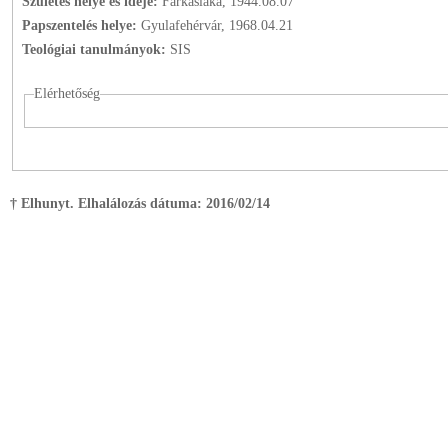
Születés helye és ideje:
Farkaslaka, 1944.08.07
Papszentelés helye:
Gyulafehérvár, 1968.04.21
Teológiai tanulmányok:
SIS
Elérhetőség
† Elhunyt. Elhalálozás dátuma:
2016/02/14