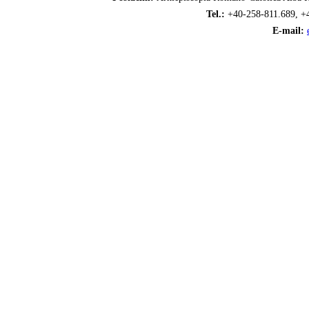
Tel.:
+40-258-811.689, +
E-mail: