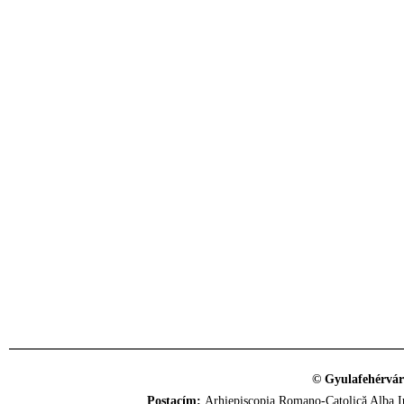
© Gyulafehérvár
Postacím:
Arhiepiscopia Romano-Catolică Alba Iu