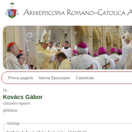
Jump to navigation
Prima pagină
Istoria Episcopiei
Catedrala
Nt.
Kovács Gábor
címzetes esperes
plébános
Adatlap