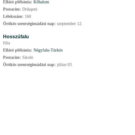
Ellátó plébánia:
Kőhalom
Postacím:
Drăuşeni
Lélekszám:
160
Örökös szentségimádási nap:
szeptember
12.
Hosszúfalu
filia
Ellátó plébánia:
Négyfalu-Türkös
Postacím:
Săcele
Örökös szentségimádási nap:
július
03.