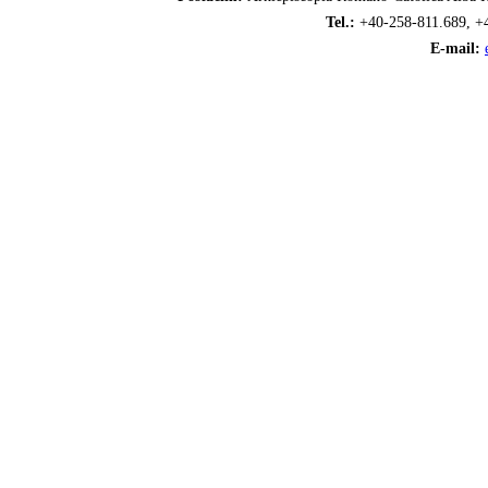
Tel.:
+40-258-811.689, +
E-mail: