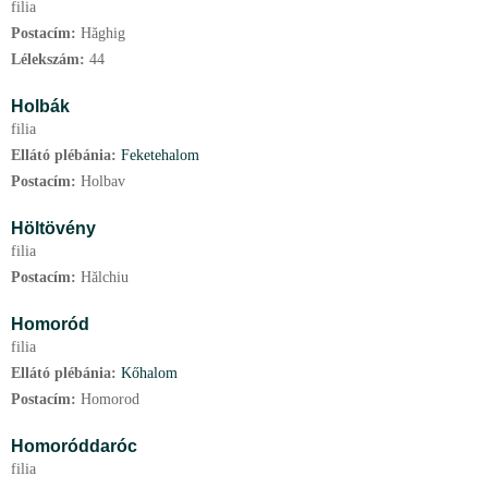
filia
Postacím:
Hăghig
Lélekszám:
44
Holbák
filia
Ellátó plébánia:
Feketehalom
Postacím:
Holbav
Höltövény
filia
Postacím:
Hălchiu
Homoród
filia
Ellátó plébánia:
Kőhalom
Postacím:
Homorod
Homoróddaróc
filia