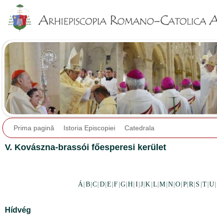
Jump to navigation
Prima pagină
Istoria Episcopiei
Catedrala
V. Kovászna-brassói főesperesi kerület
Á
|
B
|
C
|
D
|
E
|
F
|
G
|
H
|
I
|
J
|
K
|
L
|
M
|
N
|
O
|
P
|
R
|
S
|
T
|
U
|
Hídvég