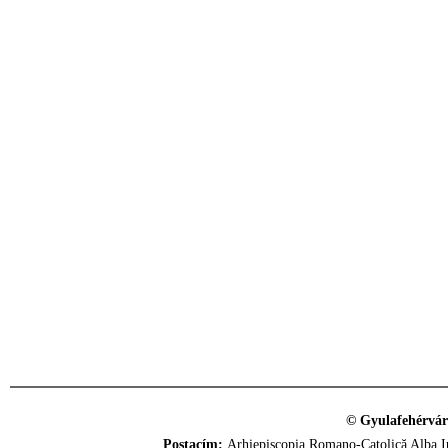
© Gyulafehérvár
Postacím:
Arhiepiscopia Romano-Catolică Alba Iu