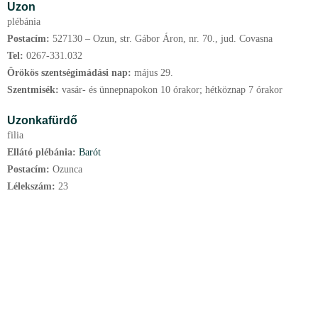
Uzon
plébánia
Postacím:
527130 – Ozun, str. Gábor Áron, nr. 70., jud. Covasna
Tel:
0267-331.032
Örökös szentségimádási nap:
május
29.
Szentmisék:
vasár- és ünnepnapokon 10 órakor; hétköznap 7 órakor
Uzonkafürdő
filia
Ellátó plébánia:
Barót
Postacím:
Ozunca
Lélekszám:
23