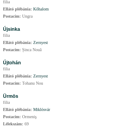
filia
Ellátó plébánia:
Kőhalom
Postacím:
Ungra
Újsinka
filia
Ellátó plébánia:
Zernyest
Postacím:
Șinca Nouă
Újtohán
filia
Ellátó plébánia:
Zernyest
Postacím:
Tohanu Nou
Ürmös
filia
Ellátó plébánia:
Miklósvár
Postacím:
Ormeniş
Lélekszám:
69