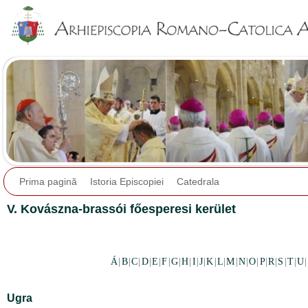
Jump to navigation
Prima pagină
Istoria Episcopiei
Catedrala
V. Kovászna-brassói főesperesi kerület
Á
|
B
|
C
|
D
|
E
|
F
|
G
|
H
|
I
|
J
|
K
|
L
|
M
|
N
|
O
|
P
|
R
|
S
|
T
|
U
|
Ugra