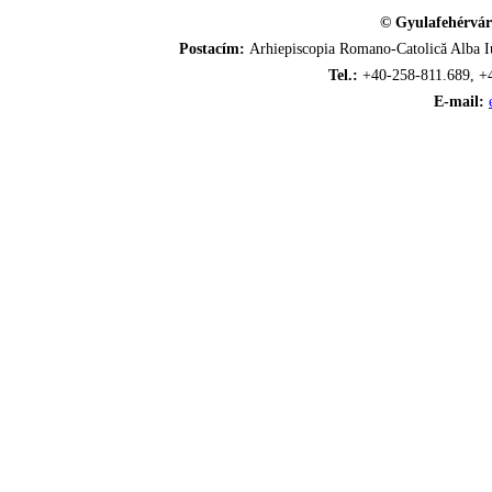
© Gyulafehérvár
Postacím:
Arhiepiscopia Romano-Catolică Alba Iu
Tel.:
+40-258-811.689, +
E-mail: