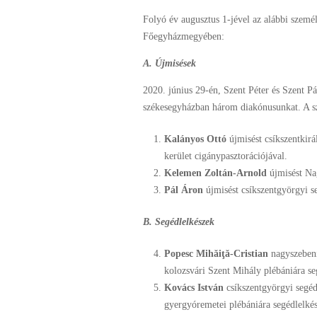
Folyó év augusztus 1-jével az alábbi szemé
Főegyházmegyében:
A. Újmisések
2020. június 29-én, Szent Péter és Szent P
székesegyházban három diakónusunkat. A sze
Kalányos Ottó
újmisést csíkszentkirá
kerület cigánypasztorációjával.
Kelemen Zoltán-Arnold
újmisést Na
Pál Áron
újmisést csíkszentgyörgyi s
B. Segédlelkészek
Popesc Mihăiţă-Cristian
nagyszebeni
kolozsvári Szent Mihály plébániára se
Kovács István
csíkszentgyörgyi segéd
gyergyóremetei plébániára segédlelké