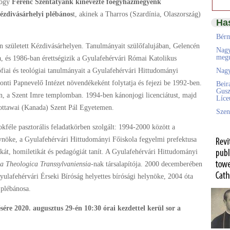
hogy
Ferenc Szentatyánk kinevezte főegyházmegyénk
ézdivásárhelyi plébános
t, akinek a Tharros (Szardínia, Olaszország)
Ha
Bérm
n született Kézdivásárhelyen. Tanulmányait szülőfalujában, Gelencén
Nagy
megú
, és 1986-ban érettségizik a Gyulafehérvári Római Katolikus
fiai és teológiai tanulmányait a Gyulafehérvári Hittudományi
Nagy
nti Papnevelő Intézet növendékeként folytatja és fejezi be 1992-ben.
Beir
Gusz
n, a Szent Imre templomban. 1994-ben kánonjogi licenciátust, majd
Líc
 ottawai (Kanada) Szent Pál Egyetemen.
Szen
okféle pasztorális feladatkörben szolgált: 1994-2000 között a
lynöke, a Gyulafehérvári Hittudományi Főiskola fegyelmi prefektusa
ikát, homiletikát és pedagógiát tanít. A Gyulafehérvári Hittudományi
ia Theologica Transsylvaniensia
-nak társalapítója. 2000 decemberében
Gyulafehérvári Érseki Bíróság helyettes bírósági helynöke, 2004 óta
plébánosa.
sére 2020. augusztus 29-én 10:30 órai kezdettel kerül sor a