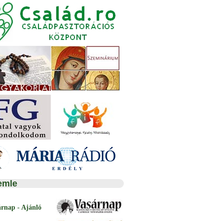
emle
árnap - Ajánló