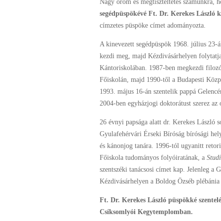
Nagy öröm és megtiszteltetés számunkra, 
segédpüspökévé Ft. Dr. Kerekes László k
címzetes püspöke címet adományozta.
A kinevezett segédpüspök 1968. július 23-á
kezdi meg, majd Kézdivásárhelyen folytatja
Kántoriskolában. 1987-ben megkezdi filozó
Főiskolán, majd 1990-től a Budapesti Közpo
1993. május 16-án szentelik pappá Gelencé
2004-ben egyházjogi doktorátust szerez az
26 évnyi papsága alatt dr. Kerekes László s
Gyulafehérvári Érseki Bíróság bírósági he
és kánonjog tanára. 1996-tól ugyanitt retor
Főiskola tudományos folyóiratának, a
Stud
szentszéki tanácsosi címet kap. Jelenleg a 
Kézdivásárhelyen a Boldog Özséb plébánia 
Ft. Dr. Kerekes László püspökké szentelé
Csíksomlyói Kegytemplomban.