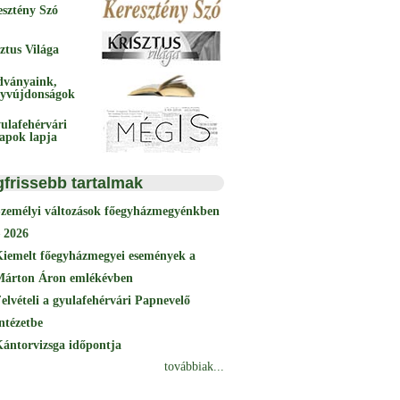
esztény Szó
ztus Világa
dványaink,
yvújdonságok
ulafehérvári
papok lapja
gfrissebb tartalmak
Személyi változások főegyházmegyénkben
 2026
Kiemelt főegyházmegyei események a
Márton Áron emlékévben
elvételi a gyulafehérvári Papnevelő
ntézetbe
ántorvizsga időpontja
továbbiak...