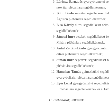
Lőrincz Barnabás
gyergyóremetei seg
szovátai plébániára segédlelkésznek;
Both László
szovátai segédlelkészt f
Ágoston plébániára segédlelkésznek;
Biró Károly
ditrói segédlelkészt felm
segédlelkésznek;
Jánossi Imre
zetelaki segédlelkészt f
Mihály plébániára segédlelkésznek;
Antal Zoltán-László
gyergyószentmikl
ditrói plébániára segédlelkésznek;
Simon Imre
segesvári segédlelkészt 
plébániára segédlelkésznek;
Hanuleac Tamás
gyimesbükki segédle
gyergyóalfalvi plébániára segédlelkés
Ilyés Lehel
gyergyóalfalvi segédlelkés
I. plébániára segédlelkésznek és a T
C. Plébánosok, lelkészek