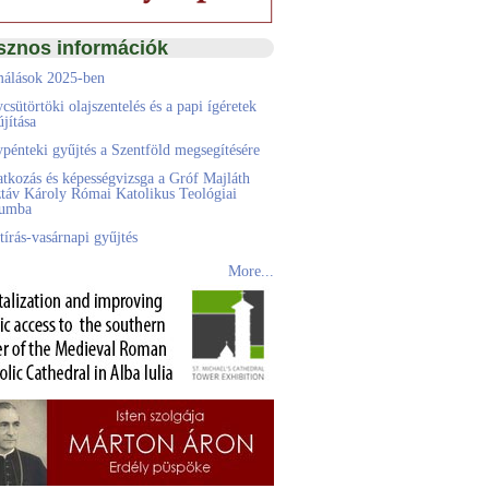
sznos információk
álások 2025-ben
csütörtöki olajszentelés és a papi ígéretek
jítása
pénteki gyűjtés a Szentföld megsegítésére
atkozás és képességvizsga a Gróf Majláth
táv Károly Római Katolikus Teológiai
eumba
tírás-vasárnapi gyűjtés
More...