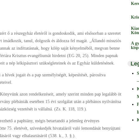
Ker
Kris
Kia
Kön
zért ő a részegyház életéről is gondoskodik, ami elsősorban a szeretet
rt imádkozik, tanul, dolgozik és áldozza fel magát. „Állandó missziós
A gy
kis
 annak az indíttatásnak, hogy kilép saját kényelméből, megvan benne
ifériára Krisztus evangéliumát hirdetni (EG 20, 25). Minden papnak
Le
veit a nép lelkipásztori szükségleteinek és az Egyház küldetésének.
a hívek jogait és a pap személyiségét, képesítését, párosítva
–
eteivel.
 Könyvünk azon rendelkezéseit, amely szerint minden pap legalább öt
vány plébániák esetében 15 évi szolgálat után a plébános nyilvánítsa
F
zközség vezetését is vállalná. (Zs. K. 118, 119.).
I
K
ezhető a paphiány, mégis betartandó a jelenleg érvényes
ötte 75. életévét, szíveskedjék hivataláról való lemondását benyújtani
áról vagy elhalasztásáról (538. k., 3. §.).