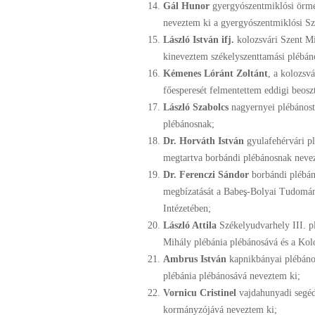
Gál Hunor
gyergyószentmiklósi örmén
neveztem ki a gyergyószentmiklósi Sze
László István ifj.
kolozsvári Szent Mih
kineveztem székelyszenttamási plébán
Kémenes Lóránt Zoltánt
, a kolozsv
főesperesét felmentettem eddigi beos
László Szabolcs
nagyernyei plébánost
plébánosnak;
Dr. Horváth István
gyulafehérvári pl
megtartva borbándi plébánosnak neve
Dr. Ferenczi Sándor
borbándi plébán
megbízatását a Babeş-Bolyai Tudomán
Intézetében;
László Attila
Székelyudvarhely III. p
Mihály plébánia plébánosává és a Kol
Ambrus István
kapnikbányai plébános
plébánia plébánosává neveztem ki;
Vornicu Cristinel
vajdahunyadi segéd
kormányzójává neveztem ki;