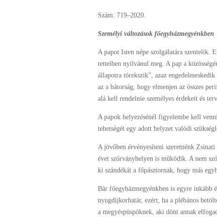
Szám: 719–2020.
Személyi változások főegyházmegyénkben
A papot Isten népe szolgálatára szentelik. E
tetteiben nyilvánul meg. A pap a közösségé
állapotra törekszik”, azaz engedelmeskedik
az a bátorság, hogy elmenjen az összes per
alá kell rendelnie személyes érdekeit és ter
A papok helyezésénél figyelembe kell venni 
tehetségét egy adott helyzet valódi szükségl
A jövőben érvényesíteni szeretnénk Zsinati
évet szórványhelyen is működik. A nem szór
ki szándékát a főpásztornak, hogy más egyhá
Bár főegyházmegyénkben is egyre inkább ér
nyugdíjkorhatár, ezért, ha a plébános betölt
a megyéspüspöknek, aki dönt annak elfogadás