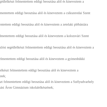
édlelkészt felmentettem eddigi beosztása alól és kineveztem a
elmentettem eddigi beosztása alól és kineveztem a csíkszeredai Szent
entettem eddigi beosztása alól és kineveztem a zetelaki plébániára
elmentettem eddigi beosztása alól és kineveztem a kolozsvári Szent
ósi segédlelkészt felmentettem eddigi beosztása alól és kineveztem a
felmentettem eddigi beosztása alól és kineveztem a gyimesbükki
lkészt felmentettem eddigi beosztása alól és kineveztem a
znek;
zt felmentettem eddigi beosztása alól és kineveztem a Szélyudvarhely
amási Áron Gimnázium iskolalelkészének;