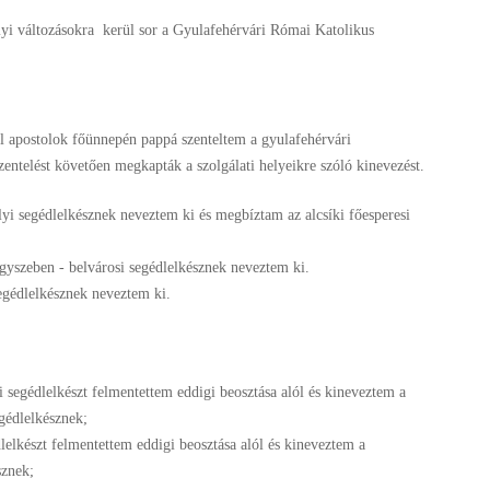
lyi változásokra kerül sor a Gyulafehérvári Római Katolikus
ál apostolok főünnepén pappá szenteltem a gyulafehérvári
ntelést követően megkapták a szolgálati helyeikre szóló kinevezést.
lyi segédlelkésznek neveztem ki és megbíztam az alcsíki főesperesi
gyszeben - belvárosi segédlelkésznek neveztem ki.
egédlelkésznek neveztem ki.
 segédlelkészt felmentettem eddigi beosztása alól és kineveztem a
gédlelkésznek;
lelkészt felmentettem eddigi beosztása alól és kineveztem a
sznek;