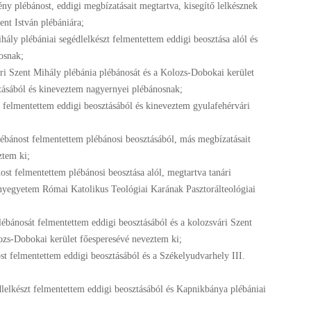
y plébánost, eddigi megbízatásait megtartva, kisegítő lelkésznek
nt István plébániára;
ály plébániai segédlelkészt felmentettem eddigi beosztása alól és
osnak;
ári Szent Mihály plébánia plébánosát és a Kolozs-Dobokai kerület
ztásából és kineveztem nagyernyei plébánosnak;
 felmentettem eddigi beosztásából és kineveztem gyulafehérvári
ébánost felmentettem plébánosi beosztásából, más megbízatásait
ztem ki;
ost felmentettem plébánosi beosztása alól, megtartva tanári
yegyetem Római Katolikus Teológiai Karának Pasztorálteológiai
lébánosát felmentettem eddigi beosztásából és a kolozsvári Szent
ozs-Dobokai kerület főesperesévé neveztem ki;
t felmentettem eddigi beosztásából és a Székelyudvarhely III.
lelkészt felmentettem eddigi beosztásából és Kapnikbánya plébániai