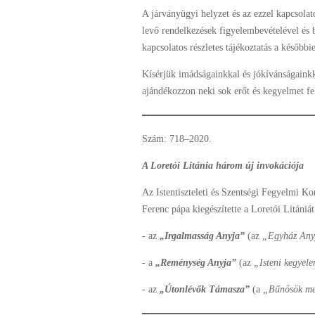
A járványügyi helyzet és az ezzel kapcsola
levő rendelkezések figyelembevételével és b
kapcsolatos részletes tájékoztatás a későbbi
Kísérjük imádságainkkal és jókívánságainkk
ajándékozzon neki sok erőt és kegyelmet fela
Szám: 718–2020.
A Loretói Litánia három új invokációja
Az Istentiszteleti és Szentségi Fegyelmi Ko
Ferenc pápa kiegészítette a Loretói Litániá
- az
„Irgalmasság Anyja”
(az
„Egyház An
- a
„Reménység Anyja”
(az
„Isteni kegyel
- az
„Útonlévők Támasza”
(a
„Bűnösök m