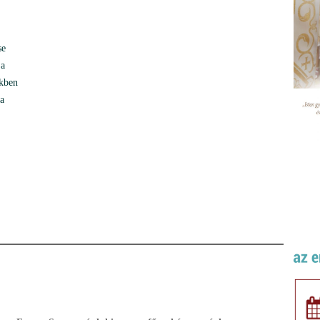
se
ja
kben
sa