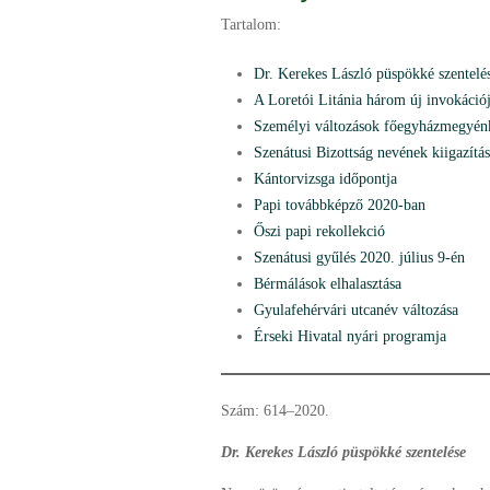
Tartalom:
Dr. Kerekes László püspökké szentelé
A Loretói Litánia három új invokáció
Személyi változások főegyházmegyén
Szenátusi Bizottság nevének kiigazítá
Kántorvizsga időpontja
Papi továbbképző 2020-ban
Őszi papi rekollekció
Szenátusi gyűlés 2020. július 9-én
Bérmálások elhalasztása
Gyulafehérvári utcanév változása
Érseki Hivatal nyári programja
Szám: 614–2020.
Dr. Kerekes László püspökké szentelése