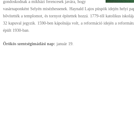
gondoskodnak a mikházi ferencesek javára, hogy
vasárnaponként Selyén misézhessenek. Haynald Lajos püspök idején helyi pa
bővítették a templomot, és tornyot építettek hozzá. 1779-től katolikus iskol
32 kapuval jegyzik. 1590-ben kápolnája volt, a reformáció idején a reformátu
épült 1930-ban.
Örökös szentségimádási nap:
január
19.