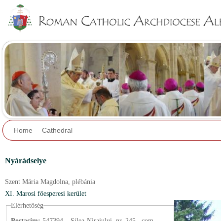
Jump to navigation
Home
Cathedral
Nyárádselye
Szent Mária Magdolna,
plébánia
XI. Marosi főesperesi kerület
Elérhetőség
Postacím:
547394 – Șilea-Nirajului, nr. 245., com.