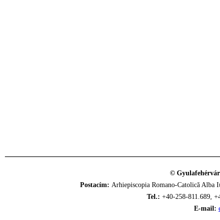
© Gyulafehérvár
Postacím:
Arhiepiscopia Romano-Catolică Alba Iu
Tel.:
+40-258-811.689, +
E-mail: