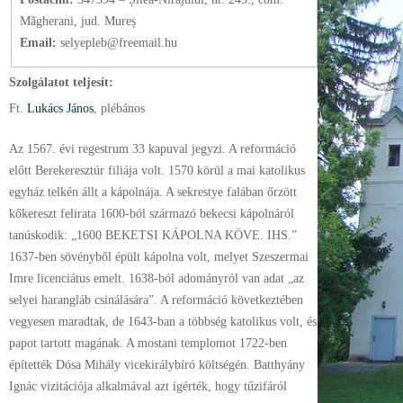
Măgherani, jud. Mureș
Email:
selyepleb@freemail.hu
Szolgálatot teljesít:
Ft.
Lukács János
, plébános
Az 1567. évi regestrum 33 kapuval jegyzi. A reformáció
előtt Berekeresztúr filiája volt. 1570 körül a mai katolikus
egyház telkén állt a kápolnája. A sekrestye falában őrzött
kőkereszt felirata 1600-ból származó bekecsi kápolnáról
tanúskodik: „1600 BEKETSI KÁPOLNA KÖVE. IHS.”
1637-ben sövényből épült kápolna volt, melyet Szeszermai
Imre licenciátus emelt. 1638-ból adományról van adat „az
selyei harangláb csinálására”. A reformáció következtében
vegyesen maradtak, de 1643-ban a többség katolikus volt, és
papot tartott magának. A mostani templomot 1722-ben
építették Dósa Mihály vicekirálybíró költségén. Batthyány
Ignác vizitációja alkalmával azt ígérték, hogy tűzifáról