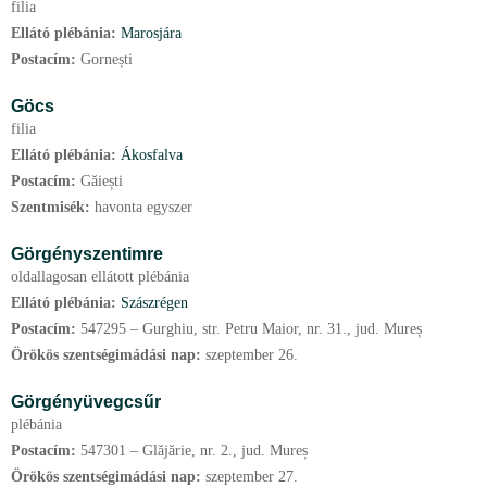
filia
Ellátó plébánia:
Marosjára
Postacím:
Gornești
Göcs
filia
Ellátó plébánia:
Ákosfalva
Postacím:
Găiești
Szentmisék:
havonta egyszer
Görgényszentimre
oldallagosan ellátott plébánia
Ellátó plébánia:
Szászrégen
Postacím:
547295 – Gurghiu, str. Petru Maior, nr. 31., jud. Mureș
Örökös szentségimádási nap:
szeptember
26.
Görgényüvegcsűr
plébánia
Postacím:
547301 – Glăjărie, nr. 2., jud. Mureș
Örökös szentségimádási nap:
szeptember
27.