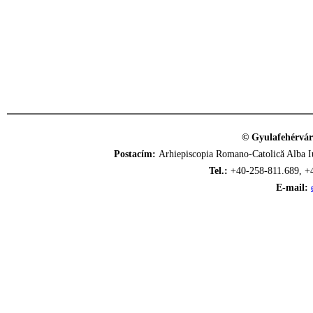
© Gyulafehérvár
Postacím:
Arhiepiscopia Romano-Catolică Alba Iu
Tel.:
+40-258-811.689, +
E-mail: