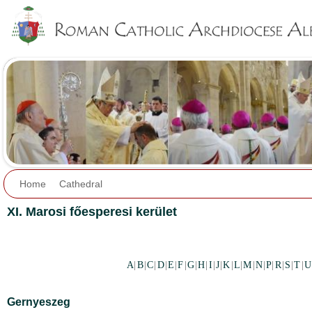
Jump to navigation
Home
Cathedral
XI. Marosi főesperesi kerület
A
|
B
|
C
|
D
|
E
|
F
|
G
|
H
|
I
|
J
|
K
|
L
|
M
|
N
|
P
|
R
|
S
|
T
|
U
Gernyeszeg