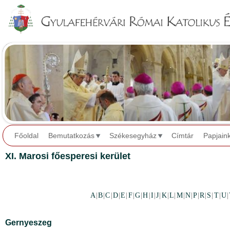
Jump to navigation
Főoldal
Bemutatkozás
Székesegyház
Címtár
Papjain
XI. Marosi főesperesi kerület
A
|
B
|
C
|
D
|
E
|
F
|
G
|
H
|
I
|
J
|
K
|
L
|
M
|
N
|
P
|
R
|
S
|
T
|
U
|
Gernyeszeg