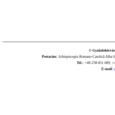
© Gyulafehérvár
Postacím:
Arhiepiscopia Romano-Catolică Alba Iu
Tel.:
+40-258-811.689, +
E-mail: