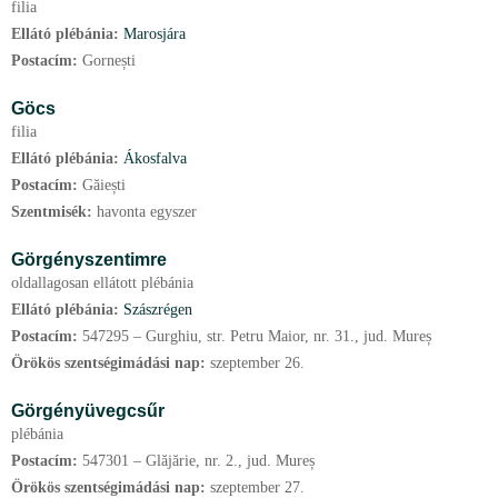
filia
Ellátó plébánia:
Marosjára
Postacím:
Gornești
Göcs
filia
Ellátó plébánia:
Ákosfalva
Postacím:
Găiești
Szentmisék:
havonta egyszer
Görgényszentimre
oldallagosan ellátott plébánia
Ellátó plébánia:
Szászrégen
Postacím:
547295 – Gurghiu, str. Petru Maior, nr. 31., jud. Mureș
Örökös szentségimádási nap:
szeptember
26.
Görgényüvegcsűr
plébánia
Postacím:
547301 – Glăjărie, nr. 2., jud. Mureș
Örökös szentségimádási nap:
szeptember
27.