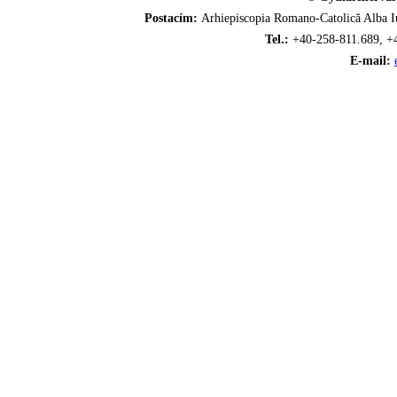
Postacím:
Arhiepiscopia Romano-Catolică Alba Iu
Tel.:
+40-258-811.689, +
E-mail: