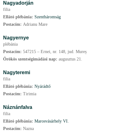
Nagyadorján
filia
Ellátó plébánia:
Szentháromság
Postacím:
Adrianu Mare
Nagyernye
plébánia
Postacím:
547215 – Ernei, nr. 148, jud. Mureș
Örökös szentségimádási nap:
augusztus
21.
Nagyteremi
filia
Ellátó plébánia:
Nyárádtő
Postacím:
Tirimia
Náznánfalva
filia
Ellátó plébánia:
Marosvásárhely VI.
Postacím:
Nazna