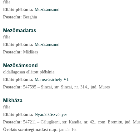
filia
Ellátó plébánia:
Mezősámsond
Postacím:
Berghia
Mezőmadaras
filia
Ellátó plébánia:
Mezősámsond
Postacím:
Mădăraș
Mezősámsond
oldallagosan ellátott plébánia
Ellátó plébánia:
Marosvásárhely VI.
Postacím:
547595 – Șincai, str. Șincai, nr. 314., jud. Mureș
Mikháza
filia
Ellátó plébánia:
Nyárádköszvényes
Postacím:
547211 – Călugăreni, str. Kandia, nr. 42., com. Eremitu, jud. Mu
Örökös szentségimádási nap:
január
16.