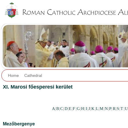
Jump to navigation
Home
Cathedral
XI. Marosi főesperesi kerület
A
|
B
|
C
|
D
|
E
|
F
|
G
|
H
|
I
|
J
|
K
|
L
|
M
|
N
|
P
|
R
|
S
|
T
|
U
Mezőbergenye