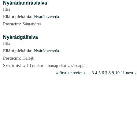
Nyárádandrásfalva
filia
Ellátó plébánia:
Nyárádszereda
Postacím:
Sântandrei
Nyárádgálfalva
filia
Ellátó plébánia:
Nyárádszereda
Postacím:
Gălești
Szentmisék:
13 órakor a hónap elso vasárnapján
P
« first
‹ previous
…
3
4
5
6
7
8
9
10
11
next ›
a
g
e
s