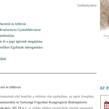
Székhelyükön
keztető és felhívás
Konferencia Gyulafehérváron
módosítása
e és a papi ígéretek megújítása
atolikus Egyházak támogatására
dőből
tő és felhívás
iumainak első kezelője a rábízott rész egyházban, az egész liturgikus
tentiszteleti és Szentségi Fegyelmi Kongregáció
Redemptionis
ukciója, RS 19 p.)
, az utóbbi időben tapasztaltak alapján szeretném