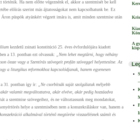
tt történik. Ha nem előtte végeznénk el, akkor a szentmisét be kell
Ker
etébe előírás szerint más ájtatosságokat nem kapcsolhatunk be. Ez
 Áron püspök atyánkért végzett imára is, amit minden szentmise után
Kris
Kia
Kön
A gy
ilium
kezdetű zsinati konstitúció 25. éves évfordulójára kiadott
kis
ben a 13. pontban ezt olvassuk:
„Nem lehet megtűrni, hogy néhány
on össze vagy a Szentírás szövegeit profán szöveggel helyettesítse. Az
Le
hogy a liturgikus reformokhoz kapcsolódjanak, hanem egyenesen
–
 a 31. pontban így ír:
„Ne csorbítsák saját szolgálatuk mélyebb
st akár valamit megváltoztatva, akár elvéve, akár pedig hozzáadva
hát a szentmise szövegeihez, és ne változtassunk meg mondatokat,
F
a kenyértörés helye a szentmisében nem a konszekráláskor van, hanem a
I
konszekráció alkalmával történő megtörése visszaélésnek számít és
K