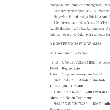
témájának elvi, elméleti boncolgatását, ha
Konferenciánk időpontja: 2011. március 
Helyszíne: Hittudományi Főiskola Aula Mag
Jelentkezési határidő: március 20. (Tel.+
Az előadásokon való részvétel ingyenes. A p
Adományokat a teológia javára szívesen fo
A KONFERENCIA PROGRAMJA:
2011. március 25. – Péntek
9-től ÜNNEPI SZENTMISE A Teológia 
10-től
Regisztráció
11-től
Konferencia-megnyitó beszéd
DIÓSI DÁVID:
A halálbiztos halál
11,30–13,00 1. blokk
TOBIAS NICKLAS:
Vom Ernst des T
Alten und Neuen Testaments
HARALD BUCHINGER:
Die Totenli
Vergewisserung