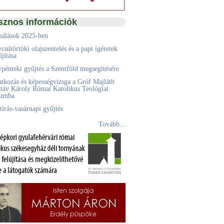
sznos információk
álások 2025-ben
csütörtöki olajszentelés és a papi ígéretek
jítása
pénteki gyűjtés a Szentföld megsegítésére
atkozás és képességvizsga a Gróf Majláth
táv Károly Római Katolikus Teológiai
eumba
tírás-vasárnapi gyűjtés
Tovább...