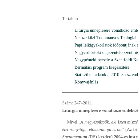
Tartalom:
Liturgia ünneplésére vonatkozó emlé
Nemzetközi Tudományos Teológiai 
Papi lelkigyakorlatok időpontjának 
Nagycsütörtöki olajszentelő szentmis
Nagypénteki persely a Szentföldi K
Bérmálási program kiegészítése
Statisztikai adatok a 2010-es eszten
Könyvajánlás
Szám: 247–2011.
Liturgia ünneplésére vonatkozó emlékezte
Mivel „
A megyéspüspök, aki Isten misztér
élet irányítója, előmozdítója és őre
” (
Az Is
Sacramentum
(RS) kezdetű 2004-es instr