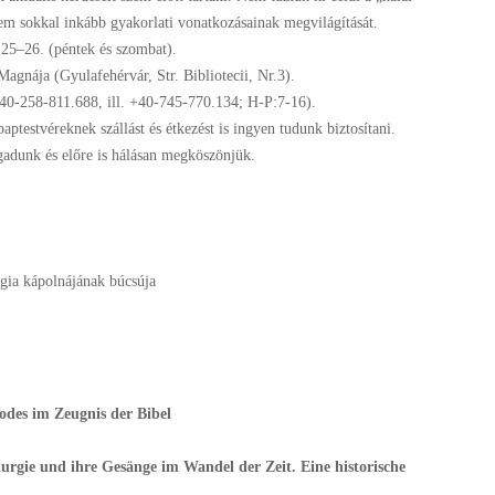
nem sokkal inkább gyakorlati vonatkozásainak megvilágítását.
25–26. (péntek és szombat).
nája (Gyulafehérvár, Str. Bibliotecii, Nr.3).
40-258-811.688, ill. +40-745-770.134; H-P:7-16).
aptestvéreknek szállást és étkezést is ingyen tudunk biztosítani.
gadunk és előre is hálásan megköszönjük.
kápolnájának búcsúja
odes im Zeugnis der Bibel
turgie und ihre Gesänge im Wandel der Zeit. Eine historische