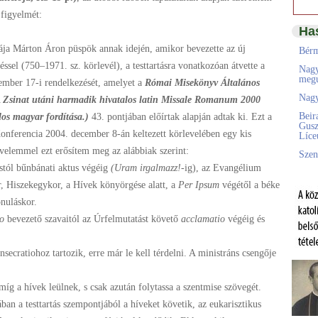
 figyelmét:
Ha
ája Márton Áron püspök annak idején, amikor bevezette az új
Bérm
sel (750–1971. sz. körlevél), a testtartásra vonatkozóan átvette a
Nagy
megú
mber 17-i rendelkezését, amelyet a
Római Misekönyv Általános
Nagy
 Zsinat utáni harmadik hivatalos latin Missale Romanum 2000
Beir
los magyar fordítása.)
43. pontjában előírtak alapján adtak ki. Ezt a
Gusz
onferencia 2004. december 8-án keltezett körlevelében egy kis
Líc
evelemmel ezt erősítem meg az alábbiak szerint:
Szen
stól bűnbánati aktus végéig
(Uram irgalmazz!
-ig), az Evangélium
or, Hiszekegykor, a Hívek könyörgése alatt, a
Per Ipsum
végétől a béke
onuláskor.
io
bevezető szavaitól az Úrfelmutatást követő
acclamatio
végéig és
secratiohoz tartozik, erre már le kell térdelni. A ministráns csengője
míg a hívek leülnek, s csak azután folytassa a szentmise szövegét.
an a testtartás szempontjából a híveket követik, az eukarisztikus