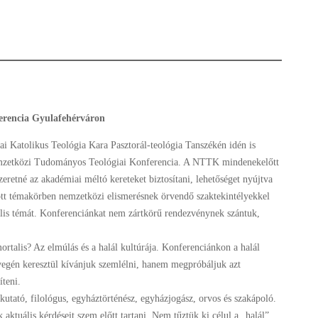
erencia Gyulafehérváron
tolikus Teológia Kara Pasztorál-teológia Tanszékén idén is
emzetközi Tudományos Teológiai Konferencia. A NTTK mindenekelőtt
retné az akadémiai méltó kereteket biztosítani, lehetőséget nyújtva
ott témakörben nemzetközi elismerésnek örvendő szaktekintélyekkel
uális témát. Konferenciánkat nem zártkörű rendezvénynek szántuk,
talis? Az elmúlás és a halál kultúrája. Konferenciánkon a halál
egén keresztül kívánjuk szemlélni, hanem megpróbáljuk azt
íteni.
kutató, filológus, egyháztörténész, egyházjogász, orvos és szakápoló.
aktuális kérdéseit szem előtt tartani. Nem tűztük ki célul a „halál”