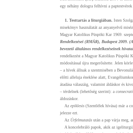
egy néhány dologra felhívni a paptestvérek
1. Testtartás a liturgiában.
Isten Szolg
misekönyv használatát az anyanyelvű misézés
Magyar Katolikus Püspöki Kar 1969. szepte
Rendelkezései (RMÁR), Budapest 2009. (A
bevezető általános rendelkezéseinek hivata
rendelkezést a Magyar Katolikus Püspöki K
módosítással újra megerősítette. Jelen körl
– a hívek állnak a szentmisében a Bevonulá
előtti alleluja éneklése alatt, Evangéliumk
átadása válaszáig, valamint áldáskor és kiv
– térdelnek (lehetőség szerint): a
consecrat
áldozáskor.
Az
epiklesis
(Szentlélek hívása) már a con
jelezze ezt.
Az
Úrfelmutatás
után a pap várja meg, a
A koncelebráló papok, akik az igeliturgiáb