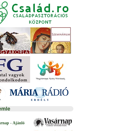
emle
árnap - Ajánló