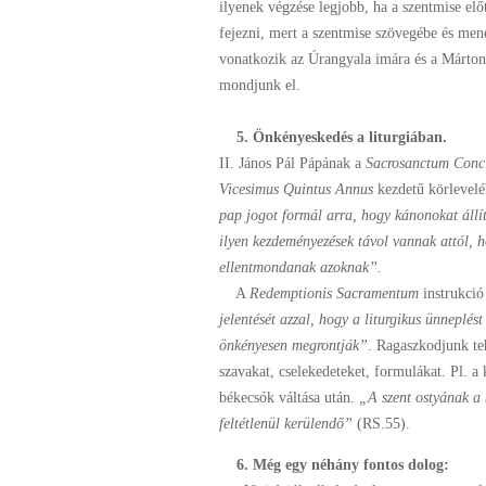
ilyenek végzése legjobb, ha a szentmise elő
fejezni, mert a szentmise szövegébe és men
vonatkozik az Úrangyala imára és a Márton
mondjunk el.
5. Önkényeskedés a liturgiában.
II. János Pál Pápának a
Sacrosanctum Conc
Vicesimus Quintus Annus
kezdetű körlevelé
pap jogot formál arra, hogy kánonokat állíts
ilyen kezdeményezések távol vannak attól, 
ellentmondanak azoknak”.
A
Redemptionis Sacramentum
instrukció
jelentését azzal, hogy a liturgikus ünneplé
önkényesen megrontják”
. Ragaszkodjunk te
szavakat, cselekedeteket, formulákat. Pl. 
békecsók váltása után.
„A szent ostyának a 
feltétlenül kerülendő”
(RS.55).
6. Még egy néhány fontos dolog: