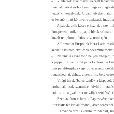
– Vizitációk alkalmával szerzett tapasztala
használt ostyát és bort minőségi és megbíz
teszik ki veszélynek. Olyan helyeken, ahol 
és levegő miatt könnyen romlásnak indulha
– A papok, akik késve érkeznek a szentmi
ünnepeken, amikor a pap a hívek számára h
közeli templomok búcsús szentmiséjén.
– A Romániai Püspökök Kara Latin részlege
azokat a külföldieket és vendégmunkásokat,
– Nálunk is egyre több helyen elterjedt, h
a pappal. II. János Pál pápa Ecclesia de Eu
más paraliturgikus vagy udvariassági csele
ragaszkodnak ehhez, a szentmise befejezése
– Világi hívek (beleértendők a kispapok és 
tarthatnak, csak szentmisén kívül útmutatás
után is, de a gyakorlat ne váljék szokássá. 
– Ezen az úton is kérjük Paptestvéreinket,
liturgikus tér kialakításánál, átrendezésénél.
Továbbá arra is kérünk mindenkit, hogy a