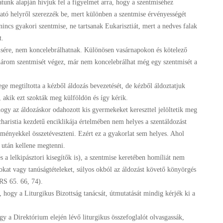
tunk alapján hívjuk fel a figyelmet arra, hogy a szentmiséhez
ható helyről szerezzék be, mert különben a szentmise érvényességét
nincs gyakori szentmise, ne tartsanak Eukarisztiát, mert a nedves falak
t.
sére, nem koncelebrálhatnak. Különösen vasárnapokon és kötelező
árom szentmisét végez, már nem koncelebrálhat még egy szentmisét a
 megtiltotta a kézből áldozás bevezetését, de kézből áldoztatjuk
 akik ezt szokták meg külföldön és így kérik.
ogy az áldozáskor odahozott kis gyermekeket kereszttel jelöltetik meg
charistia kezdetű enciklikája értelmében nem helyes a szentáldozást
kményekkel összetéveszteni. Ezért ez a gyakorlat sem helyes. Ahol
 után kellene megtenni.
a lelkipásztori kisegítők is), a szentmise keretében homíliát nem
okat vagy tanúságtételeket, súlyos okból az áldozást követő könyörgés
(RS 65. 66, 74).
 hogy a Liturgikus Bizottság tanácsát, útmutatását mindig kérjék ki a
 Direktórium elején lévő liturgikus összefoglalót olvasgassák,