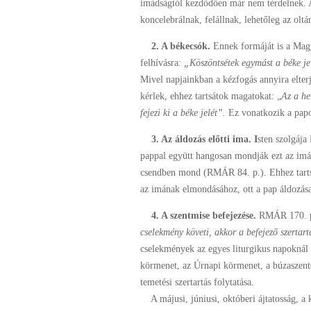
imádságtól kezdődően már nem térdelnek. A
koncelebrálnak, felállnak, lehetőleg az oltá
2. A békecsók.
Ennek formáját is a Mag
felhívásra:
„Köszöntsétek egymást a béke je
Mivel napjainkban a kézfogás annyira elter
kérlek, ehhez tartsátok magatokat: „
Az a he
fejezi ki a béke jelét”.
Ez vonatkozik a papok
3. Az áldozás előtti ima. I
sten szolgája
pappal együtt hangosan mondják ezt az imát
csendben mond (RMÁR 84. p.). Ehhez tarts
az imának elmondásához, ott a pap áldozása
4. A szentmise befejezése.
RMÁR 170. po
cselekmény követi, akkor a befejező szertar
cselekmények az egyes liturgikus napoknál 
körmenet, az Úrnapi körmenet, a búzaszentel
temetési szertartás folytatása.
A májusi, júniusi, októberi ájtatosság, a