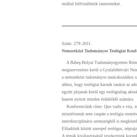
miáltal felfrissíthetik ismereteiket.
Szám: 279–2011.
Nemzetközi Tudományos Teológiai Konf
A Babeş-Bolyai Tudományegyetem Római Ka
megszervezésre kerül a Gyulafehérvári N
a nemzetközi tudományos tanácskozáshoz sze
ahhoz, hogy teológiai karunk tanárai az ad
együtt járjanak körül egy teológiailag akt
hanem nyitott minden érdeklődő számára.
Konferenciánk címe: Quo vadis e vita, mor
misztériumát nem csupán a teológia szemüv
interdiszciplináris szemszögből is megközel
Előadóink között szerepel teológus, néprajz
A témák kiválasztásánál igyekeztünk korunk 