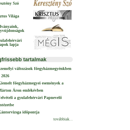
esztény Szó
ztus Világa
dványaink,
yvújdonságok
ulafehérvári
papok lapja
gfrissebb tartalmak
Személyi változások főegyházmegyénkben
 2026
Kiemelt főegyházmegyei események a
Márton Áron emlékévben
elvételi a gyulafehérvári Papnevelő
ntézetbe
ántorvizsga időpontja
továbbiak...