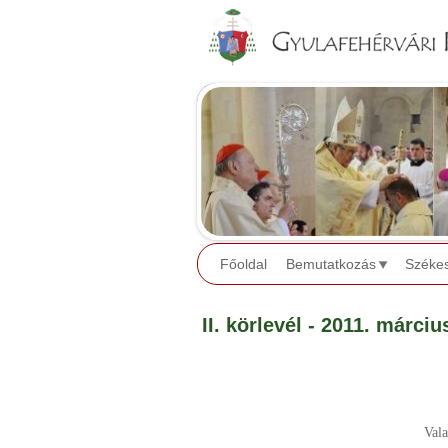
Főoldal
Bemutatkozás
Széke
II. körlevél - 2011. márciu
Val