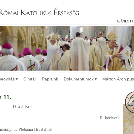
Jump to navigation
ajánlott
segyház
Címtár
Papjaink
Dokumentumok
Márton Áron pü
s 11.
D. a J. Kr.!
II. körlevél
amennyi T. Plébánia Hivatalnak