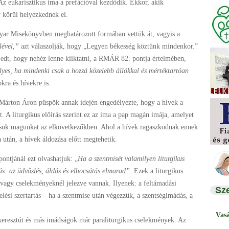
z eukarisztikus ima a prefációval kezdődik. Ekkor, akik
r körül helyezkednek el.
yar Misekönyvben meghatározott formában vettük át, vagyis a
lével,”
azt válaszolják, hogy „Legyen békesség köztünk mindenkor.”
jedt, hogy nehéz lenne kiiktatni, a RMÁR 82. pontja értelmében,
lyes, ha mindenki csak a hozzá közelebb állókkal és mértéktartóan
ra és hívekre is.
 Márton Áron püspök annak idején engedélyezte, hogy a hívek a
. A liturgikus előírás szerint ez az ima a pap magán imája, amelyet
uk magunkat az elkövetkezőkben. Ahol a hívek ragaszkodnak ennek
 után, a hívek áldozása előtt megtehetik.
ntjánál ezt olvashatjuk: „
Ha a szentmisét valamilyen liturgikus
tás: az üdvözlés, áldás és elbocsátás elmarad”
. Ezek a liturgikus
vagy cselekményeknél jelezve vannak. Ilyenek: a feltámadási
Sz
ési szertartás – ha a szentmise után végezzük, a szentségimádás, a
Vas
 keresztút és más imádságok már paraliturgikus cselekmények. Az