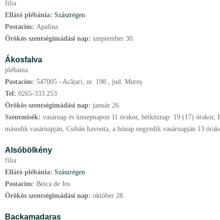
filia
Ellátó plébánia:
Szászrégen
Postacím:
Apalina
Örökös szentségimádási nap:
szeptember
30.
Ákosfalva
plébánia
Postacím:
547005 –Acățari, nr. 198., jud. Mureș
Tel:
0265-333.253
Örökös szentségimádási nap:
január
26.
Szentmisék:
vasárnap és ünnepnapon 11 órakor, hétköznap: 19 (17) órakor,
második vasárnapján, Csibán havonta, a hónap negyedik vasárnapján 13 órak
Alsóbölkény
filia
Ellátó plébánia:
Szászrégen
Postacím:
Beica de Jos
Örökös szentségimádási nap:
október
28.
Backamadaras