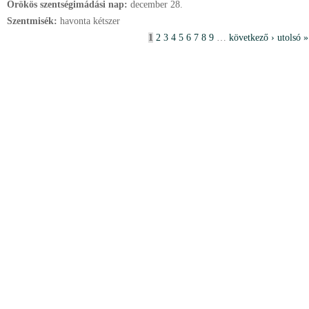
Örökös szentségimádási nap:
december
28.
Szentmisék:
havonta kétszer
O
1
2
3
4
5
6
7
8
9
…
következő ›
utolsó »
l
d
a
l
a
k