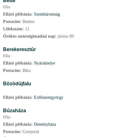
Bede
filia
Ellátó plébánia:
Szentháromság
Postacím:
Bedeni
Lélekszám:
12
Örökös szentségimádási nap:
június
09.
Berekeresztúr
filia
Ellátó plébánia:
Nyárádselye
Postacím:
Bâra
Bözödújfalu
Ellátó plébánia:
Erdőszentgyörgy
Búzaháza
filia
Ellátó plébánia:
Deményháza
Postacím:
Gruișorul