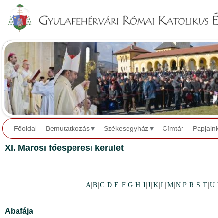
Jump to navigation
Főoldal
Bemutatkozás
Székesegyház
Címtár
Papjain
XI. Marosi főesperesi kerület
A
|
B
|
C
|
D
|
E
|
F
|
G
|
H
|
I
|
J
|
K
|
L
|
M
|
N
|
P
|
R
|
S
|
T
|
U
|
Abafája