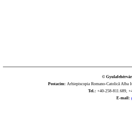
© Gyulafehérvár
Postacím:
Arhiepiscopia Romano-Catolică Alba Iu
Tel.:
+40-258-811.689, +
E-mail: