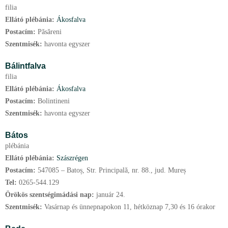
filia
Ellátó plébánia:
Ákosfalva
Postacím:
Păsăreni
Szentmisék:
havonta egyszer
Bálintfalva
filia
Ellátó plébánia:
Ákosfalva
Postacím:
Bolintineni
Szentmisék:
havonta egyszer
Bátos
plébánia
Ellátó plébánia:
Szászrégen
Postacím:
547085 – Batoș, Str. Principală, nr. 88., jud. Mureș
Tel:
0265-544.129
Örökös szentségimádási nap:
január
24.
Szentmisék:
Vasárnap és ünnepnapokon 11, hétköznap 7,30 és 16 órakor