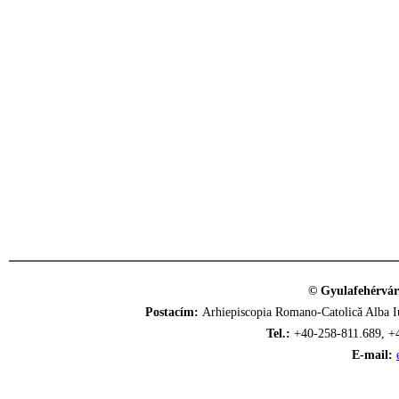
© Gyulafehérvár
Postacím:
Arhiepiscopia Romano-Catolică Alba Iu
Tel.:
+40-258-811.689, +
E-mail: