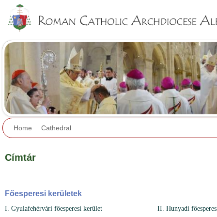
Jump to navigation
Home
Cathedral
Címtár
Főesperesi kerületek
I. Gyulafehérvári főesperesi kerület
II. Hunyadi főesperes