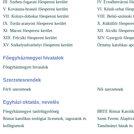
III. Szeben-fogarasi főesperesi kerület
IV. Erzsébetvárosi főe
V. Kovászna-brassói főesperesi kerület
VI. Kézdi-orbai főesp
VII. Kolozs-dobokai főesperesi kerület
VIII. Belső-szolnoki 
IX. Torda-aranyosi főesperesi kerület
X. Küküllői főesperes
XI. Marosi főesperesi kerület
XII. Alcsíki főesperes
XIII. Felcsíki főesperesi kerület
XIV. Gyergyói főesper
XV. Székelyudvarhelyi főesperesi kerület
Örmény katolikus ap
Főegyházmegyei hivatalok
Főegyházmegyei hivatalok
Szerzetesrendek
Férfi szerzetesek
Női szerzetesek
Egyházi oktatás, nevelés
Főegyházmegyei tanfelügyelőség
BBTE Római Katoliku
Római katolikus teológiai líceumok, tagozatok és
Szent Ferenc Alapítv
kollégiumok
Tanulmányi házak és