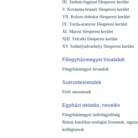
III. Szeben-fogarasi főesperesi kerület
V. Kovászna-brassói főesperesi kerület
VII. Kolozs-dobokai főesperesi kerület
IX. Torda-aranyosi főesperesi kerület
XI. Marosi főesperesi kerület
XIII. Felcsíki főesperesi kerület
XV. Székelyudvarhelyi főesperesi kerület
Főegyházmegyei hivatalok
Főegyházmegyei hivatalok
Szerzetesrendek
Férfi szerzetesek
Egyházi oktatás, nevelés
Főegyházmegyei tanfelügyelőség
Római katolikus teológiai líceumok, tagoza
kollégiumok