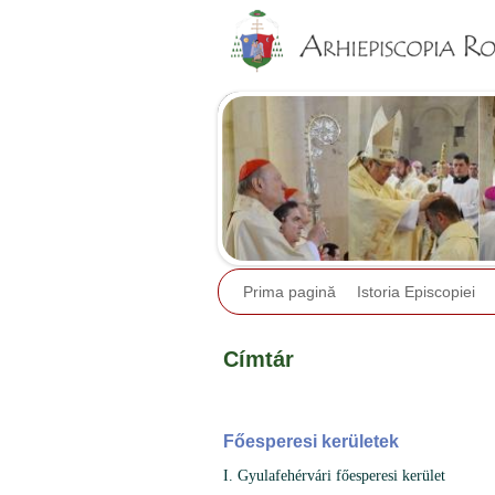
Prima pagină
Istoria Episcopiei
Címtár
Főesperesi kerületek
I. Gyulafehérvári főesperesi kerület