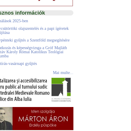
sznos információk
álások 2025-ben
csütörtöki olajszentelés és a papi ígéretek
jítása
pénteki gyűjtés a Szentföld megsegítésére
atkozás és képességvizsga a Gróf Majláth
táv Károly Római Katolikus Teológiai
eumba
tírás-vasárnapi gyűjtés
Mai multe...