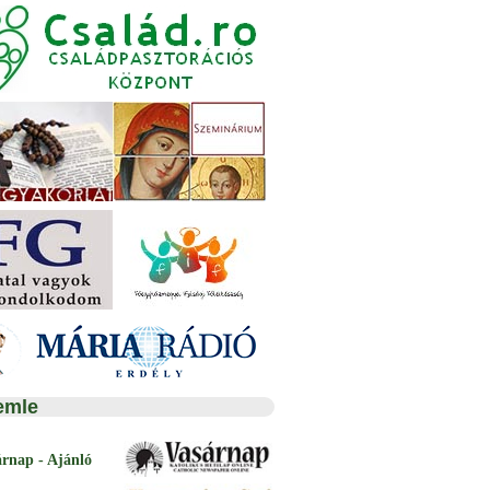
emle
árnap - Ajánló