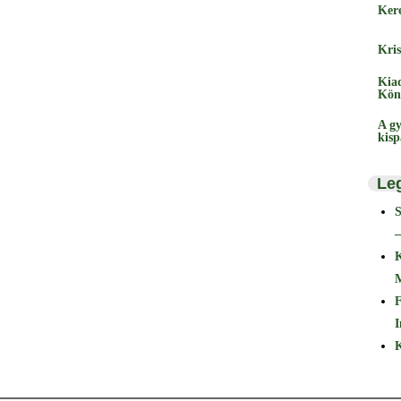
Ker
Kris
Kia
Kön
A gy
kis
Le
–
F
I
K