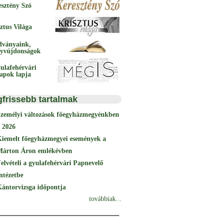
esztény Szó
ztus Világa
dványaink,
yvújdonságok
ulafehérvári
papok lapja
gfrissebb tartalmak
Személyi változások főegyházmegyénkben
 2026
Kiemelt főegyházmegyei események a
Márton Áron emlékévben
elvételi a gyulafehérvári Papnevelő
ntézetbe
ántorvizsga időpontja
továbbiak...