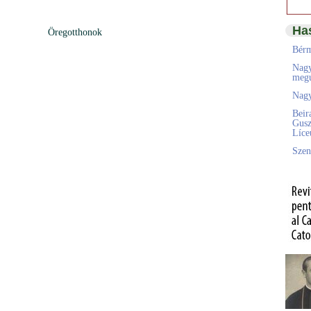
Ha
Öregotthonok
Bérm
Nagy
megú
Nagy
Beir
Gusz
Líc
Szen