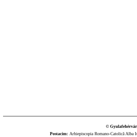
© Gyulafehérvár
Postacím:
Arhiepiscopia Romano-Catolică Alba Iu