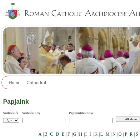
Jump to navigation
Home
Cathedral
Papjaink
Születési év
Születési hely
Papszentelés helye
A
|
B
|
C
|
D
|
E
|
F
|
G
|
H
|
I
|
J
|
K
|
L
|
M
|
N
|
O
|
P
|
R
|
S