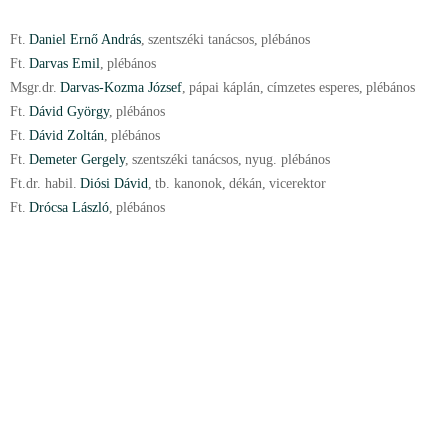
Ft.
Daniel Ernő András
,
szentszéki tanácsos
,
plébános
Ft.
Darvas Emil
,
plébános
Msgr.
dr.
Darvas-Kozma József
,
pápai káplán
,
címzetes esperes
,
plébános
Ft.
Dávid György
,
plébános
Ft.
Dávid Zoltán
,
plébános
Ft.
Demeter Gergely
,
szentszéki tanácsos
,
nyug. plébános
Ft.
dr.
habil.
Diósi Dávid
,
tb. kanonok
,
dékán
,
vicerektor
Ft.
Drócsa László
,
plébános