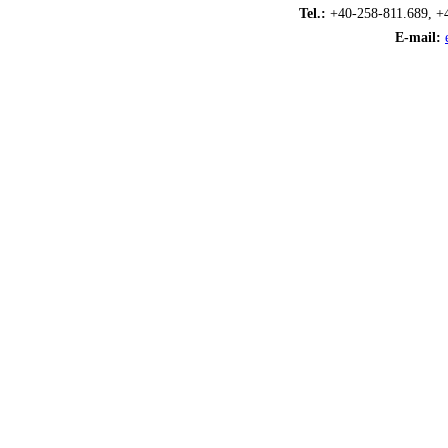
Tel.:
+40-258-811.689, +
E-mail: