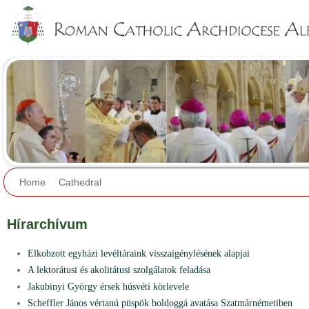
Jump to navigation
Home
Cathedral
Hírarchívum
Elkobzott egyházi levéltáraink visszaigénylésének alapjai
A lektorátusi és akolitátusi szolgálatok feladása
Jakubinyi György érsek húsvéti körlevele
Scheffler János vértanú püspök boldoggá avatása Szatmárnémetiben