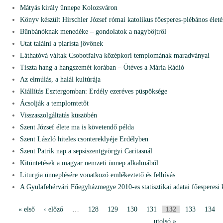
Mátyás király ünnepe Kolozsváron
Könyv készült Hirschler József római katolikus főesperes-plébános életé
Bűnbánóknak menedéke – gondolatok a nagyböjtről
Utat találni a piarista jövőnek
Láthatóvá váltak Csobotfalva középkori templomának maradványai
Tiszta hang a hangszemét korában – Ötéves a Mária Rádió
Az elmúlás, a halál kultúrája
Kiállítás Esztergomban: Erdély ezeréves püspöksége
Ácsolják a templomtetőt
Visszaszolgáltatás küszöbén
Szent József élete ma is követendő példa
Szent László hiteles csontereklyéje Erdélyben
Szent Patrik nap a sepsiszentgyörgyi Caritasnál
Kitüntetések a magyar nemzeti ünnep alkalmából
Liturgia ünneplésére vonatkozó emlékeztető és felhívás
A Gyulafehérvári Főegyházmegye 2010-es statisztikai adatai főesperesi 
« első
‹ előző
…
128
129
130
131
132
133
134
P
utolsó »