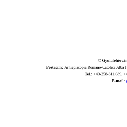
© Gyulafehérvár
Postacím:
Arhiepiscopia Romano-Catolică Alba Iu
Tel.:
+40-258-811.689, +
E-mail: