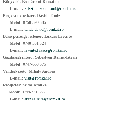
Könyvelő: Komáromi Krisztina
E-mail:
krisztina.komaromi@romkat.ro
Projektmenedzser: Dávid Tünde
Mobil:
0758-390.386
E-mail:
tunde.david@romkat.ro
Belső pénzügyi ellenőr:
Lukács Levente
Mobil:
0748-331.524
E-mail:
l
evente.lukacs@romkat.ro
Gazdasági intéző:
Sebestyén Dániel-István
Mobil:
0747-669.576
Vendégvezető
:
Mihály Andrea
E-mail:
visit@romkat.ro
Recepciós: Szitás Aranka
Mobil:
0748-331.533
E-mail:
aranka.szitas@romkat.ro