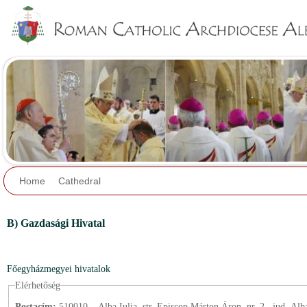
Jump to navigation
Home
Cathedral
B) Gazdasági Hivatal
Főegyházmegyei hivatalok
Elérhetőség
Postacím:
510010 – Alba Iulia, str. Episcop Márton Áron, nr. 2., jud. Alb