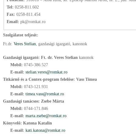
Tel:
0258-811.602
Fax:
0258-811.454
Email:
pk@romkat.ro
Szolgálatot teljesít:
Ft.
dr.
Veres Stelian
, gazdasági igazgató
, kanonok
Gazdasági igazgató: Ft. dr. Veres Stelian
kanonok
Mobil:
0745-386.527
E-mail:
stelian.veres@romkat.ro
Titkárnő és a Contex-program felelőse: Vass Tímea
Mobil:
0743-121.931
E-mail:
timea.vass@romkat.ro
Gazdasági tanácsos: Zsebe Márta
Mobil:
0744-171.846
E-mail:
marta.zsebe@romkat.ro
Könyvelő:
Katona Katalin
E-mail:
kati.katona@romkat.ro