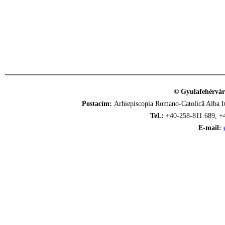
© Gyulafehérvár
Postacím:
Arhiepiscopia Romano-Catolică Alba Iu
Tel.:
+40-258-811.689, +
E-mail: