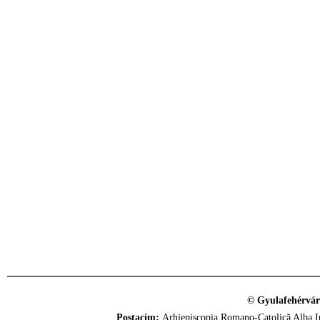
© Gyulafehérvár
Postacím:
Arhiepiscopia Romano-Catolică Alba Iu