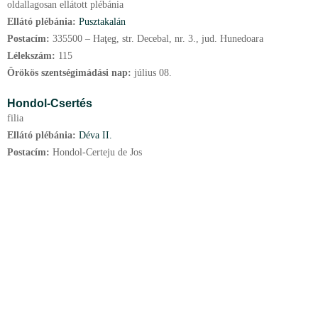
oldallagosan ellátott plébánia
Ellátó plébánia:
Pusztakalán
Postacím:
335500 – Haţeg, str. Decebal, nr. 3., jud. Hunedoara
Lélekszám:
115
Örökös szentségimádási nap:
július
08.
Hondol-Csertés
filia
Ellátó plébánia:
Déva II.
Postacím:
Hondol-Certeju de Jos