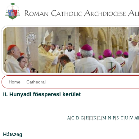
Jump to navigation
Home
Cathedral
II. Hunyadi főesperesi kerület
A
|
C
|
D
|
G
|
H
|
I
|
K
|
L
|
M
|
N
|
P
|
S
|
T
|
U
|
V
|
All
Hátszeg