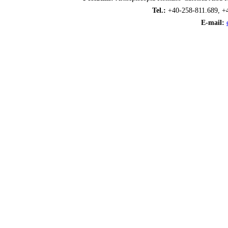
Tel.:
+40-258-811.689, +
E-mail: